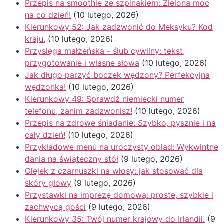
Przepis na smoothie ze szpinakiem: Zielona moc
na co dzień!
(10 lutego, 2026)
Kierunkowy 52: Jak zadzwonić do Meksyku? Kod
kraju.
(10 lutego, 2026)
Przysięga małżeńska - ślub cywilny: tekst,
przygotowanie i własne słowa
(10 lutego, 2026)
Jak długo parzyć boczek wędzony? Perfekcyjna
wędzonka!
(10 lutego, 2026)
Kierunkowy 49: Sprawdź niemiecki numer
telefonu, zanim zadzwonisz!
(10 lutego, 2026)
Przepis na zdrowe śniadanie: Szybko, pysznie i na
cały dzień!
(10 lutego, 2026)
Przykładowe menu na uroczysty obiad: Wykwintne
dania na świąteczny stół
(9 lutego, 2026)
Olejek z czarnuszki na włosy: jak stosować dla
skóry głowy
(9 lutego, 2026)
Przystawki na imprezę domową: proste, szybkie i
zachwycą gości
(9 lutego, 2026)
Kierunkowy 35: Twój numer krajowy do Irlandii.
(9