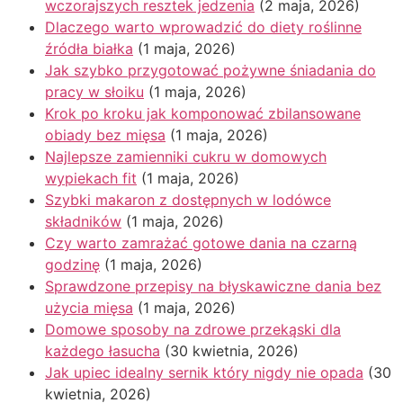
wczorajszych resztek jedzenia
(2 maja, 2026)
Dlaczego warto wprowadzić do diety roślinne
źródła białka
(1 maja, 2026)
Jak szybko przygotować pożywne śniadania do
pracy w słoiku
(1 maja, 2026)
Krok po kroku jak komponować zbilansowane
obiady bez mięsa
(1 maja, 2026)
Najlepsze zamienniki cukru w domowych
wypiekach fit
(1 maja, 2026)
Szybki makaron z dostępnych w lodówce
składników
(1 maja, 2026)
Czy warto zamrażać gotowe dania na czarną
godzinę
(1 maja, 2026)
Sprawdzone przepisy na błyskawiczne dania bez
użycia mięsa
(1 maja, 2026)
Domowe sposoby na zdrowe przekąski dla
każdego łasucha
(30 kwietnia, 2026)
Jak upiec idealny sernik który nigdy nie opada
(30
kwietnia, 2026)