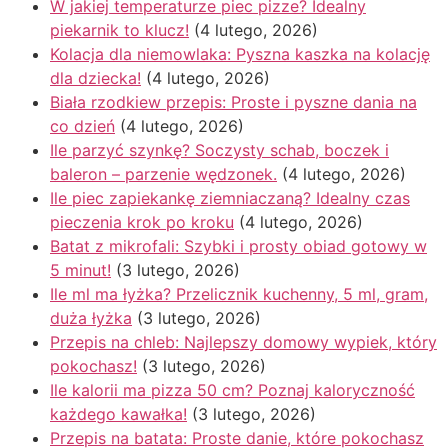
W jakiej temperaturze piec pizze? Idealny
piekarnik to klucz!
(4 lutego, 2026)
Kolacja dla niemowlaka: Pyszna kaszka na kolację
dla dziecka!
(4 lutego, 2026)
Biała rzodkiew przepis: Proste i pyszne dania na
co dzień
(4 lutego, 2026)
Ile parzyć szynkę? Soczysty schab, boczek i
baleron – parzenie wędzonek.
(4 lutego, 2026)
Ile piec zapiekankę ziemniaczaną? Idealny czas
pieczenia krok po kroku
(4 lutego, 2026)
Batat z mikrofali: Szybki i prosty obiad gotowy w
5 minut!
(3 lutego, 2026)
Ile ml ma łyżka? Przelicznik kuchenny, 5 ml, gram,
duża łyżka
(3 lutego, 2026)
Przepis na chleb: Najlepszy domowy wypiek, który
pokochasz!
(3 lutego, 2026)
Ile kalorii ma pizza 50 cm? Poznaj kaloryczność
każdego kawałka!
(3 lutego, 2026)
Przepis na batata: Proste danie, które pokochasz