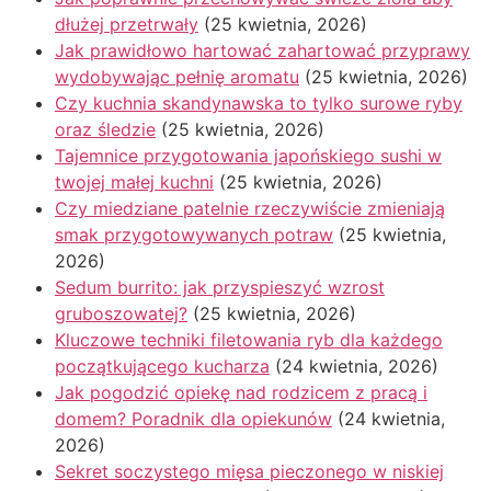
dłużej przetrwały
(25 kwietnia, 2026)
Jak prawidłowo hartować zahartować przyprawy
wydobywając pełnię aromatu
(25 kwietnia, 2026)
Czy kuchnia skandynawska to tylko surowe ryby
oraz śledzie
(25 kwietnia, 2026)
Tajemnice przygotowania japońskiego sushi w
twojej małej kuchni
(25 kwietnia, 2026)
Czy miedziane patelnie rzeczywiście zmieniają
smak przygotowywanych potraw
(25 kwietnia,
2026)
Sedum burrito: jak przyspieszyć wzrost
gruboszowatej?
(25 kwietnia, 2026)
Kluczowe techniki filetowania ryb dla każdego
początkującego kucharza
(24 kwietnia, 2026)
Jak pogodzić opiekę nad rodzicem z pracą i
domem? Poradnik dla opiekunów
(24 kwietnia,
2026)
Sekret soczystego mięsa pieczonego w niskiej