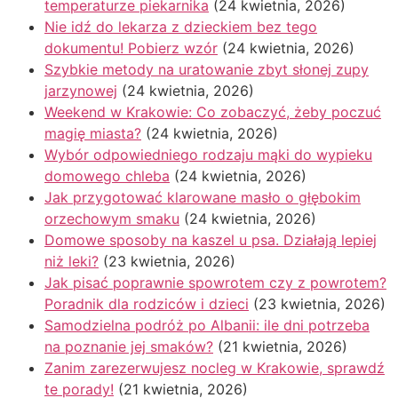
temperaturze piekarnika
(24 kwietnia, 2026)
Nie idź do lekarza z dzieckiem bez tego
dokumentu! Pobierz wzór
(24 kwietnia, 2026)
Szybkie metody na uratowanie zbyt słonej zupy
jarzynowej
(24 kwietnia, 2026)
Weekend w Krakowie: Co zobaczyć, żeby poczuć
magię miasta?
(24 kwietnia, 2026)
Wybór odpowiedniego rodzaju mąki do wypieku
domowego chleba
(24 kwietnia, 2026)
Jak przygotować klarowane masło o głębokim
orzechowym smaku
(24 kwietnia, 2026)
Domowe sposoby na kaszel u psa. Działają lepiej
niż leki?
(23 kwietnia, 2026)
Jak pisać poprawnie spowrotem czy z powrotem?
Poradnik dla rodziców i dzieci
(23 kwietnia, 2026)
Samodzielna podróż po Albanii: ile dni potrzeba
na poznanie jej smaków?
(21 kwietnia, 2026)
Zanim zarezerwujesz nocleg w Krakowie, sprawdź
te porady!
(21 kwietnia, 2026)