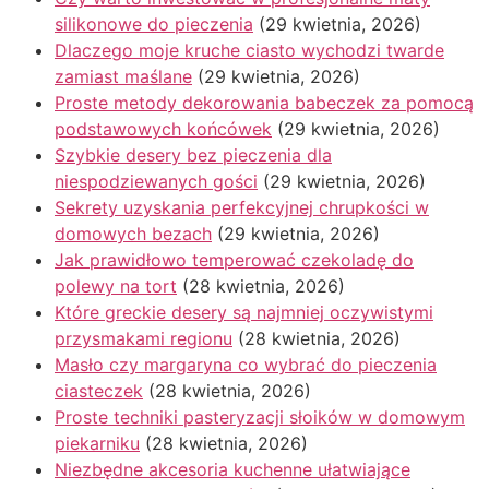
silikonowe do pieczenia
(29 kwietnia, 2026)
Dlaczego moje kruche ciasto wychodzi twarde
zamiast maślane
(29 kwietnia, 2026)
Proste metody dekorowania babeczek za pomocą
podstawowych końcówek
(29 kwietnia, 2026)
Szybkie desery bez pieczenia dla
niespodziewanych gości
(29 kwietnia, 2026)
Sekrety uzyskania perfekcyjnej chrupkości w
domowych bezach
(29 kwietnia, 2026)
Jak prawidłowo temperować czekoladę do
polewy na tort
(28 kwietnia, 2026)
Które greckie desery są najmniej oczywistymi
przysmakami regionu
(28 kwietnia, 2026)
Masło czy margaryna co wybrać do pieczenia
ciasteczek
(28 kwietnia, 2026)
Proste techniki pasteryzacji słoików w domowym
piekarniku
(28 kwietnia, 2026)
Niezbędne akcesoria kuchenne ułatwiające