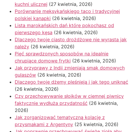
kuchni ulicznej
(27 kwietnia, 2026)
Porównanie meksykańskiego taco i tradycyjnej
polskiej kanapki
(26 kwietnia, 2026)
Lista marokańskich dań które pokochasz od
pierwszego kęsa
(26 kwietnia, 2026)
Dlaczego twoje ciasto drożdżowe nie wyrasta jak
należy
(26 kwietnia, 2026)
Pięć sprawdzonych sposobów na idealnie
chrupiące domowe frytki
(26 kwietnia, 2026)
Jak przyprawy z Indii zmieniają smak domowych
gulaszów
(26 kwietnia, 2026)
Dlaczego twoje dżemy pleśnieją i jak tego uniknąć
(26 kwietnia, 2026)
Czy przechowywanie słoików w ciemnej piwnicy
faktycznie wydłuża przydatność
(26 kwietnia,
2026)
Jak zorganizować tematyczną kolację z
przysmakami z Argentyny
(25 kwietnia, 2026)
Jak poprawnie przechowywać świeże zioła aby