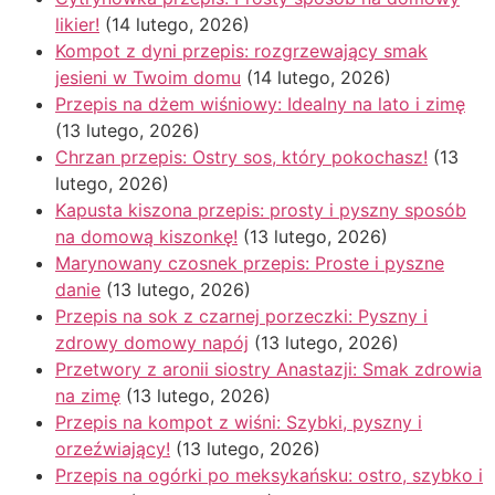
likier!
(14 lutego, 2026)
Kompot z dyni przepis: rozgrzewający smak
jesieni w Twoim domu
(14 lutego, 2026)
Przepis na dżem wiśniowy: Idealny na lato i zimę
(13 lutego, 2026)
Chrzan przepis: Ostry sos, który pokochasz!
(13
lutego, 2026)
Kapusta kiszona przepis: prosty i pyszny sposób
na domową kiszonkę!
(13 lutego, 2026)
Marynowany czosnek przepis: Proste i pyszne
danie
(13 lutego, 2026)
Przepis na sok z czarnej porzeczki: Pyszny i
zdrowy domowy napój
(13 lutego, 2026)
Przetwory z aronii siostry Anastazji: Smak zdrowia
na zimę
(13 lutego, 2026)
Przepis na kompot z wiśni: Szybki, pyszny i
orzeźwiający!
(13 lutego, 2026)
Przepis na ogórki po meksykańsku: ostro, szybko i