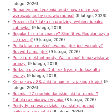
lutego, 2026)
Romantyczne życzenia urodzinowe dla męża:
wzruszające, by sprawić radość!
(9 lutego, 2026)
Prezent dla 7 latka na urodziny: wybierz idealną
zabawkę!
(9 lutego, 2026)
Regular fit co to znaczy? Slim fit vs. Regular: czym
się różnią?
(9 lutego, 2026)
Po ilu latach małżeństwa majątek jest wspólny?
Rozwód a majątek
(9 lutego, 2026)
Polski projektant mody: Warto znać te nazwiska w
branży!
(9 lutego, 2026)
Rodzaje grzywek: Dobierz fryzurę do kształtu
twarzy
(9 lutego, 2026)
Kierunkowy 38: Jaki to numer i z jakiego kraju?
(9
lutego, 2026)
Rozmiar 27 spodnie damskie jaki to rozmiar?
Tabela rozmiarów i wymiar
(8 lutego, 2026)
Peptydy na twarz działają na skórę: poznaj
najlepsze kosmetyki
(8 lutego, 2026)