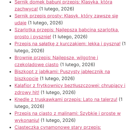
Sernik domek babuni przepis: Klasyka, która
zachwyca!
(1 lutego, 2026)
Sernik przepis prosty: Klasyk, który zawsze się
udaje
(1 lutego, 2026)
Szarlotka przepis: Najlepsza babcina szarlotka,
prosto i pysznie!
(1 lutego, 2026)
Przepis na sałatkę z kurczakiem: lekka i pyszna!
(1
lutego, 2026)
Brownie przepis: Najlepsze, wilgotne i
czekoladowe ciasto
(1 lutego, 2026)
Biszkopt z jabłkami: Puszysty jabłecznik na
biszkopcie
(1 lutego, 2026)
Kalafior z frytkownicy beztłuszczowej: chrupiący i
zdrowy hit!
(1 lutego, 2026)
Knedle z truskawkami przepis: Lato na talerzu!
(1
lutego, 2026)
Przepis na ciasto z malinami: Szybkie i proste w
wykonaniu!
(1 lutego, 2026)
Ciasteczka cynamonowe stary przepis: