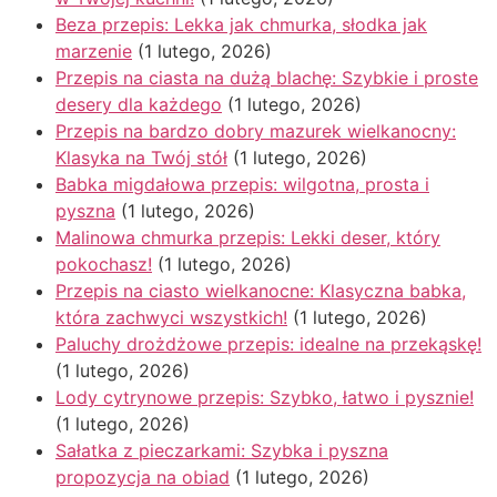
Beza przepis: Lekka jak chmurka, słodka jak
marzenie
(1 lutego, 2026)
Przepis na ciasta na dużą blachę: Szybkie i proste
desery dla każdego
(1 lutego, 2026)
Przepis na bardzo dobry mazurek wielkanocny:
Klasyka na Twój stół
(1 lutego, 2026)
Babka migdałowa przepis: wilgotna, prosta i
pyszna
(1 lutego, 2026)
Malinowa chmurka przepis: Lekki deser, który
pokochasz!
(1 lutego, 2026)
Przepis na ciasto wielkanocne: Klasyczna babka,
która zachwyci wszystkich!
(1 lutego, 2026)
Paluchy drożdżowe przepis: idealne na przekąskę!
(1 lutego, 2026)
Lody cytrynowe przepis: Szybko, łatwo i pysznie!
(1 lutego, 2026)
Sałatka z pieczarkami: Szybka i pyszna
propozycja na obiad
(1 lutego, 2026)