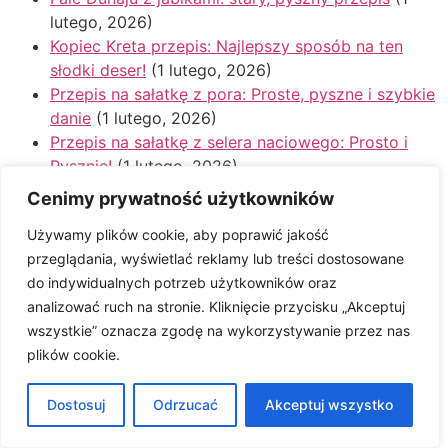
lutego, 2026)
Kopiec Kreta przepis: Najlepszy sposób na ten
słodki deser!
(1 lutego, 2026)
Przepis na sałatkę z pora: Proste, pyszne i szybkie
danie
(1 lutego, 2026)
Przepis na sałatkę z selera naciowego: Prosto i
Pysznie!
(1 lutego, 2026)
Lukier przepis: Proste i pyszne dekoracje na każde
Cenimy prywatność użytkowników
ciasto
(1 lutego, 2026)
Używamy plików cookie, aby poprawić jakość
Babka drożdżowa przepis babci: Puszysta,
przeglądania, wyświetlać reklamy lub treści dostosowane
wilgotna i najlepsza!
(1 lutego, 2026)
do indywidualnych potrzeb użytkowników oraz
Ciastka orzechowe przepis: Prosto i pysznie dla
analizować ruch na stronie. Kliknięcie przycisku „Akceptuj
każdego!
(1 lutego, 2026)
wszystkie” oznacza zgodę na wykorzystywanie przez nas
Ciastka owsiane z czekoladą przepis: prosty hit!
(1
plików cookie.
lutego, 2026)
Koreczki przepis: Proste, pyszne i szybkie
Dostosuj
przekąski na każdą okazję
Odrzucać
(1 lutego, 2026)
Akceptuj wszystko
Banany w cieście naleśnikowym przepis: Proste i