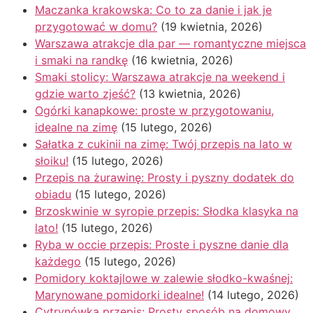
Maczanka krakowska: Co to za danie i jak je
przygotować w domu?
(19 kwietnia, 2026)
Warszawa atrakcje dla par — romantyczne miejsca
i smaki na randkę
(16 kwietnia, 2026)
Smaki stolicy: Warszawa atrakcje na weekend i
gdzie warto zjeść?
(13 kwietnia, 2026)
Ogórki kanapkowe: proste w przygotowaniu,
idealne na zimę
(15 lutego, 2026)
Sałatka z cukinii na zimę: Twój przepis na lato w
słoiku!
(15 lutego, 2026)
Przepis na żurawinę: Prosty i pyszny dodatek do
obiadu
(15 lutego, 2026)
Brzoskwinie w syropie przepis: Słodka klasyka na
lato!
(15 lutego, 2026)
Ryba w occie przepis: Proste i pyszne danie dla
każdego
(15 lutego, 2026)
Pomidory koktajlowe w zalewie słodko-kwaśnej:
Marynowane pomidorki idealne!
(14 lutego, 2026)
Cytrynówka przepis: Prosty sposób na domowy