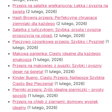
Przepis na sałatkę wielkanocną: Lekka i pyszna na
święta
(2 lutego, 2026)
Hash Browns przepis: Perfekcyjne chrupiące
ziemniaki dla każdego
(2 lutego, 2026)
Sałatka z tuńczykiem: Szybka, prosta i pyszna
propozycja na obiad.
(2 lutego, 2026)
Pieczywo czosnkowe przepis: Szybko i Pysznie!
(1
lutego, 2026)
Makowa panienka: Ciasto idealne dla każdego
smakosza
(1 lutego, 2026)
Przepis na makowiec z puszki: Szybki i pyszny
deser na święta!
(1 lutego, 2026)
Kinder Bueno, Ciasto Przepis: Najlepsze Szybkie
Ciasto Bez Pieczenia!
(1 lutego, 2026)
Pierniki przepis: Zrób idealne pierniczki – prosty
sposób
(1 lutego, 2026)
Przepis na chleb z ziarnami: domowy wypiek
idealny
(1 lutego, 2026)