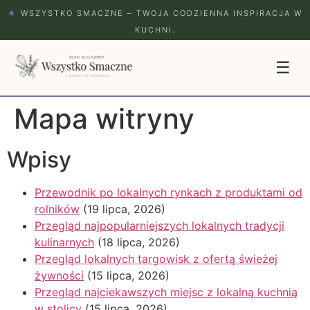
★
WSZYSTKO SMACZNE – TWOJA CODZIENNA INSPIRACJA W
KUCHNI.
☰
Mapa witryny
Wpisy
Przewodnik po lokalnych rynkach z produktami od
rolników
(19 lipca, 2026)
Przegląd najpopularniejszych lokalnych tradycji
kulinarnych
(18 lipca, 2026)
Przegląd lokalnych targowisk z ofertą świeżej
żywności
(15 lipca, 2026)
Przegląd najciekawszych miejsc z lokalną kuchnią
w stolicy
(15 lipca, 2026)