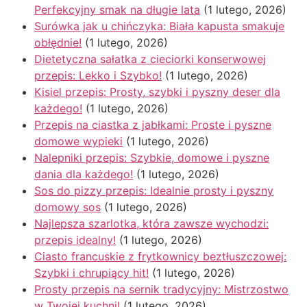
Perfekcyjny smak na długie lata
(1 lutego, 2026)
Surówka jak u chińczyka: Biała kapusta smakuje
obłędnie!
(1 lutego, 2026)
Dietetyczna sałatka z cieciorki konserwowej
przepis: Lekko i Szybko!
(1 lutego, 2026)
Kisiel przepis: Prosty, szybki i pyszny deser dla
każdego!
(1 lutego, 2026)
Przepis na ciastka z jabłkami: Proste i pyszne
domowe wypieki
(1 lutego, 2026)
Nalepniki przepis: Szybkie, domowe i pyszne
dania dla każdego!
(1 lutego, 2026)
Sos do pizzy przepis: Idealnie prosty i pyszny
domowy sos
(1 lutego, 2026)
Najlepsza szarlotka, która zawsze wychodzi:
przepis idealny!
(1 lutego, 2026)
Ciasto francuskie z frytkownicy beztłuszczowej:
Szybki i chrupiący hit!
(1 lutego, 2026)
Prosty przepis na sernik tradycyjny: Mistrzostwo
w Twojej kuchni!
(1 lutego, 2026)