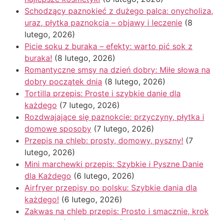
Schodzący paznokieć z dużego palca: onycholiza,
uraz, płytka paznokcia – objawy i leczenie
(8
lutego, 2026)
Picie soku z buraka – efekty: warto pić sok z
buraka!
(8 lutego, 2026)
Romantyczne smsy na dzień dobry: Miłe słowa na
dobry początek dnia
(8 lutego, 2026)
Tortilla przepis: Proste i szybkie danie dla
każdego
(7 lutego, 2026)
Rozdwajające się paznokcie: przyczyny, płytka i
domowe sposoby
(7 lutego, 2026)
Przepis na chleb: prosty, domowy, pyszny!
(7
lutego, 2026)
Mini marchewki przepis: Szybkie i Pyszne Danie
dla Każdego
(6 lutego, 2026)
Airfryer przepisy po polsku: Szybkie dania dla
każdego!
(6 lutego, 2026)
Zakwas na chleb przepis: Prosto i smacznie, krok