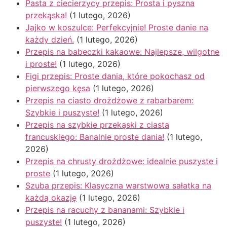
Pasta z ciecierzycy przepis: Prosta i pyszna
przekąska!
(1 lutego, 2026)
Jajko w koszulce: Perfekcyjnie! Proste danie na
każdy dzień.
(1 lutego, 2026)
Przepis na babeczki kakaowe: Najlepsze, wilgotne
i proste!
(1 lutego, 2026)
Figi przepis: Proste dania, które pokochasz od
pierwszego kęsa
(1 lutego, 2026)
Przepis na ciasto drożdżowe z rabarbarem:
Szybkie i puszyste!
(1 lutego, 2026)
Przepis na szybkie przekąski z ciasta
francuskiego: Banalnie proste dania!
(1 lutego,
2026)
Przepis na chrusty drożdżowe: idealnie puszyste i
proste
(1 lutego, 2026)
Szuba przepis: Klasyczna warstwowa sałatka na
każdą okazję
(1 lutego, 2026)
Przepis na racuchy z bananami: Szybkie i
puszyste!
(1 lutego, 2026)