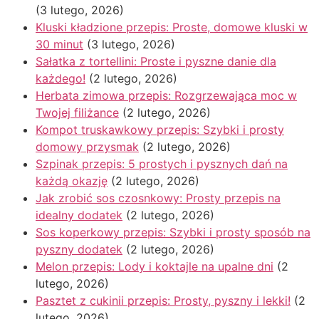
(3 lutego, 2026)
Kluski kładzione przepis: Proste, domowe kluski w
30 minut
(3 lutego, 2026)
Sałatka z tortellini: Proste i pyszne danie dla
każdego!
(2 lutego, 2026)
Herbata zimowa przepis: Rozgrzewająca moc w
Twojej filiżance
(2 lutego, 2026)
Kompot truskawkowy przepis: Szybki i prosty
domowy przysmak
(2 lutego, 2026)
Szpinak przepis: 5 prostych i pysznych dań na
każdą okazję
(2 lutego, 2026)
Jak zrobić sos czosnkowy: Prosty przepis na
idealny dodatek
(2 lutego, 2026)
Sos koperkowy przepis: Szybki i prosty sposób na
pyszny dodatek
(2 lutego, 2026)
Melon przepis: Lody i koktajle na upalne dni
(2
lutego, 2026)
Pasztet z cukinii przepis: Prosty, pyszny i lekki!
(2
lutego, 2026)