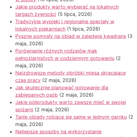
Jakie produkty warto wybierać na lokalnych
targach żywności
(5 lipca, 2026)
Tradycyjne wypieki i regionalne specjały w
lokalnych piekarniach
(1 lipca, 2026)
Pyszne pomysły na obiad w zaledwie kwadrans
(3
maja, 2026)
Porównanie różnych rodzajów mąk
pełnoziarnistych w codziennym gotowaniu
(2
maja, 2026)
Najzdrowsze metody obróbki mięsa skracające
czas pracy
(2 maja, 2026)
Jak skutecznie planować gotowanie dla
zabieganych osób
(2 maja, 2026)
Jakie półprodukty warto zawsze mieć w swojej
spiżarni
(2 maja, 2026)
Tanie obiady robiące się same w jednym garnku
(2
maja, 2026)
Najlepsze sposoby na wykorzystanie