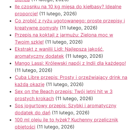
Ile czosnku na 10 kg mięsa do kiełbasy? Idealne
proporcje!
(11 lutego, 2026)
Co zrobić z ryżu ugotowanego: proste przepisy i
kreatywne pomysły
(11 lutego, 2026)
Przepis na koktajl z jarmużu: Zielona moc w
Twoim szkle!
(11 lutego, 2026)
Ekstrakt z wanilii Lidl: Najlepsza jakość,
aromatyczny dodatek
(11 lutego, 2026)
Mango Lassi: Królewski napój z Indii dla każdego!
(11 lutego, 2026)
Cuba Libre przepis: Prosty i orzeźwiający drink na
każdą okazję
(11 lutego, 2026)
Sex on the Beach przepis: Twój letni hit w 3
prostych krokach
(11 lutego, 2026)
Sos jogurtowy przepis: Szybki i aromatyczny
dodatek do dań
(11 lutego, 2026)
100 ml oleju ile to łyżek? Kuchenny przelicznik
objętości
(11 lutego, 2026)