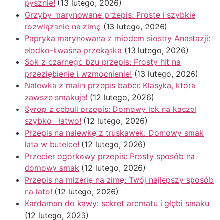
pysznie!
(13 lutego, 2026)
Grzyby marynowane przepis: Proste i szybkie
rozwiązanie na zimę
(13 lutego, 2026)
Papryka marynowana z miodem siostry Anastazji:
słodko-kwaśna przekąska
(13 lutego, 2026)
Sok z czarnego bzu przepis: Prosty hit na
przeziębienie i wzmocnienie!
(13 lutego, 2026)
Nalewka z malin przepis babci: Klasyka, która
zawsze smakuje!
(12 lutego, 2026)
Syrop z cebuli przepis: Domowy lek na kaszel
szybko i łatwo!
(12 lutego, 2026)
Przepis na nalewkę z truskawek: Domowy smak
lata w butelce!
(12 lutego, 2026)
Przecier ogórkowy przepis: Prosty sposób na
domowy smak
(12 lutego, 2026)
Przepis na mizerię na zimę: Twój najlepszy sposób
na lato!
(12 lutego, 2026)
Kardamon do kawy: sekret aromatu i głębi smaku
(12 lutego, 2026)