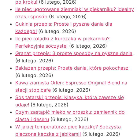
po kroku!
(6 lutego, 2026)
Ile piec ugotowane ziemniaki w piekarniku? Idealny
czas i sposób
(6 lutego, 2026)
Cukinia przepis: Proste i pyszne dania dla
każdego!
(6 lutego, 2026)
Ile piec roladki z kurczaka w piekarniku?
Perfekcyjnie soczyste!
(6 lutego, 2026)
Granat przepis: 3 proste sposoby na pyszne dania
(6 lutego, 2026)
Bakłażan przepis: Proste dania, które pokochasz
(6 lutego, 2026)
Kawa ziarnista Orlen: Espresso Original Blend na
stacji stop.cafe
(6 lutego, 2026)
Sos tatarski przepis: Klasyka, która zawsze się
udaje!
(6 lutego, 2026)
Czym zastąpić mleko w proszku: zamiennik do
ciasta i deseru
(6 lutego, 2026)
W jakiej temperaturze piec kaczkę? Soczysta
pieczona kaczka z jabłkami!
(5 lutego, 2026)