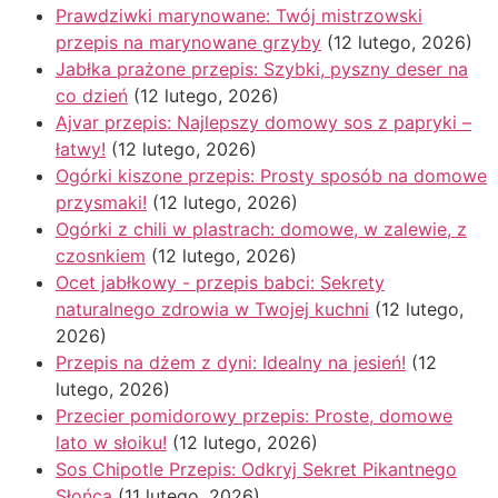
Prawdziwki marynowane: Twój mistrzowski
przepis na marynowane grzyby
(12 lutego, 2026)
Jabłka prażone przepis: Szybki, pyszny deser na
co dzień
(12 lutego, 2026)
Ajvar przepis: Najlepszy domowy sos z papryki –
łatwy!
(12 lutego, 2026)
Ogórki kiszone przepis: Prosty sposób na domowe
przysmaki!
(12 lutego, 2026)
Ogórki z chili w plastrach: domowe, w zalewie, z
czosnkiem
(12 lutego, 2026)
Ocet jabłkowy - przepis babci: Sekrety
naturalnego zdrowia w Twojej kuchni
(12 lutego,
2026)
Przepis na dżem z dyni: Idealny na jesień!
(12
lutego, 2026)
Przecier pomidorowy przepis: Proste, domowe
lato w słoiku!
(12 lutego, 2026)
Sos Chipotle Przepis: Odkryj Sekret Pikantnego
Słońca
(11 lutego, 2026)