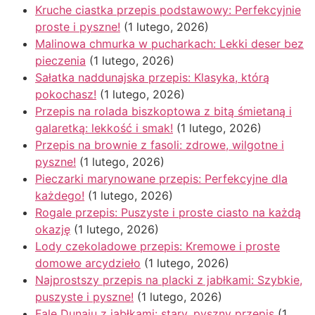
Kruche ciastka przepis podstawowy: Perfekcyjnie
proste i pyszne!
(1 lutego, 2026)
Malinowa chmurka w pucharkach: Lekki deser bez
pieczenia
(1 lutego, 2026)
Sałatka naddunajska przepis: Klasyka, którą
pokochasz!
(1 lutego, 2026)
Przepis na rolada biszkoptowa z bitą śmietaną i
galaretką: lekkość i smak!
(1 lutego, 2026)
Przepis na brownie z fasoli: zdrowe, wilgotne i
pyszne!
(1 lutego, 2026)
Pieczarki marynowane przepis: Perfekcyjne dla
każdego!
(1 lutego, 2026)
Rogale przepis: Puszyste i proste ciasto na każdą
okazję
(1 lutego, 2026)
Lody czekoladowe przepis: Kremowe i proste
domowe arcydzieło
(1 lutego, 2026)
Najprostszy przepis na placki z jabłkami: Szybkie,
puszyste i pyszne!
(1 lutego, 2026)
Fale Dunaju z jabłkami: stary, pyszny przepis
(1