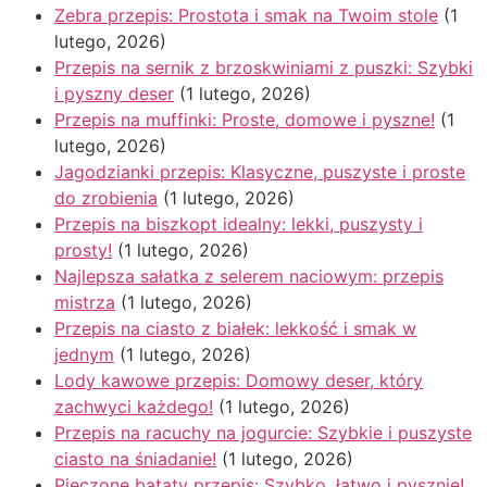
Zebra przepis: Prostota i smak na Twoim stole
(1
lutego, 2026)
Przepis na sernik z brzoskwiniami z puszki: Szybki
i pyszny deser
(1 lutego, 2026)
Przepis na muffinki: Proste, domowe i pyszne!
(1
lutego, 2026)
Jagodzianki przepis: Klasyczne, puszyste i proste
do zrobienia
(1 lutego, 2026)
Przepis na biszkopt idealny: lekki, puszysty i
prosty!
(1 lutego, 2026)
Najlepsza sałatka z selerem naciowym: przepis
mistrza
(1 lutego, 2026)
Przepis na ciasto z białek: lekkość i smak w
jednym
(1 lutego, 2026)
Lody kawowe przepis: Domowy deser, który
zachwyci każdego!
(1 lutego, 2026)
Przepis na racuchy na jogurcie: Szybkie i puszyste
ciasto na śniadanie!
(1 lutego, 2026)
Pieczone bataty przepis: Szybko, łatwo i pysznie!