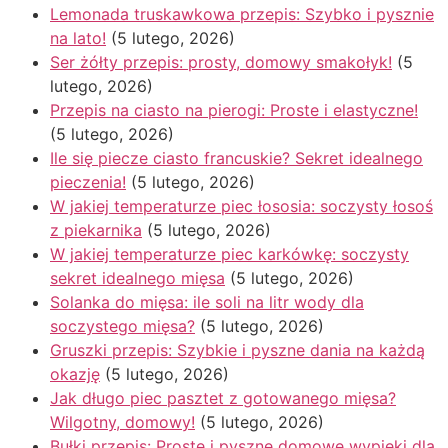
Lemonada truskawkowa przepis: Szybko i pysznie
na lato!
(5 lutego, 2026)
Ser żółty przepis: prosty, domowy smakołyk!
(5
lutego, 2026)
Przepis na ciasto na pierogi: Proste i elastyczne!
(5 lutego, 2026)
Ile się piecze ciasto francuskie? Sekret idealnego
pieczenia!
(5 lutego, 2026)
W jakiej temperaturze piec łososia: soczysty łosoś
z piekarnika
(5 lutego, 2026)
W jakiej temperaturze piec karkówkę: soczysty
sekret idealnego mięsa
(5 lutego, 2026)
Solanka do mięsa: ile soli na litr wody dla
soczystego mięsa?
(5 lutego, 2026)
Gruszki przepis: Szybkie i pyszne dania na każdą
okazję
(5 lutego, 2026)
Jak długo piec pasztet z gotowanego mięsa?
Wilgotny, domowy!
(5 lutego, 2026)
Bułki przepis: Proste i pyszne domowe wypieki dla