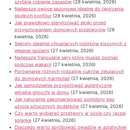
szybkie robienie zapasów
(28 kwietnia, 2026)
Najlepsze owoce sezonowe idealne do tworzenia
słodkich konfitur
(28 kwietnia, 2026)
Jak prawidłowo sterylizować słoiki przed
przygotowaniem domowych przetworów
(28
kwietnia, 2026)
Sekrety idealnie chrupiących ogórków kiszonych z
własnej spiżarni
(27 kwietnia, 2026)
Najlepsze francuskie sery które musisz poznać
podczas wakacji
(27 kwietnia, 2026)
Porównanie różnych rodzajów cukrów żelujących
do domowych marmolad
(27 kwietnia, 2026)
Jak samodzielnie przygotować autentyczne
włoskie gnocchi w domu
(27 kwietnia, 2026)
Jak naturalnie zakonserwować pomidory bez
użycia sztucznych dodatków
(27 kwietnia, 2026)
Czy warto wybierać przetwory w occie czy raczej
solankę
(27 kwietnia, 2026)
Dlaczego warto spróbować owadów w azjatyckiej