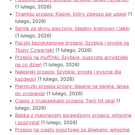
(1 lutego, 2026)
Tiramisu przepis: Klasyk, który zawsze się udaje!
(1
lutego, 2026)
Sernik ze skyru pieczony: Idealny, kremowy i lekki
(1 lutego, 2026)
Pączki bezglutenowe przepis: Szybkie i proste na
Tłusty Czwartek!
(1 lutego, 2026)
Przepis na muffinki: Szybkie, puszyste arcydzieła
na co dzień
(1 lutego, 2026)
Naleśniki przepis: Szybkie, proste i pyszne dla
każdego!
(1 lutego, 2026)
Pierniczki przepis prosty: Idealne na święta, łatwe
do zrobienia!
(1 lutego, 2026)
Ciasto z truskawkami przepis: Twój hit lata!
(1
lutego, 2026)
Babka z majonezem sprawdzony przepis: wilgotna
i puszysta!
(1 lutego, 2026)
Przepis na ciasto jogurtowe ze śliwkami: wilgotne