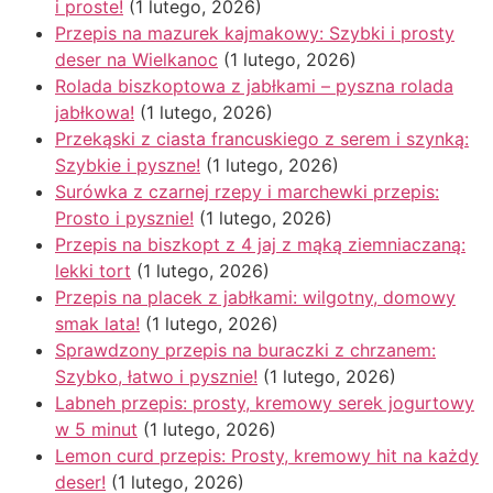
i proste!
(1 lutego, 2026)
Przepis na mazurek kajmakowy: Szybki i prosty
deser na Wielkanoc
(1 lutego, 2026)
Rolada biszkoptowa z jabłkami – pyszna rolada
jabłkowa!
(1 lutego, 2026)
Przekąski z ciasta francuskiego z serem i szynką:
Szybkie i pyszne!
(1 lutego, 2026)
Surówka z czarnej rzepy i marchewki przepis:
Prosto i pysznie!
(1 lutego, 2026)
Przepis na biszkopt z 4 jaj z mąką ziemniaczaną:
lekki tort
(1 lutego, 2026)
Przepis na placek z jabłkami: wilgotny, domowy
smak lata!
(1 lutego, 2026)
Sprawdzony przepis na buraczki z chrzanem:
Szybko, łatwo i pysznie!
(1 lutego, 2026)
Labneh przepis: prosty, kremowy serek jogurtowy
w 5 minut
(1 lutego, 2026)
Lemon curd przepis: Prosty, kremowy hit na każdy
deser!
(1 lutego, 2026)