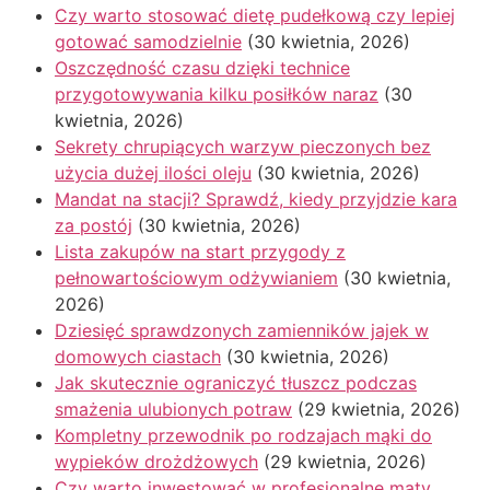
Czy warto stosować dietę pudełkową czy lepiej
gotować samodzielnie
(30 kwietnia, 2026)
Oszczędność czasu dzięki technice
przygotowywania kilku posiłków naraz
(30
kwietnia, 2026)
Sekrety chrupiących warzyw pieczonych bez
użycia dużej ilości oleju
(30 kwietnia, 2026)
Mandat na stacji? Sprawdź, kiedy przyjdzie kara
za postój
(30 kwietnia, 2026)
Lista zakupów na start przygody z
pełnowartościowym odżywianiem
(30 kwietnia,
2026)
Dziesięć sprawdzonych zamienników jajek w
domowych ciastach
(30 kwietnia, 2026)
Jak skutecznie ograniczyć tłuszcz podczas
smażenia ulubionych potraw
(29 kwietnia, 2026)
Kompletny przewodnik po rodzajach mąki do
wypieków drożdżowych
(29 kwietnia, 2026)
Czy warto inwestować w profesjonalne maty