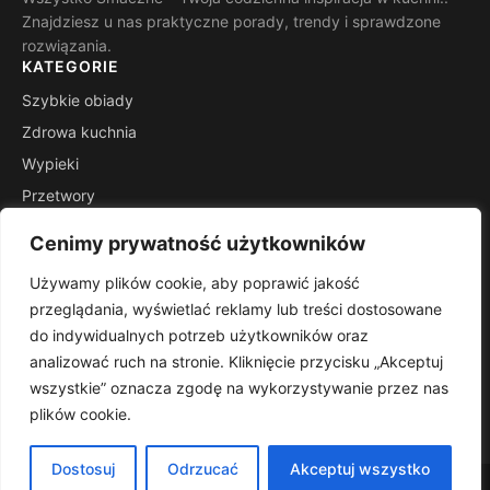
Znajdziesz u nas praktyczne porady, trendy i sprawdzone
rozwiązania.
KATEGORIE
Szybkie obiady
Zdrowa kuchnia
Wypieki
Przetwory
Kuchnie świata
Cenimy prywatność użytkowników
Porady mistrza
Używamy plików cookie, aby poprawić jakość
INFORMACJE
przeglądania, wyświetlać reklamy lub treści dostosowane
Kontakt
do indywidualnych potrzeb użytkowników oraz
Mapa witryny
analizować ruch na stronie. Kliknięcie przycisku „Akceptuj
Polityka prywatności
wszystkie” oznacza zgodę na wykorzystywanie przez nas
plików cookie.
RSS
Dostosuj
Odrzucać
Akceptuj wszystko
© 2026 Wszystko Smaczne. Wszelkie prawa zastrzeżone.