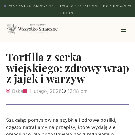
★
WSZYSTKO SMACZNE – TWOJA CODZIENNA INSPIRACJA W
KUCHNI.
☰
Tortilla z serka
wiejskiego: zdrowy wrap
z jajek i warzyw
Oska
1 lutego, 2026
12:18 pm
Szukając pomysłów na szybkie i zdrowe posiłki,
często natrafiamy na przepisy, które wydają się
obiecujące, ale pozostawiają nas z pytaniami o