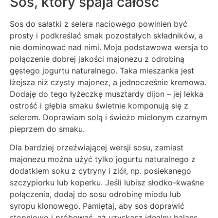
Sos, który spaja całość
Sos do sałatki z selera naciowego powinien być
prosty i podkreślać smak pozostałych składników, a
nie dominować nad nimi. Moja podstawowa wersja to
połączenie dobrej jakości majonezu z odrobiną
gęstego jogurtu naturalnego. Taka mieszanka jest
lżejsza niż czysty majonez, a jednocześnie kremowa.
Dodaję do tego łyżeczkę musztardy dijon – jej lekka
ostrość i głębia smaku świetnie komponują się z
selerem. Doprawiam solą i świeżo mielonym czarnym
pieprzem do smaku.
Dla bardziej orzeźwiającej wersji sosu, zamiast
majonezu można użyć tylko jogurtu naturalnego z
dodatkiem soku z cytryny i ziół, np. posiekanego
szczypiorku lub koperku. Jeśli lubisz słodko-kwaśne
połączenia, dodaj do sosu odrobinę miodu lub
syropu klonowego. Pamiętaj, aby sos doprawić
stopniowo i próbować, aż uzyskasz idealny balans