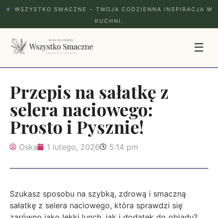
★
WSZYSTKO SMACZNE – TWOJA CODZIENNA INSPIRACJA W
KUCHNI.
☰
Przepis na sałatkę z
selera naciowego:
Prosto i Pysznie!
Oska
1 lutego, 2026
5:14 pm
Szukasz sposobu na szybką, zdrową i smaczną
sałatkę z selera naciowego, która sprawdzi się
zarówno jako lekki lunch, jak i dodatek do obiadu?