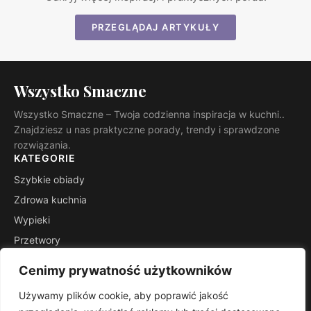
PRZEGLĄDAJ ARTYKUŁY
Wszystko Smaczne
Wszystko Smaczne – Twoja codzienna inspiracja w kuchni..
Znajdziesz u nas praktyczne porady, trendy i sprawdzone
rozwiązania.
KATEGORIE
Szybkie obiady
Zdrowa kuchnia
Wypieki
Przetwory
Kuchnie świata
Cenimy prywatność użytkowników
Porady mistrza
Używamy plików cookie, aby poprawić jakość
INFORMACJE