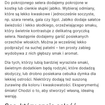
Do pokrojonego selera dodajemy pokrojone w
kostkę lub cienkie słupki jabłko. Wybieraj odmiany,
które są lekko kwaskowe i jednocześnie soczyste,
np. szara reneta, gala czy ligol. Jabłko dodaje sałatce
świeżości i lekko słodkiego, orzeźwiającego smaku,
który świetnie kontrastuje z delikatną goryczką
selera. Następnie dodajemy garść posiekanych
orzechów włoskich. Można je wcześniej lekko
podprażyć na suchej patelni – ten prosty zabieg
wydobywa z nich głębszy smak i aromat.
Dla tych, którzy lubią bardziej wyraziste smaki,
świetnym dodatkiem będą rodzyki, które dodadzą
słodyczy, lub drobno posiekana cebulka dymka dla
lekkiej ostrości. Niektórzy dodają też suszoną
żurawinę dla koloru i kwaskowatości. Eksperymentuj
śmiało! Chodzi o to, aby stworzyć własną, idealną
wersję.