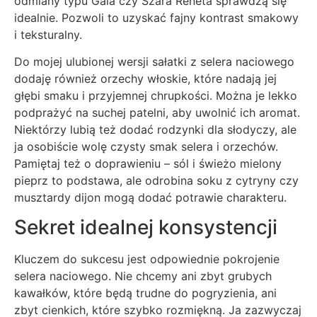
odmiany typu Gala czy Szara Reneta sprawdzą się
idealnie. Pozwoli to uzyskać fajny kontrast smakowy
i teksturalny.
Do mojej ulubionej wersji sałatki z selera naciowego
dodaję również orzechy włoskie, które nadają jej
głębi smaku i przyjemnej chrupkości. Można je lekko
podprażyć na suchej patelni, aby uwolnić ich aromat.
Niektórzy lubią też dodać rodzynki dla słodyczy, ale
ja osobiście wolę czysty smak selera i orzechów.
Pamiętaj też o doprawieniu – sól i świeżo mielony
pieprz to podstawa, ale odrobina soku z cytryny czy
musztardy dijon mogą dodać potrawie charakteru.
Sekret idealnej konsystencji
Kluczem do sukcesu jest odpowiednie pokrojenie
selera naciowego. Nie chcemy ani zbyt grubych
kawałków, które będą trudne do pogryzienia, ani
zbyt cienkich, które szybko rozmiękną. Ja zazwyczaj