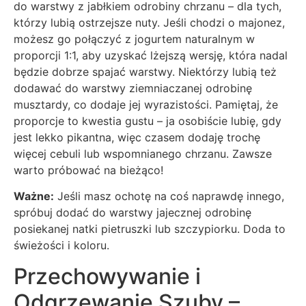
do warstwy z jabłkiem odrobiny chrzanu – dla tych,
którzy lubią ostrzejsze nuty. Jeśli chodzi o majonez,
możesz go połączyć z jogurtem naturalnym w
proporcji 1:1, aby uzyskać lżejszą wersję, która nadal
będzie dobrze spajać warstwy. Niektórzy lubią też
dodawać do warstwy ziemniaczanej odrobinę
musztardy, co dodaje jej wyrazistości. Pamiętaj, że
proporcje to kwestia gustu – ja osobiście lubię, gdy
jest lekko pikantna, więc czasem dodaję trochę
więcej cebuli lub wspomnianego chrzanu. Zawsze
warto próbować na bieżąco!
Ważne:
Jeśli masz ochotę na coś naprawdę innego,
spróbuj dodać do warstwy jajecznej odrobinę
posiekanej natki pietruszki lub szczypiorku. Doda to
świeżości i koloru.
Przechowywanie i
Odgrzewanie Szuby –