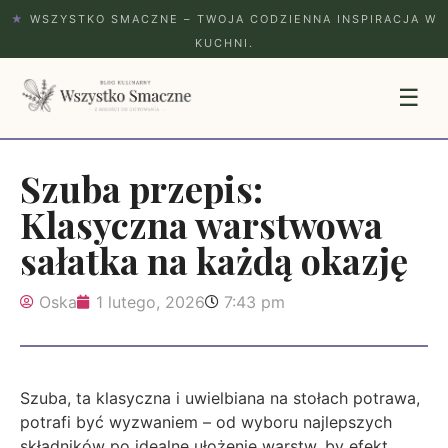
★
WSZYSTKO SMACZNE – TWOJA CODZIENNA INSPIRACJA W
KUCHNI.
☰
Szuba przepis:
Klasyczna warstwowa
sałatka na każdą okazję
Oska
1 lutego, 2026
7:43 pm
Szuba, ta klasyczna i uwielbiana na stołach potrawa,
potrafi być wyzwaniem – od wyboru najlepszych
składników po idealne ułożenie warstw, by efekt