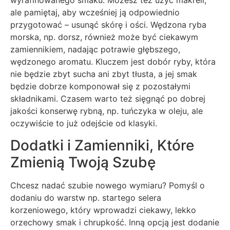
wyrafinowanego smaku. Możesz też użyć makreli,
ale pamiętaj, aby wcześniej ją odpowiednio
przygotować – usunąć skórę i ości. Wędzona ryba
morska, np. dorsz, również może być ciekawym
zamiennikiem, nadając potrawie głębszego,
wędzonego aromatu. Kluczem jest dobór ryby, która
nie będzie zbyt sucha ani zbyt tłusta, a jej smak
będzie dobrze komponował się z pozostałymi
składnikami. Czasem warto też sięgnąć po dobrej
jakości konserwę rybną, np. tuńczyka w oleju, ale
oczywiście to już odejście od klasyki.
Dodatki i Zamienniki, Które
Zmienią Twoją Szubę
Chcesz nadać szubie nowego wymiaru? Pomyśl o
dodaniu do warstw np. startego selera
korzeniowego, który wprowadzi ciekawy, lekko
orzechowy smak i chrupkość. Inną opcją jest dodanie