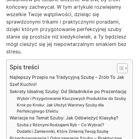
końcowy zachwycał. W tym artykule rozwiejemy
wszelkie Twoje wątpliwości, dzieląc się
sprawdzonymi trikami i praktycznymi poradami,
dzięki którym przygotowanie perfekcyjnej szuby
stanie się prostsze niż kiedykolwiek, a Ty będziesz
mógł cieszyć się jej niepowtarzalnym smakiem bez
stresu.
Spis treści
Najlepszy Przepis na Tradycyjną Szubę – Zrób To Jak
Szef Kuchni!
Sekrety Idealnej Szuby: Od Składników po Prezentację
Wybór i Przygotowanie Kluczowych Produktów do Szuby
Krok po Kroku: Jak Ułożyć Warstwy Szuby dla
Perfekcyjnego Efektu
Wariacje na Temat Szuby: Jak Odświeżyć Klasykę?
Szuba z Różnymi Rodzajami Ryb – Co Wybrać?
Dodatki i Zamienniki, Które Zmienią Twoją Szubę
Przechowywanie i Odgrzewanie Szuby – Praktyczne