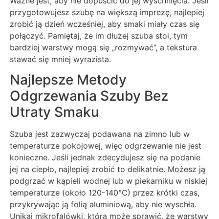
Ważne jest, aby nie dopuścić do jej wyschnięcia. Jeśli
przygotowujesz szubę na większą imprezę, najlepiej
zrobić ją dzień wcześniej, aby smaki miały czas się
połączyć. Pamiętaj, że im dłużej szuba stoi, tym
bardziej warstwy mogą się „rozmywać”, a tekstura
stawać się mniej wyrazista.
Najlepsze Metody
Odgrzewania Szuby Bez
Utraty Smaku
Szuba jest zazwyczaj podawana na zimno lub w
temperaturze pokojowej, więc odgrzewanie nie jest
konieczne. Jeśli jednak zdecydujesz się na podanie
jej na ciepło, najlepiej zrobić to delikatnie. Możesz ją
podgrzać w kąpieli wodnej lub w piekarniku w niskiej
temperaturze (około 120-140°C) przez krótki czas,
przykrywając ją folią aluminiową, aby nie wyschła.
Unikaj mikrofalówki, która może sprawić, że warstwy