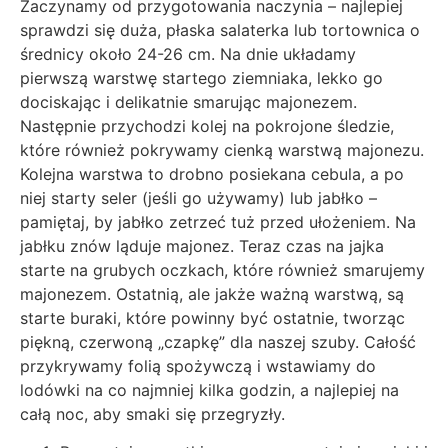
Zaczynamy od przygotowania naczynia – najlepiej
sprawdzi się duża, płaska salaterka lub tortownica o
średnicy około 24-26 cm. Na dnie układamy
pierwszą warstwę startego ziemniaka, lekko go
dociskając i delikatnie smarując majonezem.
Następnie przychodzi kolej na pokrojone śledzie,
które również pokrywamy cienką warstwą majonezu.
Kolejna warstwa to drobno posiekana cebula, a po
niej starty seler (jeśli go używamy) lub jabłko –
pamiętaj, by jabłko zetrzeć tuż przed ułożeniem. Na
jabłku znów ląduje majonez. Teraz czas na jajka
starte na grubych oczkach, które również smarujemy
majonezem. Ostatnią, ale jakże ważną warstwą, są
starte buraki, które powinny być ostatnie, tworząc
piękną, czerwoną „czapkę” dla naszej szuby. Całość
przykrywamy folią spożywczą i wstawiamy do
lodówki na co najmniej kilka godzin, a najlepiej na
całą noc, aby smaki się przegryzły.