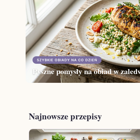
SZYBKIE OBIADY NA CO DZIEŃ
Pyszne pomysły na obiad w zaled
Najnowsze przepisy