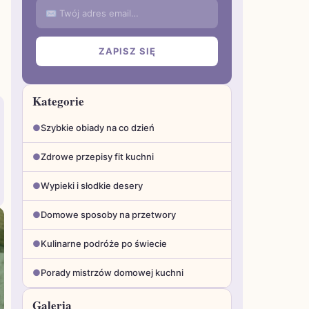
✉ Twój adres email…
ZAPISZ SIĘ
Kategorie
●
Szybkie obiady na co dzień
●
Zdrowe przepisy fit kuchni
●
Wypieki i słodkie desery
●
Domowe sposoby na przetwory
●
Kulinarne podróże po świecie
●
Porady mistrzów domowej kuchni
Galeria