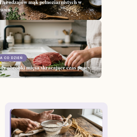
ch rodzajów mąk pełnoziarnistych w
waniu
A CO DZIEŃ
dy obróbki mięsa skracające czas pracy