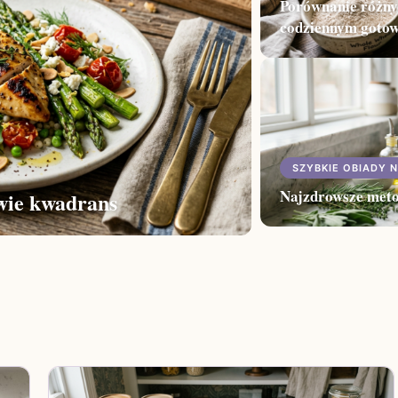
Porównanie różny
codziennym goto
SZYBKIE OBIADY N
Najzdrowsze meto
wie kwadrans