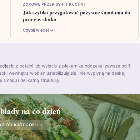
ZDROWE PRZEPISY FIT KUCHNI
Jak szybko przygotować pożywne śniadania do
pracy w słoiku
Czytaj więcej →
zdjęciu z patelni lub wyjęciu z piekarnika odczekaj zawsze od 5
oki wewnątrz włókien ustabilizują się i nie wypłyną na deskę,
smaku i delikatną strukturę.
biady na co dzień
DŹ DO KATEGORII →