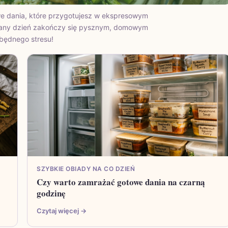
e dania, które przygotujesz w ekspresowym
egany dzień zakończy się pysznym, domowym
zbędnego stresu!
SZYBKIE OBIADY NA CO DZIEŃ
Czy warto zamrażać gotowe dania na czarną
godzinę
Czytaj więcej →