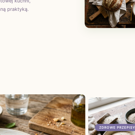
etowej kuchni,
nną praktyką.
ZDROWE PRZEPISY