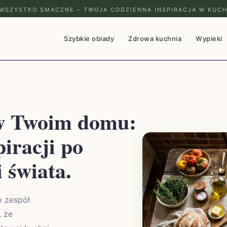
WSZYSTKO SMACZNE – TWOJA CODZIENNA INSPIRACJA W KUCH
Szybkie obiady
Zdrowa kuchnia
Wypieki
 w Twoim domu:
piracji po
 świata.
o zespół
, że