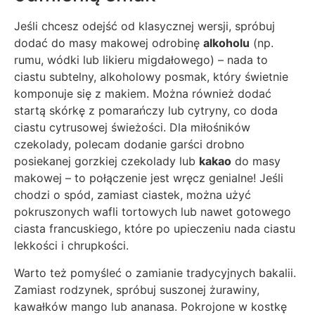
Jeśli chcesz odejść od klasycznej wersji, spróbuj
dodać do masy makowej odrobinę
alkoholu
(np.
rumu, wódki lub likieru migdałowego) – nada to
ciastu subtelny, alkoholowy posmak, który świetnie
komponuje się z makiem. Można również dodać
startą skórkę z pomarańczy lub cytryny, co doda
ciastu cytrusowej świeżości. Dla miłośników
czekolady, polecam dodanie garści drobno
posiekanej gorzkiej czekolady lub
kakao
do masy
makowej – to połączenie jest wręcz genialne! Jeśli
chodzi o spód, zamiast ciastek, można użyć
pokruszonych wafli tortowych lub nawet gotowego
ciasta francuskiego, które po upieczeniu nada ciastu
lekkości i chrupkości.
Warto też pomyśleć o zamianie tradycyjnych bakalii.
Zamiast rodzynek, spróbuj suszonej żurawiny,
kawałków mango lub ananasa. Pokrojone w kostkę