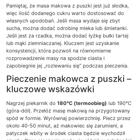
Pamiętaj, że masa makowa z puszki jest już słodka,
więc ilość dodanego cukru warto dostosować do
własnych upodobań. Jeśli masa wydaje się zbyt
sucha, można dodać odrobinę mleka lub śmietanki.
Jeśli jest za rzadka, można dodać łyżkę bułki tartej
lub mąki ziemniaczanej. Kluczem jest uzyskanie
konsystencji, która pozwoli na równomierne
rozprowadzenie masy na spodzie ciasta i
zapobiegnie jej „rozlewaniu się” podczas pieczenia.
Pieczenie makowca z puszki –
kluczowe wskazówki
Nagrzej piekarnik do
180°C (termoobieg)
lub 190°C
(góra-dół). Przełóż masę makową na przygotowany
spód w formie. Wyrównaj powierzchnię. Piecz przez
około 40-50 minut, aż makowiec się zarumieni, a
patyczek wbity w środek ciasta będzie wychodził