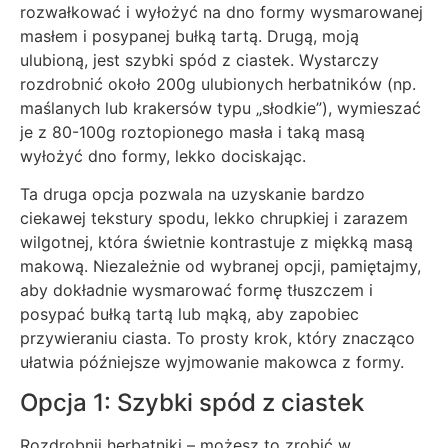
rozwałkować i wyłożyć na dno formy wysmarowanej
masłem i posypanej bułką tartą. Drugą, moją
ulubioną, jest szybki spód z ciastek. Wystarczy
rozdrobnić około 200g ulubionych herbatników (np.
maślanych lub krakersów typu „słodkie”), wymieszać
je z 80-100g roztopionego masła i taką masą
wyłożyć dno formy, lekko dociskając.
Ta druga opcja pozwala na uzyskanie bardzo
ciekawej tekstury spodu, lekko chrupkiej i zarazem
wilgotnej, która świetnie kontrastuje z miękką masą
makową. Niezależnie od wybranej opcji, pamiętajmy,
aby dokładnie wysmarować formę tłuszczem i
posypać bułką tartą lub mąką, aby zapobiec
przywieraniu ciasta. To prosty krok, który znacząco
ułatwia późniejsze wyjmowanie makowca z formy.
Opcja 1: Szybki spód z ciastek
Rozdrobnij herbatniki – możesz to zrobić w