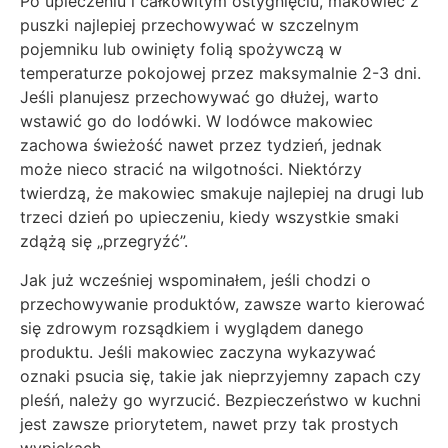
Po upieczeniu i całkowitym ostygnięciu, makowiec z
puszki najlepiej przechowywać w szczelnym
pojemniku lub owinięty folią spożywczą w
temperaturze pokojowej przez maksymalnie 2-3 dni.
Jeśli planujesz przechowywać go dłużej, warto
wstawić go do lodówki. W lodówce makowiec
zachowa świeżość nawet przez tydzień, jednak
może nieco stracić na wilgotności. Niektórzy
twierdzą, że makowiec smakuje najlepiej na drugi lub
trzeci dzień po upieczeniu, kiedy wszystkie smaki
zdążą się „przegryźć”.
Jak już wcześniej wspominałem, jeśli chodzi o
przechowywanie produktów, zawsze warto kierować
się zdrowym rozsądkiem i wyglądem danego
produktu. Jeśli makowiec zaczyna wykazywać
oznaki psucia się, takie jak nieprzyjemny zapach czy
pleśń, należy go wyrzucić. Bezpieczeństwo w kuchni
jest zawsze priorytetem, nawet przy tak prostych
wypiekach.