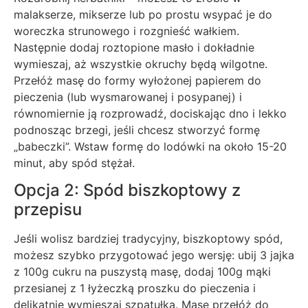
malakserze, mikserze lub po prostu wsypać je do
woreczka strunowego i rozgnieść wałkiem.
Następnie dodaj roztopione masło i dokładnie
wymieszaj, aż wszystkie okruchy będą wilgotne.
Przełóż masę do formy wyłożonej papierem do
pieczenia (lub wysmarowanej i posypanej) i
równomiernie ją rozprowadź, dociskając dno i lekko
podnosząc brzegi, jeśli chcesz stworzyć formę
„babeczki”. Wstaw formę do lodówki na około 15-20
minut, aby spód stężał.
Opcja 2: Spód biszkoptowy z
przepisu
Jeśli wolisz bardziej tradycyjny, biszkoptowy spód,
możesz szybko przygotować jego wersję: ubij 3 jajka
z 100g cukru na puszystą masę, dodaj 100g mąki
przesianej z 1 łyżeczką proszku do pieczenia i
delikatnie wymieszaj szpatułką. Masę przełóż do