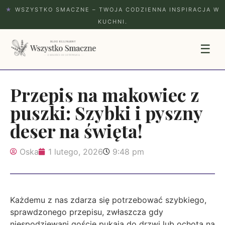
★
WSZYSTKO SMACZNE – TWOJA CODZIENNA INSPIRACJA W
KUCHNI.
☰
Przepis na makowiec z
puszki: Szybki i pyszny
deser na święta!
Oska
1 lutego, 2026
9:48 pm
Każdemu z nas zdarza się potrzebować szybkiego,
sprawdzonego przepisu, zwłaszcza gdy
niespodziewani goście pukają do drzwi lub ochota na