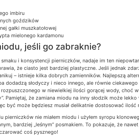
ego imbiru
lonych goździków
onej gałki muszkatołowej
zypta mielonego kardamonu
iodu, jeśli go zabraknie?
 smaku i konsystencji pierniczków, nadaje im ten niepowtar
awia, że ciasto jest bardziej plastyczne. Jeśli jednak zda
nikuj – istnieje kilka dobrych zamienników. Najlepszą alte
ba dodadzą słodyczy i nieco innego, ale równie ciekawego
rozpuszczonego w niewielkiej ilości gorącej wody, choć 
y”. Pamiętaj, że zamiana miodu na inny słodzik może lekko
ięc być może będziesz musiał delikatnie dostosować ilość 
iu pierniczków nie miałem miodu i użyłem syropu klonowe
innym, bardziej „leśnym” posmakiem. To pokazuje, że nawe
czarować coś pysznego!