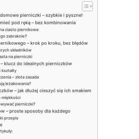
 domowe pierniczki – szybkie i pyszne!
z mieć pod ręką – bez kombinowania
na ciasto piernikowe
i go zabraknie?
iernikowego – krok po kroku, bez błędów
krych składników
sta na pierniczki
 – klucz do idealnych pierniczków
 kształty
czenia – złota zasada
ują leżakowania?
zków – jak dłużej cieszyć się ich smakiem
 miękkości
owywać pierniczki?
ów – proste sposoby dla każdego
ki przepis
bę
tykuły: