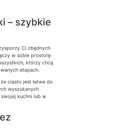
i – szybkie
rzysporzy Ci zbędnych
łączy w sobie prostotę
szystkich, którzy chcą
owanych etapach.
że ciasto jest łatwe do
nych wyszukanych
 swojej kuchni lub w
bez