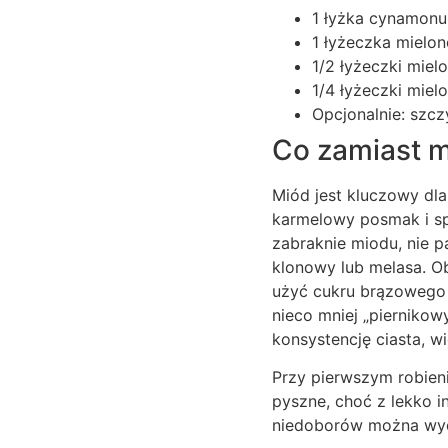
1 łyżka cynamonu
1 łyżeczka mielon
1/2 łyżeczki mie
1/4 łyżeczki miel
Opcjonalnie: szc
Co zamiast m
Miód jest kluczowy dla
karmelowy posmak i spr
zabraknie miodu, nie pa
klonowy lub melasa. O
użyć cukru brązowego 
nieco mniej „piernikow
konsystencję ciasta, w
Przy pierwszym robien
pyszne, choć z lekko 
niedoborów można wy