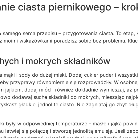
ie ciasta piernikowego – kro
 samego serca przepisu – przygotowania ciasta. To etap, 
 z moimi wskazówkami poradzisz sobie bez problemu. Klucz
hych i mokrych składników
a mąki i sody do dużej miski. Dodaj cukier puder i wszyst
żeby przyprawy równomiernie się rozprowadziły. W osobnej
ym jajkiem, dodaj miód i również dokładnie wymieszaj, aż p
iowo dodawaj suche składniki do mokrych, mieszając najpi
zyskasz gładkie, jednolite ciasto. Nie zagniataj go zbyt dług
iki były w odpowiedniej temperaturze – masło i jajka pow
u łatwiej się połączą i stworzą jednolitą emulsję. Jeśli za