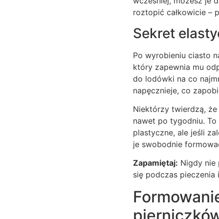
wcześniej, możesz je d
roztopić całkowicie – 
Sekret elasty
Po wyrobieniu ciasto 
który zapewnia mu odpo
do lodówki na co najmni
napęcznieje, co zapobi
Niektórzy twierdzą, że
nawet po tygodniu. To p
plastyczne, ale jeśli 
je swobodnie formowa
Zapamiętaj:
Nigdy nie 
się podczas pieczenia 
Formowanie 
pierniczkó