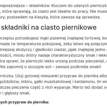
najważniejsze – składników. Kluczem do udanych pierniczkó
 które sprawiają, że ciasto jest idealne do pracy. Nie musi
ry; postawiłem na klasykę, która zawsze się sprawdza.
kładniki na ciasto piernikowe
zepisu potrzebujesz mąki pszennej (najlepiej tortowej, bo
), masła (w temperaturze pokojowej, żeby łatwo się połączył
niejszej słodyczy i gładkości ciasta), jajek (najlepiej jedno 
istości), miodu (który nadaje charakterystyczny smak i lekk
ra sprawi, że pierniczki lekko urosną podczas pieczenia),
ie zapomnij o szczyple soli – zawsze podkreśla smaki!
erniczka. Użyj gotowej mieszanki przypraw do piernika al
oździków, imbiru, gałki muszkatołowej i kardamonu. Im wi
podczas pieczenia część z nich wyparuje. Warto też dodać od
r i głębszy smak.
nych przypraw do piernika: