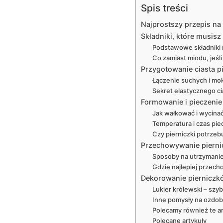
Spis treści
Najprostszy przepis na
Składniki, które musis
Podstawowe składniki 
Co zamiast miodu, jeśl
Przygotowanie ciasta p
Łączenie suchych i mo
Sekret elastycznego cia
Formowanie i pieczenie
Jak wałkować i wycinać
Temperatura i czas pie
Czy pierniczki potrzeb
Przechowywanie piernic
Sposoby na utrzymanie
Gdzie najlepiej przech
Dekorowanie pierniczk
Lukier królewski – szyb
Inne pomysły na ozdo
Polecamy również te ar
Polecane artykuły