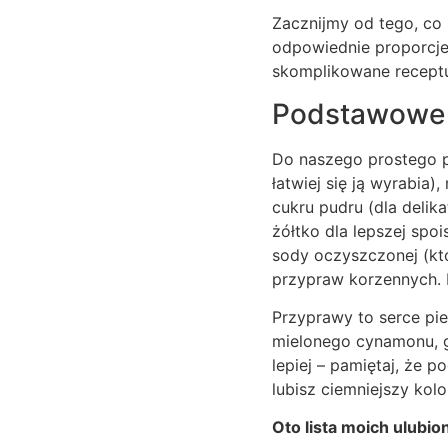
Zacznijmy od tego, co 
odpowiednie proporcje,
skomplikowane receptu
Podstawowe s
Do naszego prostego pr
łatwiej się ją wyrabia
cukru pudru (dla delikat
żółtko dla lepszej spo
sody oczyszczonej (któ
przypraw korzennych. N
Przyprawy to serce pi
mielonego cynamonu, g
lepiej – pamiętaj, że 
lubisz ciemniejszy kolo
Oto lista moich ulubio