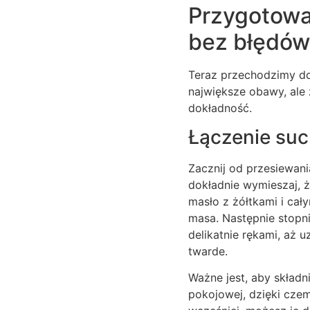
Przygotowan
bez błędów
Teraz przechodzimy do
największe obawy, ale
dokładność.
Łączenie suc
Zacznij od przesiewani
dokładnie wymieszaj, 
masło z żółtkami i cał
masa. Następnie stopn
delikatnie rękami, aż u
twarde.
Ważne jest, aby składn
pokojowej, dzięki czem