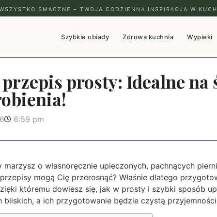
WSZYSTKO SMACZNE – TWOJA CODZIENNA INSPIRACJA W KUCH
Szybkie obiady
Zdrowa kuchnia
Wypieki
 przepis prosty: Idealne na 
robienia!
26
6:59 pm
 Ty marzysz o własnoręcznie upieczonych, pachnących piern
 przepisy mogą Cię przerosnąć? Właśnie dlatego przygotow
ięki któremu dowiesz się, jak w prosty i szybki sposób upi
bliskich, a ich przygotowanie będzie czystą przyjemności