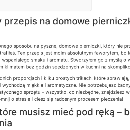
 przepis na domowe pierniczk
onego sposobu na pyszne, domowe pierniczki, który nie p
 trafiłeś. Ten przepis jest moim absolutnym faworytem, bo 
 wspaniałego smaku i aromatu. Stworzyłem go z myślą o w
ym klimatem bez godzin spędzonych w kuchni na skomplik
ich proporcjach i kilku prostych trikach, które sprawiają, 
zki wychodzą miękkie i aromatyczne. Nie potrzebujesz żad
istycznego sprzętu – wszystko, co niezbędne, znajdziesz w
omnij o stresie i ciesz się radosnym procesem pieczenia!
które musisz mieć pod ręką – 
nia