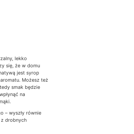
zalny, lekko
rzy się, że w domu
rnatywą jest syrop
 aromatu. Możesz też
wtedy smak będzie
 wpłynąć na
mąki.
go – wyszły równie
t z drobnych