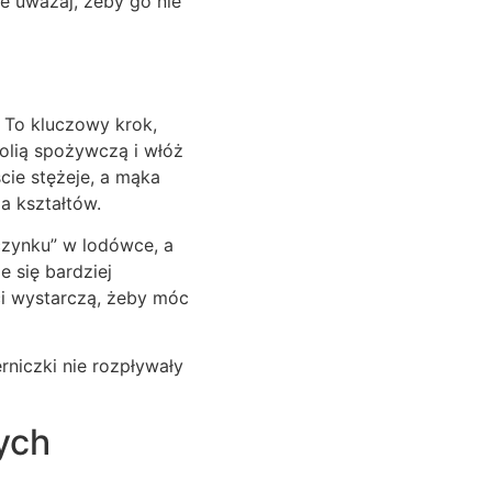
le uważaj, żeby go nie
 To kluczowy krok,
olią spożywczą i włóż
ście stężeje, a mąka
a kształtów.
oczynku” w lodówce, a
e się bardziej
ści wystarczą, żeby móc
rniczki nie rozpływały
ych