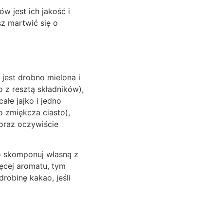
w jest ich jakość i
sz martwić się o
 jest drobno mielona i
o z resztą składników),
całe jajko i jedno
o zmiękcza ciasto),
 oraz oczywiście
bo skomponuj własną z
ęcej aromatu, tym
robinę kakao, jeśli