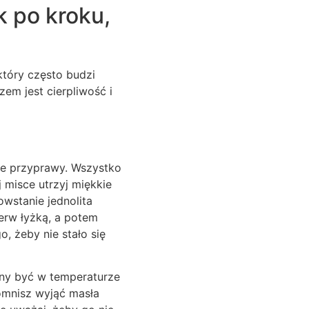
k po kroku,
który często budzi
em jest cierpliwość i
kie przyprawy. Wszystko
 misce utrzyj miękkie
owstanie jednolita
erw łyżką, a potem
o, żeby nie stało się
inny być w temperaturze
pomnisz wyjąć masła