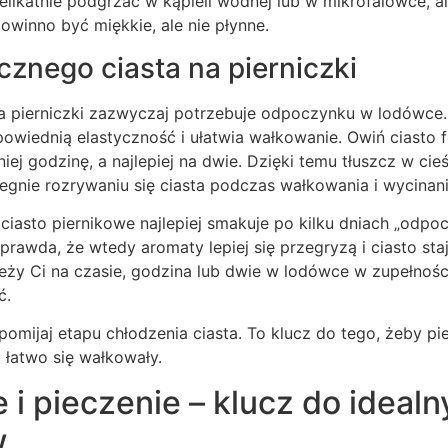
elikatnie podgrzać w kąpieli wodnej lub w mikrofalówce, a
powinno być miękkie, ale nie płynne.
cznego ciasta na pierniczki
na pierniczki zazwyczaj potrzebuje odpoczynku w lodówce.
wiednią elastyczność i ułatwia wałkowanie. Owiń ciasto f
ej godzinę, a najlepiej na dwie. Dzięki temu tłuszcz w cie
egnie rozrywaniu się ciasta podczas wałkowania i wycinani
 ciasto piernikowe najlepiej smakuje po kilku dniach „odp
rawda, że wtedy aromaty lepiej się przegryzą i ciasto staj
zależy Ci na czasie, godzina lub dwie w lodówce w zupełno
ć.
pomijaj etapu chłodzenia ciasta. To klucz do tego, żeby pie
i łatwo się wałkowały.
i pieczenie – klucz do idealn
w