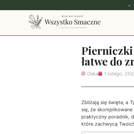
★
Pierniczki
łatwe do z
Oska
1 lutego, 20
Zbliżają się święta, a
się, że skomplikowane
praktyczny poradnik, dz
które zachwycą Twoich 