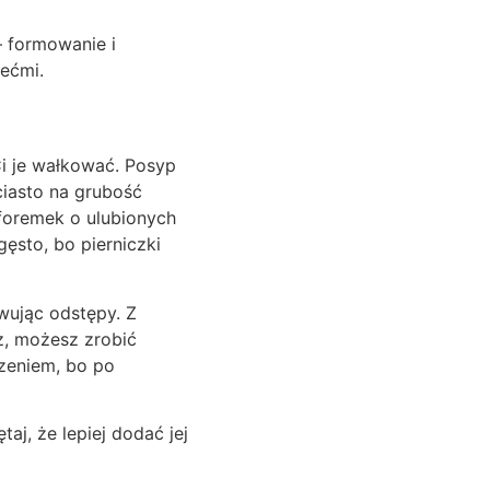
– formowanie i
iećmi.
 Ci je wałkować. Posyp
ciasto na grubość
 foremek o ulubionych
gęsto, bo pierniczki
wując odstępy. Z
sz, możesz zrobić
czeniem, bo po
aj, że lepiej dodać jej