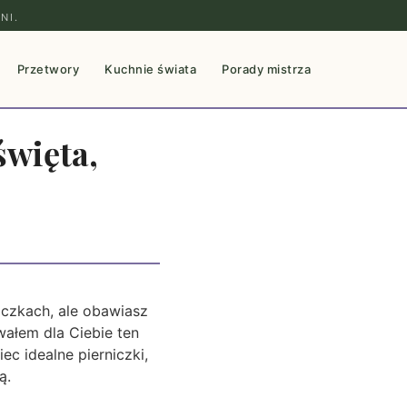
NI.
Przetwory
Kuchnie świata
Porady mistrza
święta,
iczkach, ale obawiasz
ałem dla Ciebie ten
ec idealne pierniczki,
ą.