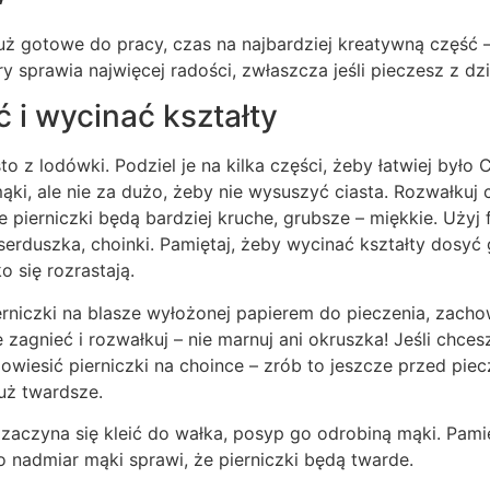
 już gotowe do pracy, czas na najbardziej kreatywną część 
ry sprawia najwięcej radości, zwłaszcza jeśli pieczesz z dz
 i wycinać kształty
o z lodówki. Podziel je na kilka części, żeby łatwiej było
mąki, ale nie za dużo, żeby nie wysuszyć ciasta. Rozwałkuj 
 pierniczki będą bardziej kruche, grubsze – miękkie. Użyj
serduszka, choinki. Pamiętaj, żeby wycinać kształty dosyć 
o się rozrastają.
erniczki na blasze wyłożonej papierem do pieczenia, zacho
 zagnieć i rozwałkuj – nie marnuj ani okruszka! Jeśli chce
 powiesić pierniczki na choince – zrób to jeszcze przed pie
już twardsze.
 zaczyna się kleić do wałka, posyp go odrobiną mąki. Pamięt
o nadmiar mąki sprawi, że pierniczki będą twarde.