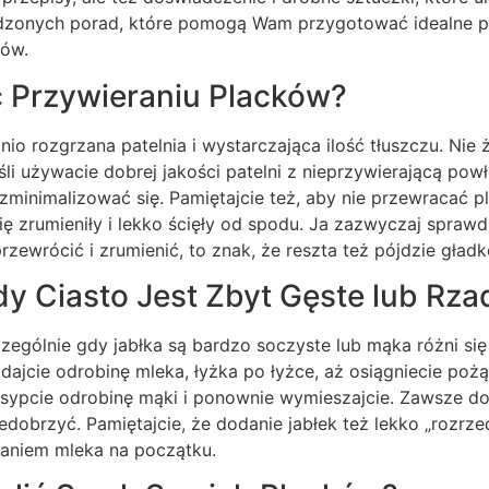
dzonych porad, które pomogą Wam przygotować idealne pla
dów.
 Przywieraniu Placków?
o rozgrzana patelnia i wystarczająca ilość tłuszczu. Nie ża
li używacie dobrej jakości patelni z nieprzywierającą pow
zminimalizować się. Pamiętajcie też, aby nie przewracać 
 się zrumieniły i lekko ścięły od spodu. Ja zazwyczaj spra
 przewrócić i zrumienić, to znak, że reszta też pójdzie gładk
dy Ciasto Jest Zbyt Gęste lub Rza
zególnie gdy jabłka są bardzo soczyste lub mąka różni się 
dodajcie odrobinę mleka, łyżka po łyżce, aż osiągniecie poż
osypcie odrobinę mąki i ponownie wymieszajcie. Zawsze do
dobrzyć. Pamiętajcie, że dodanie jabłek też lekko „rozrzed
aniem mleka na początku.