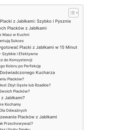
Placki z Jabłkami: Szybko i Pysznie
tych Placków z Jabłkami
ze Masz w Kuchni
antują Sukces
ygotować Placki z Jabłkami w 15 Minut
– Szybkie i Efektywne
cz do Konsystencji
go Koloru po Perfekcję
 Doświadczonego Kucharza
aniu Placków?
Jest Zbyt Gęste lub Rzadkie?
 Swoich Placków?
 z Jabłkami?
óre Kochamy
 Dla Odważnych
zewanie Placków z Jabłkami
Jak Przechowywać?
Bez Utraty Smaku