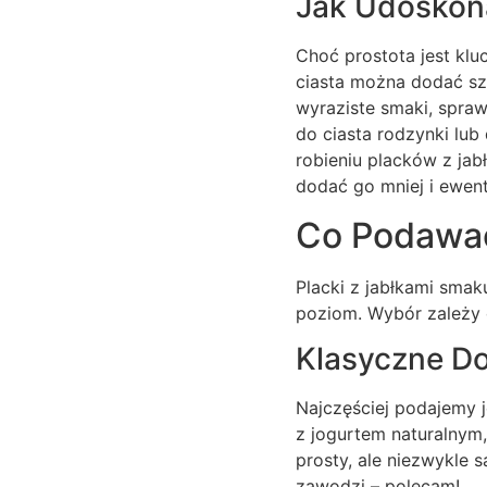
Jak Udoskon
Choć prostota jest kl
ciasta można dodać szc
wyraziste smaki, spraw
do ciasta rodzynki lub
robieniu placków z jab
dodać go mniej i ewent
Co Podawać
Placki z jabłkami smak
poziom. Wybór zależy 
Klasyczne Do
Najczęściej podajemy j
z jogurtem naturalnym
prosty, ale niezwykle 
zawodzi – polecam!