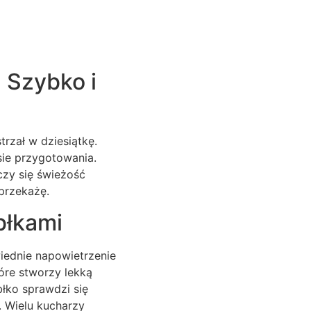
: Szybko i
trzał w dziesiątkę.
sie przygotowania.
czy się świeżość
przekażę.
błkami
iednie napowietrzenie
tóre stworzy lekką
błko sprawdzi się
. Wielu kucharzy