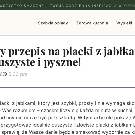
WSZYSTKO SMACZNE – TWOJA CODZIENNA INSPIRACJA W KUCH
Szybkie obiady
Zdrowa kuchnia
Wypieki
y przepis na placki z jabłk
uszyste i pyszne!
26
5:33 pm
lacki z jabłkami, który jest szybki, prosty i nie wymaga s
 Was rozumiem – czasem liczy się każda minuta w kuchni, 
odziny nie może być przeszkodą. W tym artykule pokażę 
rzygotować idealnie puszyste i złociste placki z jabłkami
re sprawią, że Wasze danie będzie smakować wybornie za 