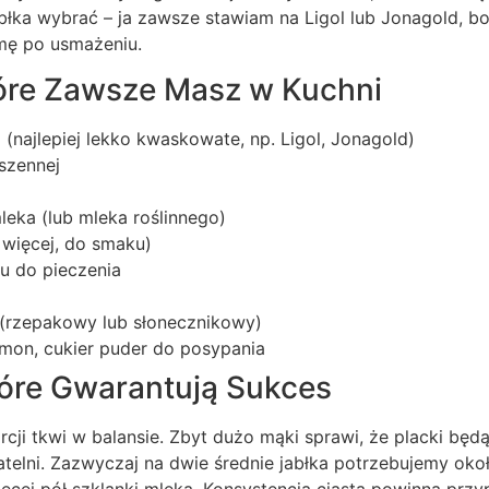
jabłka wybrać – ja zawsze stawiam na Ligol lub Jonagold, 
rmę po usmażeniu.
tóre Zawsze Masz w Kuchni
a (najlepiej lekko kwaskowate, np. Ligol, Jonagold)
szennej
mleka (lub mleka roślinnego)
b więcej, do smaku)
u do pieczenia
 (rzepakowy lub słonecznikowy)
amon, cukier puder do posypania
tóre Gwarantują Sukces
rcji tkwi w balansie. Zbyt dużo mąki sprawi, że placki bę
atelni. Zazwyczaj na dwie średnie jabłka potrzebujemy okoł