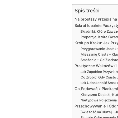
Spis treści
Najprostszy Przepis na 
Sekret Idealnie Puszys
Składniki, Które Zaws
Proporcje, Które Gwar
Krok po Kroku: Jak Prz
Przygotowanie Jabłek 
Mieszanie Ciasta – Klu
Smażenie – Od Złociste
Praktyczne Wskazówki
Jak Zapobiec Przywier
Co Zrobić, Gdy Ciasto 
Jak Udoskonalić Smak
Co Podawać z Plackami
Klasyczne Dodatki, Kt
Nietypowe Połączenia
Przechowywanie i Odgr
Świeżość na Dłużej – 
Szybkie Odgrzewanie 