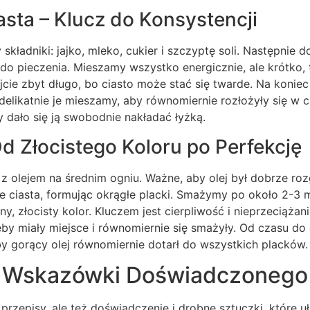
asta – Klucz do Konsystencji
składniki: jajko, mleko, cukier i szczyptę soli. Następnie
do pieczenia. Mieszamy wszystko energicznie, ale krótko, 
jcie zbyt długo, bo ciasto może stać się twarde. Na konie
delikatnie je mieszamy, aby równomiernie rozłożyły się w c
 dało się ją swobodnie nakładać łyżką.
d Złocistego Koloru po Perfekcję
 olejem na średnim ogniu. Ważne, aby olej był dobrze rozg
 ciasta, formując okrągłe placki. Smażymy po około 2-3 m
ny, złocisty kolor. Kluczem jest cierpliwość i nieprzeciążan
eby miały miejsce i równomiernie się smażyły. Od czasu do
by gorący olej równomiernie dotarł do wszystkich placków.
 Wskazówki Doświadczonego
przepisy, ale też doświadczenie i drobne sztuczki, które uł