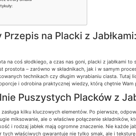
tykuły:
 Przepis na Placki z Jabłkami
 na coś słodkiego, a czas nas goni, placki z jabłkami to s
st prostota – zarówno w składnikach, jak i w samym proce
owanych technikach czy długim wyrabianiu ciasta. Tutaj li
oporcje i odrobina praktycznej wiedzy, którą chętnie Wam 
lnie Puszystych Placków z Ja
 zasługa kilku kluczowych elementów. Po pierwsze, odpow
długie miksowanie, ale o właściwe połączenie składników, k
jakość i rodzaj jabłek mają ogromne znaczenie. Nie każde ja
 tych właściwych gwarantuje nie tylko smak, ale i teksturę