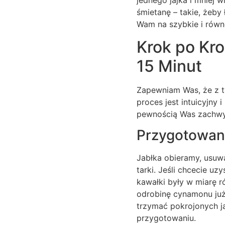
jednego jajka i mniej 
śmietanę – takie, żeby 
Wam na szybkie i równ
Krok po Kro
15 Minut
Zapewniam Was, że z t
proces jest intuicyjny 
pewnością Was zachwy
Przygotowani
Jabłka obieramy, usuw
tarki. Jeśli chcecie uz
kawałki były w miarę 
odrobinę cynamonu już
trzymać pokrojonych ja
przygotowaniu.