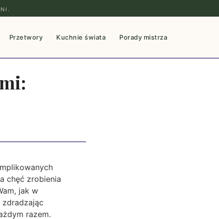
NI.
Przetwory
Kuchnie świata
Porady mistrza
ami:
komplikowanych
a chęć zrobienia
Wam, jak w
, zdradzając
każdym razem.