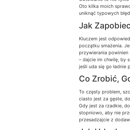
Oto kilka moich spraw
uniknąć typowych błę
Jak Zapobiec
Kluczem jest odpowiedni
początku smażenia. Jeś
przywierania powinien 
– dajcie im chwilę, by
jeśli uda się go ładnie
Co Zrobić, G
To częsty problem, szc
ciasto jest za gęste, 
Gdy jest za rzadkie, d
stopniowo, aby nie prze
przesadzajcie z dodaw