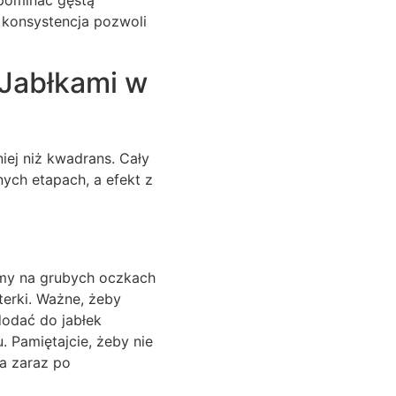
ypominać gęstą
a konsystencja pozwoli
 Jabłkami w
iej niż kwadrans. Cały
nych etapach, a efekt z
amy na grubych oczkach
sterki. Ważne, żeby
dodać do jabłek
 Pamiętajcie, żeby nie
ta zaraz po