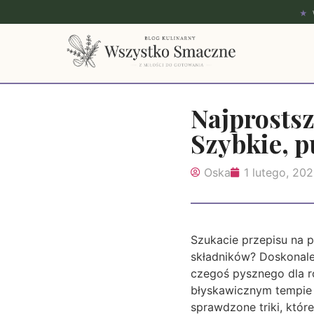
★
Najprostsz
Szybkie, p
Oska
1 lutego, 20
Szukacie przepisu na p
składników? Doskonale
czegoś pysznego dla r
błyskawicznym tempie p
sprawdzone triki, któ