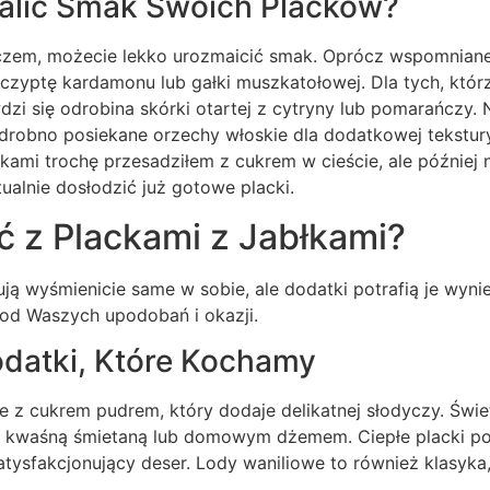
alić Smak Swoich Placków?
uczem, możecie lekko urozmaicić smak. Oprócz wspomnia
zyptę kardamonu lub gałki muszkatołowej. Dla tych, którz
dzi się odrobina skórki otartej z cytryny lub pomarańczy. 
 drobno posiekane orzechy włoskie dla dodatkowej tekstur
łkami trochę przesadziłem z cukrem w cieście, ale później n
ualnie dosłodzić już gotowe placki.
 z Plackami z Jabłkami?
ują wyśmienicie same w sobie, ale dodatki potrafią je wyni
od Waszych upodobań i okazji.
datki, Które Kochamy
e z cukrem pudrem, który dodaje delikatnej słodyczy. Świe
, kwaśną śmietaną lub domowym dżemem. Ciepłe placki p
satysfakcjonujący deser. Lody waniliowe to również klasyka,