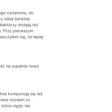
nego cynamonu, do
y lubią bardziej
Niektórzy dodają też
y. Przy pierwszym
auczyłem się, że lepiej
eść na zupełnie nowy
tnie komponują się też
olane miodem to
 która nigdy nie