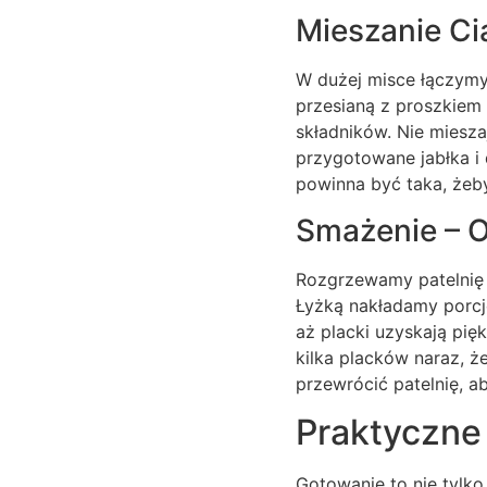
Mieszanie Ci
W dużej misce łączymy 
przesianą z proszkiem 
składników. Nie miesza
przygotowane jabłka i 
powinna być taka, żeby
Smażenie – O
Rozgrzewamy patelnię z
Łyżką nakładamy porcje
aż placki uzyskają pięk
kilka placków naraz, ż
przewrócić patelnię, a
Praktyczne
Gotowanie to nie tylko 