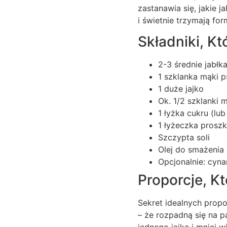
zastanawia się, jakie 
i świetnie trzymają fo
Składniki, K
2-3 średnie jabłk
1 szklanka mąki p
1 duże jajko
Ok. 1/2 szklanki 
1 łyżka cukru (lu
1 łyżeczka proszk
Szczypta soli
Olej do smażenia
Opcjonalnie: cyn
Proporcje, K
Sekret idealnych propo
– że rozpadną się na p