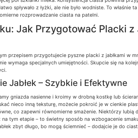
więcej pół szklanki mleka. Konsystencja ciasta powinna prz
łatwo spływało z łyżki, ale nie było wodniste. To właśnie t
omierne rozprowadzanie ciasta na patelni.
ku: Jak Przygotować Placki z
ym przepisem przygotujecie pyszne placki z jabłkami w mn
i nie wymaga specjalnych umiejętności. Skupcie się na kolej
ci.
e Jabłek – Szybkie i Efektywne
amy gniazda nasienne i kroimy w drobną kostkę lub ścier
yskać nieco inną teksturę, możecie pokroić je w cienkie pla
równe, co zapewni równomierne smażenie. Niektórzy lubią 
 na tym etapie – to świetny sposób na wzbogacenie smaku.
błek zbyt długo, bo mogą ściemnieć – dodajcie je do cias