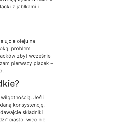
cki z jabłkami i
łujcie oleju na
łoką, problem
placków zbyt wcześnie
wdzam pierwszy placek –
o.
dkie?
wilgotnością. Jeśli
ądaną konsystencję.
dawajcie składniki
zi” ciasto, więc nie