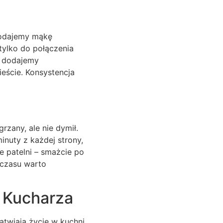
 dodajemy mąkę
tylko do połączenia
c dodajemy
ieście. Konsystencja
rzany, ale nie dymił.
inuty z każdej strony,
ie patelni – smażcie po
 czasu warto
 Kucharza
atwiają życie w kuchni.