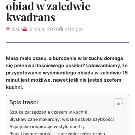
obiad w zaledwie
kwadrans
Oska
3 maja, 2026
4:14 pm
Masz mało czasu, a burczenie w brzuchu domaga
się pełnowartościowego posiłku? Udowadniamy, że
przygotowanie wyśmienitego obiadu w zaledwie 15
minut jest możliwe, nawet jeśli nie jesteś szefem
kuchni.
Spis treści
Sztuka zarządzania czasem w kuchni
Błyskawiczne makarony: włoska szkoła szybkości
Azjatyckie inspiracje w stylu stir-fry
Ryby i owoce morza — sprzymierzeńcy czasu