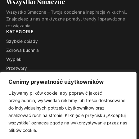
Wszystko Smaczne
Wszystko Smaczne – Twoja codzienna inspiracja w kuchni..
Znajdziesz u nas praktyczne porady, trendy i sprawdzone
rozwiązania.
KATEGORIE
Szybkie obiady
Zdrowa kuchnia
Wypieki
Przetwory
Kuchnie świata
Cenimy prywatność użytkowników
Porady mistrza
Używamy plików cookie, aby poprawić jakość
INFORMACJE
przeglądania, wyświetlać reklamy lub treści dostosowane
Kontakt
do indywidualnych potrzeb użytkowników oraz
Mapa witryny
analizować ruch na stronie. Kliknięcie przycisku „Akceptuj
Polityka prywatności
wszystkie” oznacza zgodę na wykorzystywanie przez nas
plików cookie.
RSS