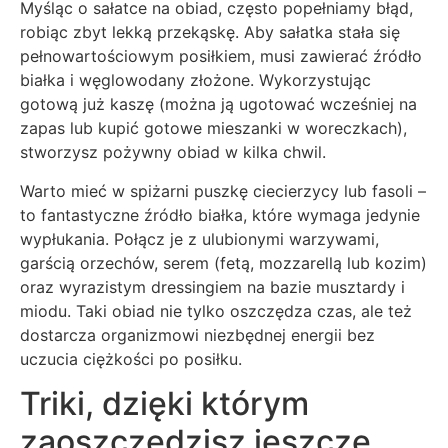
Myśląc o sałatce na obiad, często popełniamy błąd,
robiąc zbyt lekką przekąskę. Aby sałatka stała się
pełnowartościowym posiłkiem, musi zawierać źródło
białka i węglowodany złożone. Wykorzystując
gotową już kaszę (można ją ugotować wcześniej na
zapas lub kupić gotowe mieszanki w woreczkach),
stworzysz pożywny obiad w kilka chwil.
Warto mieć w spiżarni puszkę ciecierzycy lub fasoli –
to fantastyczne źródło białka, które wymaga jedynie
wypłukania. Połącz je z ulubionymi warzywami,
garścią orzechów, serem (fetą, mozzarellą lub kozim)
oraz wyrazistym dressingiem na bazie musztardy i
miodu. Taki obiad nie tylko oszczędza czas, ale też
dostarcza organizmowi niezbędnej energii bez
uczucia ciężkości po posiłku.
Triki, dzięki którym
zaoszczędzisz jeszcze