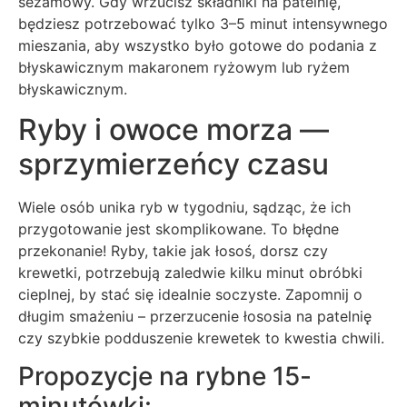
sezamowy. Gdy wrzucisz składniki na patelnię,
będziesz potrzebować tylko 3–5 minut intensywnego
mieszania, aby wszystko było gotowe do podania z
błyskawicznym makaronem ryżowym lub ryżem
błyskawicznym.
Ryby i owoce morza —
sprzymierzeńcy czasu
Wiele osób unika ryb w tygodniu, sądząc, że ich
przygotowanie jest skomplikowane. To błędne
przekonanie! Ryby, takie jak łosoś, dorsz czy
krewetki, potrzebują zaledwie kilku minut obróbki
cieplnej, by stać się idealnie soczyste. Zapomnij o
długim smażeniu – przerzucenie łososia na patelnię
czy szybkie podduszenie krewetek to kwestia chwili.
Propozycje na rybne 15-
minutówki: