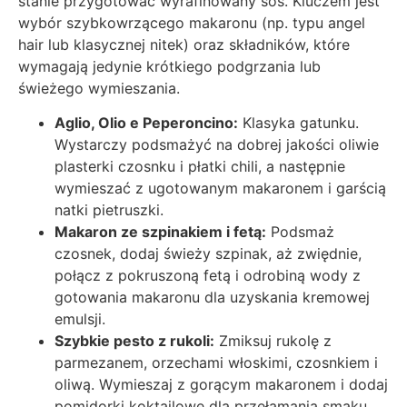
stanie przygotować wyrafinowany sos. Kluczem jest
wybór szybkowrzącego makaronu (np. typu angel
hair lub klasycznej nitek) oraz składników, które
wymagają jedynie krótkiego podgrzania lub
świeżego wymieszania.
Aglio, Olio e Peperoncino:
Klasyka gatunku.
Wystarczy podsmażyć na dobrej jakości oliwie
plasterki czosnku i płatki chili, a następnie
wymieszać z ugotowanym makaronem i garścią
natki pietruszki.
Makaron ze szpinakiem i fetą:
Podsmaż
czosnek, dodaj świeży szpinak, aż zwiędnie,
połącz z pokruszoną fetą i odrobiną wody z
gotowania makaronu dla uzyskania kremowej
emulsji.
Szybkie pesto z rukoli:
Zmiksuj rukolę z
parmezanem, orzechami włoskimi, czosnkiem i
oliwą. Wymieszaj z gorącym makaronem i dodaj
pomidorki koktajlowe dla przełamania smaku.