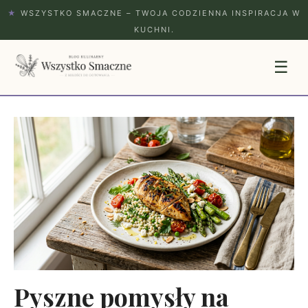
★
WSZYSTKO SMACZNE – TWOJA CODZIENNA INSPIRACJA W
KUCHNI.
☰
Pyszne pomysły na