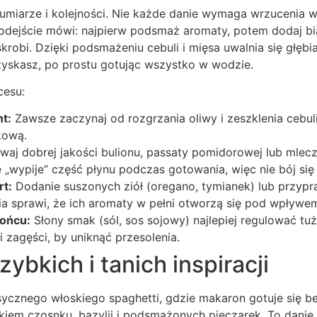
 umiarze i kolejności. Nie każde danie wymaga wrzucenia 
odejście mówi: najpierw podsmaż aromaty, potem dodaj bia
krobi. Dzięki podsmażeniu cebuli i mięsa uwalnia się głębi
 uzyskasz, po prostu gotując wszystko w wodzie.
cesu:
t:
Zawsze zaczynaj od rozgrzania oliwy i zeszklenia cebul
kową.
aj dobrej jakości bulionu, passaty pomidorowej lub mle
e „wypije” część płynu podczas gotowania, więc nie bój się
rt:
Dodanie suszonych ziół (oregano, tymianek) lub przyp
a sprawi, że ich aromaty w pełni otworzą się pod wpływem
końcu:
Słony smak (sól, sos sojowy) najlepiej regulować t
i zagęści, by uniknąć przesolenia.
ybkich i tanich inspiracji
ycznego włoskiego spaghetti, gdzie makaron gotuje się b
em czosnku, bazylii i podsmażonych pieczarek. To danie,