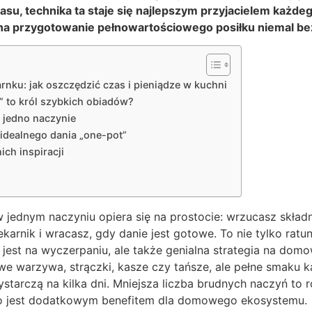
asu, technika ta staje się najlepszym przyjacielem każ
na przygotowanie pełnowartościowego posiłku niemal be
nku: jak oszczędzić czas i pieniądze w kuchni
” to król szybkich obiadów?
ą jedno naczynie
dealnego dania „one-pot”
ich inspiracji
jednym naczyniu opiera się na prostocie: wrzucasz składn
ekarnik i wracasz, gdy danie jest gotowe. To nie tylko rat
 jest na wyczerpaniu, ale także genialna strategia na dom
e warzywa, strączki, kasze czy tańsze, ale pełne smaku k
ystarczą na kilka dni. Mniejsza liczba brudnych naczyń to 
co jest dodatkowym benefitem dla domowego ekosystemu.