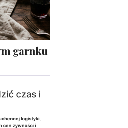
nym garnku
ić czas i
uchennej logistyki,
 cen żywności i