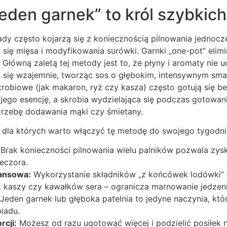
eden garnek” to król szybkic
ady często kojarzą się z koniecznością pilnowania jednocz
się mięsa i modyfikowania surówki. Garnki „one-pot” elimi
Główną zaletą tej metody jest to, że płyny i aromaty nie u
ją się wzajemnie, tworząc sos o głębokim, intensywnym sm
krobiowe (jak makaron, ryż czy kasza) często gotują się 
jego esencję, a skrobia wydzielająca się podczas gotowan
otrzebę dodawania mąki czy śmietany.
 dla których warto włączyć tę metodę do swojego tygodn
Brak konieczności pilnowania wielu palników pozwala zy
eczora.
ansowa:
Wykorzystanie składników „z końcówek lodówki” 
 kaszy czy kawałków sera – ogranicza marnowanie jedzeni
Jeden garnek lub głęboka patelnia to jedyne naczynia, kt
iadu.
rcji:
Możesz od razu ugotować więcej i podzielić posiłek