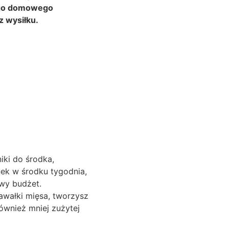
dego domowego
z wysiłku.
iki do środka,
unek w środku tygodnia,
owy budżet.
awałki mięsa, tworzysz
również mniej zużytej