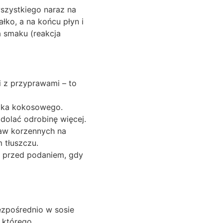
wszystkiego naraz na
łko, a na końcu płyn i
a smaku (reakcja
i z przyprawami – to
czka kokosowego.
 dolać odrobinę więcej.
raw korzennych na
 tłuszczu.
uż przed podaniem, gdy
ezpośrednio w sosie
 którego