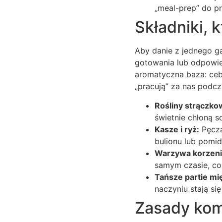
„meal-prep” do pr
Składniki, 
Aby danie z jednego g
gotowania lub odpowie
aromatyczna baza: cebu
„pracują” za nas podc
Rośliny strączko
świetnie chłoną s
Kasze i ryż:
Pęcza
bulionu lub pomid
Warzywa korzen
samym czasie, co 
Tańsze partie mi
naczyniu stają si
Zasady kom