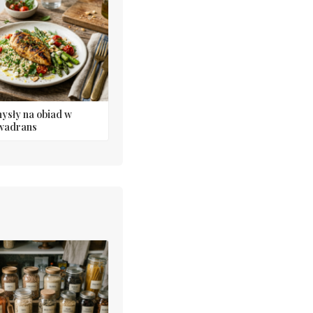
ysły na obiad w
wadrans