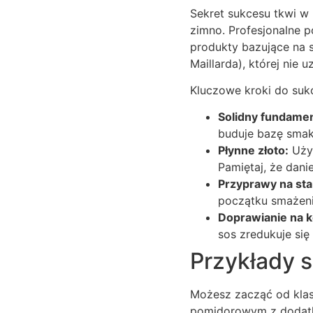
Sekret sukcesu tkwi w
zimno. Profesjonalne p
produkty bazujące na s
Maillarda), której nie
Kluczowe kroki do suk
Solidny fundamen
buduje bazę sma
Płynne złoto:
Używ
Pamiętaj, że dani
Przyprawy na sta
początku smażeni
Doprawianie na 
sos zredukuje się 
Przykłady sz
Możesz zacząć od klas
pomidorowym z dodatki