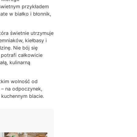
m świetnym przykładem
te w białko i błonnik,
óra świetnie utrzymuje
emniaków, kiełbasy i
zinę. Nie bój się
potrafi całkowicie
łą, kulinarną
stkim wolność od
u – na odpoczynek,
y kuchennym blacie.