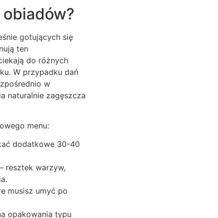
h obiadów?
eśnie gotujących się
nują ten
ciekają do różnych
aku. W przypadku dań
bezpośrednio w
ia naturalnie zagęszcza
iowego menu:
skać dodatkowe 30-40
– resztek warzyw,
a.
óre musisz umyć po
 na opakowania typu