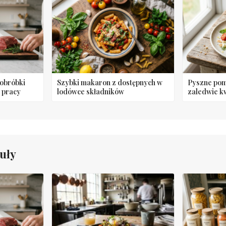
obróbki
Szybki makaron z dostępnych w
Pyszne pom
 pracy
lodówce składników
zaledwie k
uły