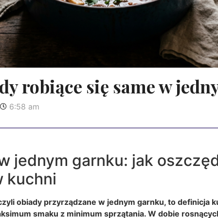
dy robiące się same w jed
6:58 am
 jednym garnku: jak oszczędz
w kuchni
czyli obiady przyrządzane w jednym garnku, to definicja k
maksimum smaku z minimum sprzątania. W dobie rosnących