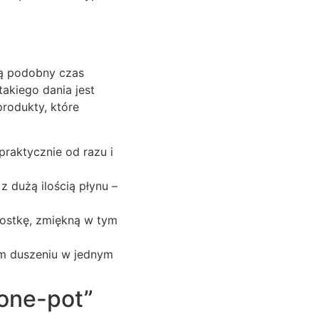
ją podobny czas
kiego dania jest
rodukty, które
praktycznie od razu i
 dużą ilością płynu –
kostkę, zmiękną w tym
m duszeniu w jednym
one-pot”