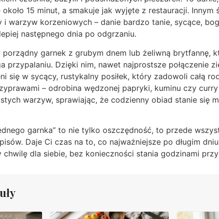
około 15 minut, a smakuje jak wyjęte z restauracji. Inny
y i warzyw korzeniowych – danie bardzo tanie, sycące, boga
lepiej następnego dnia po odgrzaniu.
porządny garnek z grubym dnem lub żeliwną brytfannę, kt
a przypalaniu. Dzięki nim, nawet najprostsze połączenie zi
i się w sycący, rustykalny posiłek, który zadowoli całą rod
yprawami – odrobina wędzonej papryki, kuminu czy curry 
stych warzyw, sprawiając, że codzienny obiad stanie się ma
jednego garnka” to nie tylko oszczędność, to przede wszy
isów. Daje Ci czas na to, co najważniejsze po długim dni
 chwilę dla siebie, bez konieczności stania godzinami prz
uły