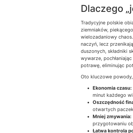
Dlaczego „j
Tradycyjne polskie obi
ziemniaków, piekącego 
wielozadaniowy chaos. 
naczyń, lecz przenika
duszonych, składniki s
wywarze, pochłaniając 
potrawę, eliminując p
Oto kluczowe powody,
Ekonomia czasu:
minut każdego wi
Oszczędność fin
otwartych paczek
Mniej zmywania:
przygotowaniu ob
Łatwa kontrola po