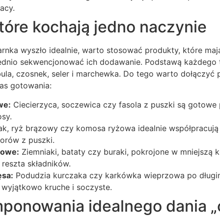
acy.
które kochają jedno naczynie
arnka wyszło idealnie, warto stosować produkty, które ma
dnio sekwencjonować ich dodawanie. Podstawą każdego ta
la, czosnek, seler i marchewka. Do tego warto dołączyć p
zas gotowania:
we:
Ciecierzyca, soczewica czy fasola z puszki są gotowe 
osy.
k, ryż brązowy czy komosa ryżowa idealnie współpracują z
orów z puszki.
iowe:
Ziemniaki, bataty czy buraki, pokrojone w mniejszą 
reszta składników.
ęsa:
Podudzia kurczaka czy karkówka wieprzowa po długi
ę wyjątkowo kruche i soczyste.
ponowania idealnego dania „