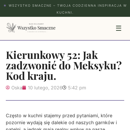
★
WSZYSTKO SMACZNE – TWOJA CODZIENNA INSPIRACJA W
KUCHNI.
☰
Kierunkowy 52: Jak
zadzwonić do Meksyku?
Kod kraju.
Oska
10 lutego, 2026
5:42 pm
Często w kuchni stajemy przed pytaniami, które
pozornie wydają się dalekie od naszych garnków i
patelni, a jednak mają realny wpływ na nasze