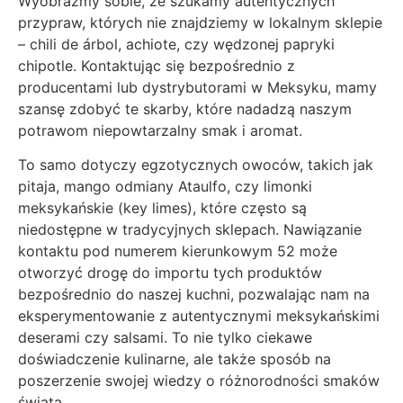
Wyobraźmy sobie, że szukamy autentycznych
przypraw, których nie znajdziemy w lokalnym sklepie
– chili de árbol, achiote, czy wędzonej papryki
chipotle. Kontaktując się bezpośrednio z
producentami lub dystrybutorami w Meksyku, mamy
szansę zdobyć te skarby, które nadadzą naszym
potrawom niepowtarzalny smak i aromat.
To samo dotyczy egzotycznych owoców, takich jak
pitaja, mango odmiany Ataulfo, czy limonki
meksykańskie (key limes), które często są
niedostępne w tradycyjnych sklepach. Nawiązanie
kontaktu pod numerem kierunkowym 52 może
otworzyć drogę do importu tych produktów
bezpośrednio do naszej kuchni, pozwalając nam na
eksperymentowanie z autentycznymi meksykańskimi
deserami czy salsami. To nie tylko ciekawe
doświadczenie kulinarne, ale także sposób na
poszerzenie swojej wiedzy o różnorodności smaków
świata.