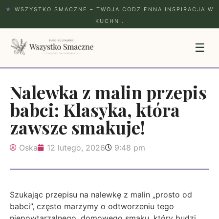
★
WSZYSTKO SMACZNE – TWOJA CODZIENNA INSPIRACJA W
KUCHNI.
☰
Nalewka z malin przepis
babci: Klasyka, która
zawsze smakuje!
Oska
12 lutego, 2026
9:48 pm
Szukając przepisu na nalewkę z malin „prosto od
babci”, często marzymy o odtworzeniu tego
niepowtarzalnego, domowego smaku, który budzi