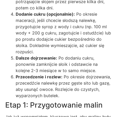
potrząsajcie słojem przez pierwsze kilka dni,
potem co kilka dni.
Dodanie cukru (opcjonalnie):
Po okresie
maceracji, jeśli chcecie słodszą nalewkę,
przygotujcie syrop z wody i cukru (np. 100 ml
wody + 200 g cukru, zagotujcie i ostudźcie) lub
po prostu dodajcie cukier bezpośrednio do
słoika. Dokładnie wymieszajcie, aż cukier się
rozpuści.
Dalsze dojrzewanie:
Po dodaniu cukru,
ponownie zamknijcie słoik i odstawcie na
kolejne 2-3 miesiące w to samo miejsce.
Przecedzenie i rozlew:
Po okresie dojrzewania,
przecedźcie nalewkę przez gęste sito lub gazę,
aby usunąć owoce. Rozlejcie do czystych,
wyparzonych butelek.
Etap 1: Przygotowanie malin
Jak już wspomniałem, kluczowe jest, aby maliny były