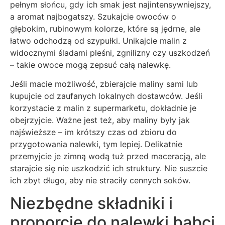
pełnym słońcu, gdy ich smak jest najintensywniejszy,
a aromat najbogatszy. Szukajcie owoców o
głębokim, rubinowym kolorze, które są jędrne, ale
łatwo odchodzą od szypułki. Unikajcie malin z
widocznymi śladami pleśni, zgnilizny czy uszkodzeń
– takie owoce mogą zepsuć całą nalewkę.
Jeśli macie możliwość, zbierajcie maliny sami lub
kupujcie od zaufanych lokalnych dostawców. Jeśli
korzystacie z malin z supermarketu, dokładnie je
obejrzyjcie. Ważne jest też, aby maliny były jak
najświeższe – im krótszy czas od zbioru do
przygotowania nalewki, tym lepiej. Delikatnie
przemyjcie je zimną wodą tuż przed maceracją, ale
starajcie się nie uszkodzić ich struktury. Nie suszcie
ich zbyt długo, aby nie straciły cennych soków.
Niezbędne składniki i
proporcje do nalewki babci