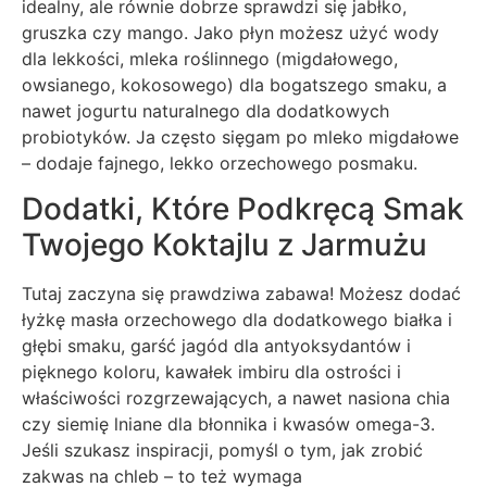
idealny, ale równie dobrze sprawdzi się jabłko,
gruszka czy mango. Jako płyn możesz użyć wody
dla lekkości, mleka roślinnego (migdałowego,
owsianego, kokosowego) dla bogatszego smaku, a
nawet jogurtu naturalnego dla dodatkowych
probiotyków. Ja często sięgam po mleko migdałowe
– dodaje fajnego, lekko orzechowego posmaku.
Dodatki, Które Podkręcą Smak
Twojego Koktajlu z Jarmużu
Tutaj zaczyna się prawdziwa zabawa! Możesz dodać
łyżkę masła orzechowego dla dodatkowego białka i
głębi smaku, garść jagód dla antyoksydantów i
pięknego koloru, kawałek imbiru dla ostrości i
właściwości rozgrzewających, a nawet nasiona chia
czy siemię lniane dla błonnika i kwasów omega-3.
Jeśli szukasz inspiracji, pomyśl o tym, jak zrobić
zakwas na chleb – to też wymaga