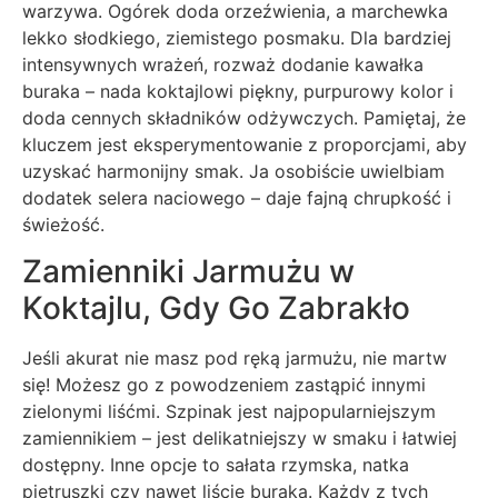
warzywa. Ogórek doda orzeźwienia, a marchewka
lekko słodkiego, ziemistego posmaku. Dla bardziej
intensywnych wrażeń, rozważ dodanie kawałka
buraka – nada koktajlowi piękny, purpurowy kolor i
doda cennych składników odżywczych. Pamiętaj, że
kluczem jest eksperymentowanie z proporcjami, aby
uzyskać harmonijny smak. Ja osobiście uwielbiam
dodatek selera naciowego – daje fajną chrupkość i
świeżość.
Zamienniki Jarmużu w
Koktajlu, Gdy Go Zabrakło
Jeśli akurat nie masz pod ręką jarmużu, nie martw
się! Możesz go z powodzeniem zastąpić innymi
zielonymi liśćmi. Szpinak jest najpopularniejszym
zamiennikiem – jest delikatniejszy w smaku i łatwiej
dostępny. Inne opcje to sałata rzymska, natka
pietruszki czy nawet liście buraka. Każdy z tych