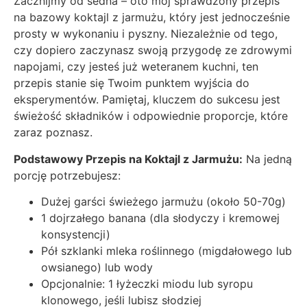
Zacznijmy od sedna – oto mój sprawdzony przepis
na bazowy koktajl z jarmużu, który jest jednocześnie
prosty w wykonaniu i pyszny. Niezależnie od tego,
czy dopiero zaczynasz swoją przygodę ze zdrowymi
napojami, czy jesteś już weteranem kuchni, ten
przepis stanie się Twoim punktem wyjścia do
eksperymentów. Pamiętaj, kluczem do sukcesu jest
świeżość składników i odpowiednie proporcje, które
zaraz poznasz.
Podstawowy Przepis na Koktajl z Jarmużu:
Na jedną
porcję potrzebujesz:
Dużej garści świeżego jarmużu (około 50-70g)
1 dojrzałego banana (dla słodyczy i kremowej
konsystencji)
Pół szklanki mleka roślinnego (migdałowego lub
owsianego) lub wody
Opcjonalnie: 1 łyżeczki miodu lub syropu
klonowego, jeśli lubisz słodziej