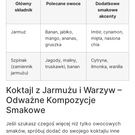
Główny
Polecane owoce
Dodatkowe
składnik
smakowe
akcenty
Jarmuż
Banan, jabłko,
Imbir, cynamon,
mango, ananas,
mięta, nasiona
gruszka
chia
Szpinak
Jagody, maliny,
Cytryna,
(zamiennik
truskawki, banan
limonka, wanilia
jarmużu)
Koktajl z Jarmużu i Warzyw –
Odważne Kompozycje
Smakowe
Jeśli szukasz czegoś więcej niż tylko owocowych
smaków, spróbuj dodać do swojego koktajlu inne