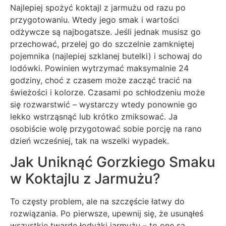
Najlepiej spożyć koktajl z jarmużu od razu po
przygotowaniu. Wtedy jego smak i wartości
odżywcze są najbogatsze. Jeśli jednak musisz go
przechować, przelej go do szczelnie zamkniętej
pojemnika (najlepiej szklanej butelki) i schowaj do
lodówki. Powinien wytrzymać maksymalnie 24
godziny, choć z czasem może zacząć tracić na
świeżości i kolorze. Czasami po schłodzeniu może
się rozwarstwić – wystarczy wtedy ponownie go
lekko wstrząsnąć lub krótko zmiksować. Ja
osobiście wolę przygotować sobie porcję na rano
dzień wcześniej, tak na wszelki wypadek.
Jak Uniknąć Gorzkiego Smaku
w Koktajlu z Jarmużu?
To częsty problem, ale na szczęście łatwy do
rozwiązania. Po pierwsze, upewnij się, że usunąłeś
wszystkie twarde łodyżki jarmużu – to one są