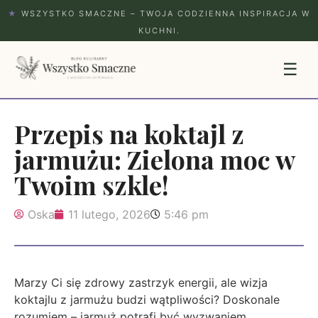
★
WSZYSTKO SMACZNE – TWOJA CODZIENNA INSPIRACJA W
KUCHNI.
☰
Przepis na koktajl z
jarmużu: Zielona moc w
Twoim szkle!
Oska
11 lutego, 2026
5:46 pm
Marzy Ci się zdrowy zastrzyk energii, ale wizja
koktajlu z jarmużu budzi wątpliwości? Doskonale
rozumiem – jarmuż potrafi być wyzwaniem,