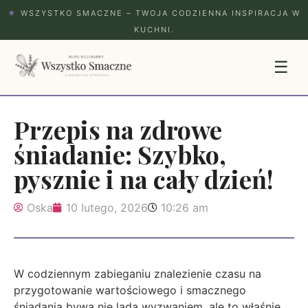
★
WSZYSTKO SMACZNE – TWOJA CODZIENNA INSPIRACJA W
KUCHNI.
☰
Przepis na zdrowe
śniadanie: Szybko,
pysznie i na cały dzień!
Oska
10 lutego, 2026
10:26 am
W codziennym zabieganiu znalezienie czasu na
przygotowanie wartościowego i smacznego
śniadania bywa nie lada wyzwaniem, ale to właśnie