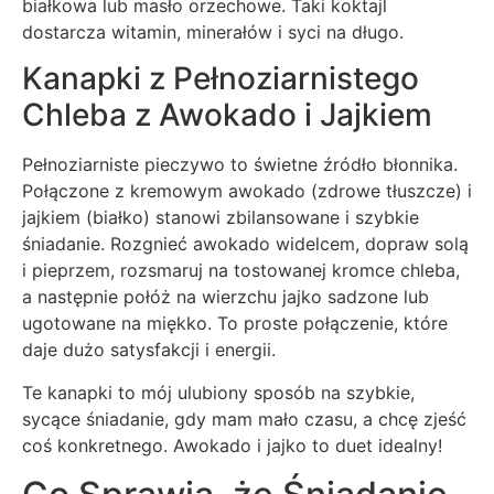
białkowa lub masło orzechowe. Taki koktajl
dostarcza witamin, minerałów i syci na długo.
Kanapki z Pełnoziarnistego
Chleba z Awokado i Jajkiem
Pełnoziarniste pieczywo to świetne źródło błonnika.
Połączone z kremowym awokado (zdrowe tłuszcze) i
jajkiem (białko) stanowi zbilansowane i szybkie
śniadanie. Rozgnieć awokado widelcem, dopraw solą
i pieprzem, rozsmaruj na tostowanej kromce chleba,
a następnie połóż na wierzchu jajko sadzone lub
ugotowane na miękko. To proste połączenie, które
daje dużo satysfakcji i energii.
Te kanapki to mój ulubiony sposób na szybkie,
sycące śniadanie, gdy mam mało czasu, a chcę zjeść
coś konkretnego. Awokado i jajko to duet idealny!