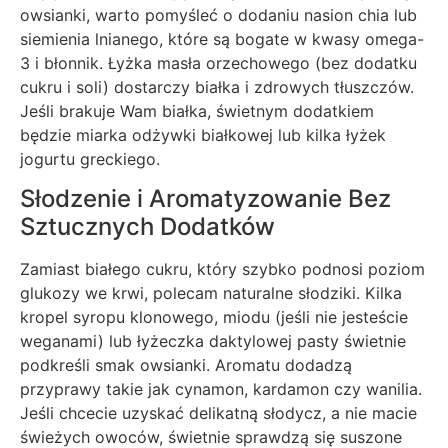
owsianki, warto pomyśleć o dodaniu nasion chia lub
siemienia lnianego, które są bogate w kwasy omega-
3 i błonnik. Łyżka masła orzechowego (bez dodatku
cukru i soli) dostarczy białka i zdrowych tłuszczów.
Jeśli brakuje Wam białka, świetnym dodatkiem
będzie miarka odżywki białkowej lub kilka łyżek
jogurtu greckiego.
Słodzenie i Aromatyzowanie Bez
Sztucznych Dodatków
Zamiast białego cukru, który szybko podnosi poziom
glukozy we krwi, polecam naturalne słodziki. Kilka
kropel syropu klonowego, miodu (jeśli nie jesteście
weganami) lub łyżeczka daktylowej pasty świetnie
podkreśli smak owsianki. Aromatu dodadzą
przyprawy takie jak cynamon, kardamon czy wanilia.
Jeśli chcecie uzyskać delikatną słodycz, a nie macie
świeżych owoców, świetnie sprawdzą się suszone