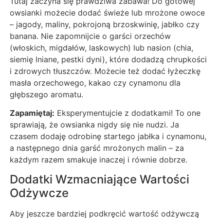
Tutaj zaczyna się prawdziwa zabawa! Do gotowej
owsianki możecie dodać świeże lub mrożone owoce
– jagody, maliny, pokrojoną brzoskwinię, jabłko czy
banana. Nie zapomnijcie o garści orzechów
(włoskich, migdałów, laskowych) lub nasion (chia,
siemię lniane, pestki dyni), które dodadzą chrupkości
i zdrowych tłuszczów. Możecie też dodać łyżeczkę
masła orzechowego, kakao czy cynamonu dla
głębszego aromatu.
Zapamiętaj:
Eksperymentujcie z dodatkami! To one
sprawiają, że owsianka nigdy się nie nudzi. Ja
czasem dodaję odrobinę startego jabłka i cynamonu,
a następnego dnia garść mrożonych malin – za
każdym razem smakuje inaczej i równie dobrze.
Dodatki Wzmacniające Wartości
Odżywcze
Aby jeszcze bardziej podkręcić wartość odżywczą