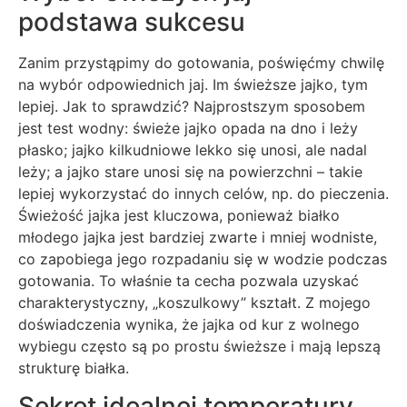
podstawa sukcesu
Zanim przystąpimy do gotowania, poświęćmy chwilę
na wybór odpowiednich jaj. Im świeższe jajko, tym
lepiej. Jak to sprawdzić? Najprostszym sposobem
jest test wodny: świeże jajko opada na dno i leży
płasko; jajko kilkudniowe lekko się unosi, ale nadal
leży; a jajko stare unosi się na powierzchni – takie
lepiej wykorzystać do innych celów, np. do pieczenia.
Świeżość jajka jest kluczowa, ponieważ białko
młodego jajka jest bardziej zwarte i mniej wodniste,
co zapobiega jego rozpadaniu się w wodzie podczas
gotowania. To właśnie ta cecha pozwala uzyskać
charakterystyczny, „koszulkowy” kształt. Z mojego
doświadczenia wynika, że jajka od kur z wolnego
wybiegu często są po prostu świeższe i mają lepszą
strukturę białka.
Sekret idealnej temperatury