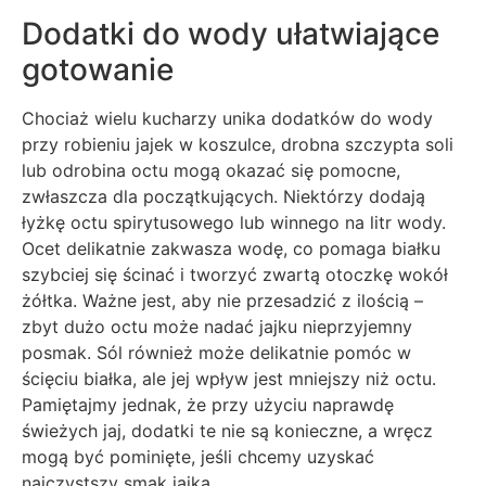
Dodatki do wody ułatwiające
gotowanie
Chociaż wielu kucharzy unika dodatków do wody
przy robieniu jajek w koszulce, drobna szczypta soli
lub odrobina octu mogą okazać się pomocne,
zwłaszcza dla początkujących. Niektórzy dodają
łyżkę octu spirytusowego lub winnego na litr wody.
Ocet delikatnie zakwasza wodę, co pomaga białku
szybciej się ścinać i tworzyć zwartą otoczkę wokół
żółtka. Ważne jest, aby nie przesadzić z ilością –
zbyt dużo octu może nadać jajku nieprzyjemny
posmak. Sól również może delikatnie pomóc w
ścięciu białka, ale jej wpływ jest mniejszy niż octu.
Pamiętajmy jednak, że przy użyciu naprawdę
świeżych jaj, dodatki te nie są konieczne, a wręcz
mogą być pominięte, jeśli chcemy uzyskać
najczystszy smak jajka.