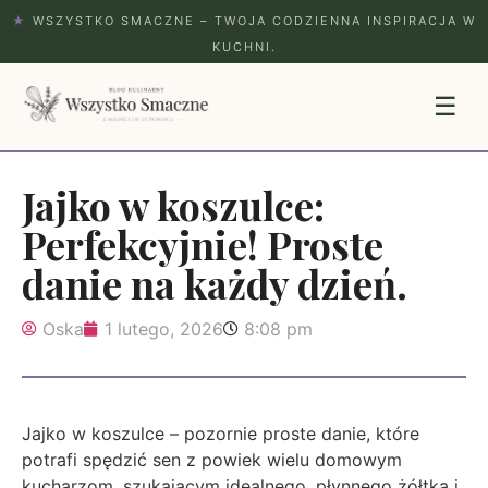
★
WSZYSTKO SMACZNE – TWOJA CODZIENNA INSPIRACJA W
KUCHNI.
☰
Jajko w koszulce:
Perfekcyjnie! Proste
danie na każdy dzień.
Oska
1 lutego, 2026
8:08 pm
Jajko w koszulce – pozornie proste danie, które
potrafi spędzić sen z powiek wielu domowym
kucharzom, szukającym idealnego, płynnego żółtka i