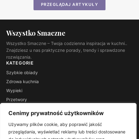
PRZEGLĄDAJ ARTYKUŁY
Wszystko Smaczne
Wszystko Smaczne – Twoja codzienna inspiracja w kuchni..
Znajdziesz u nas praktyczne porady, trendy i sprawdzone
rozwiązania.
KATEGORIE
Szybkie obiady
Zdrowa kuchnia
Wypieki
Przetwory
Kuchnie świata
Cenimy prywatność użytkowników
Porady mistrza
Używamy plików cookie, aby poprawić jakość
INFORMACJE
przeglądania, wyświetlać reklamy lub treści dostosowane
Kontakt