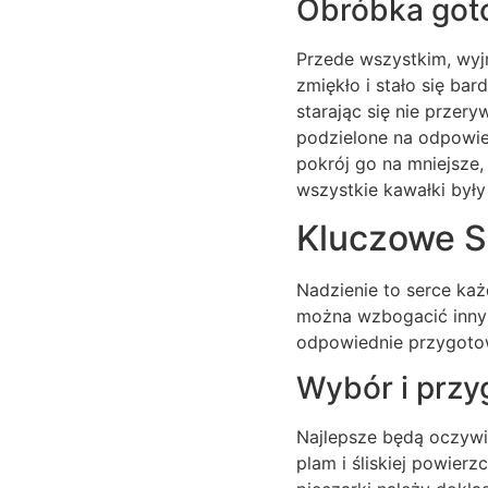
Obróbka goto
Przede wszystkim, wyjm
zmiękło i stało się bar
starając się nie przery
podzielone na odpowied
pokrój go na mniejsze
wszystkie kawałki były
Kluczowe S
Nadzienie to serce każ
można wzbogacić innymi
odpowiednie przygotow
Wybór i przy
Najlepsze będą oczywiś
plam i śliskiej powierz