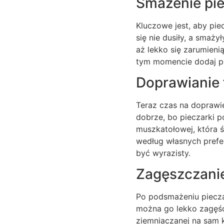
Smażenie pie
Kluczowe jest, aby pie
się nie dusiły, a smaż
aż lekko się zarumienią
tym momencie dodaj po
Doprawianie 
Teraz czas na doprawie
dobrze, bo pieczarki p
muszkatołowej, która ś
według własnych prefere
być wyrazisty.
Zagęszczanie
Po podsmażeniu pieczar
można go lekko zagęśc
ziemniaczanej na sam 