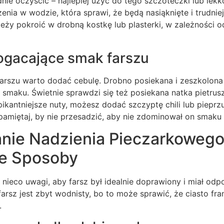
nie oczyścić – najlepiej użyć do tego szczoteczki lub lekko
enia w wodzie, która sprawi, że będą nasiąknięte i trudni
leży pokroić w drobną kostkę lub plasterki, w zależności 
ogacające smak farszu
arszu warto dodać cebulę. Drobno posiekana i zeszkolona 
i smaku. Świetnie sprawdzi się też posiekana natka pietrus
 pikantniejsze nuty, możesz dodać szczyptę chili lub pieprz
pamiętaj, by nie przesadzić, aby nie zdominował on smaku 
nie Nadzienia Pieczarkowego
e Sposoby
nieco uwagi, aby farsz był idealnie doprawiony i miał odp
arsz jest zbyt wodnisty, bo to może sprawić, że ciasto fran
.