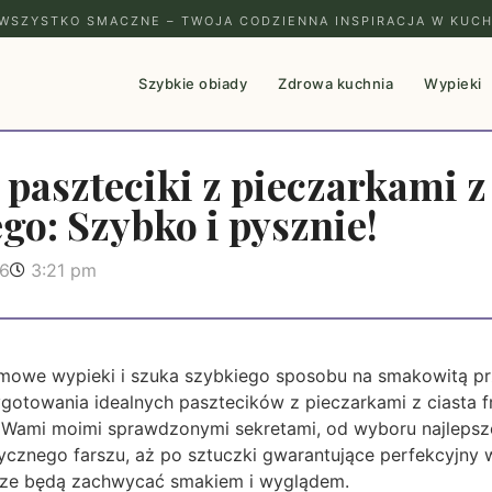
WSZYSTKO SMACZNE – TWOJA CODZIENNA INSPIRACJA W KUCH
Szybkie obiady
Zdrowa kuchnia
Wypieki
 paszteciki z pieczarkami z
go: Szybko i pysznie!
26
3:21 pm
omowe wypieki i szuka szybkiego sposobu na smakowitą prz
otowania idealnych pasztecików z pieczarkami z ciasta f
 z Wami moimi sprawdzonymi sekretami, od wyboru najlepsz
cznego farszu, aż po sztuczki gwarantujące perfekcyjny 
sze będą zachwycać smakiem i wyglądem.