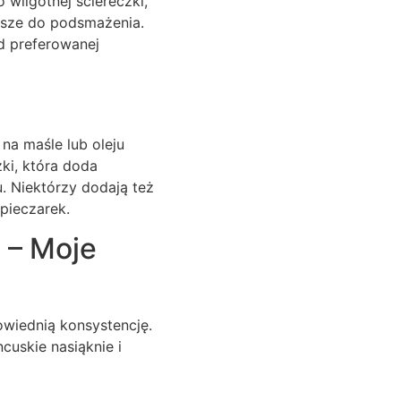
 wilgotnej ściereczki,
ejsze do podsmażenia.
od preferowanej
na maśle lub oleju
zki, która doda
u. Niektórzy dodają też
pieczarek.
 – Moje
owiednią konsystencję.
cuskie nasiąknie i