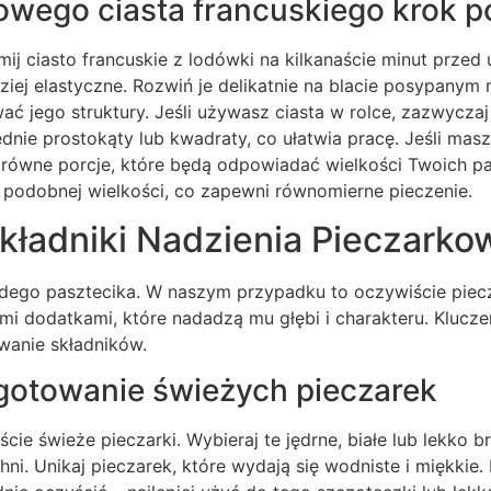
wego ciasta francuskiego krok p
ij ciasto francuskie z lodówki na kilkanaście minut przed
dziej elastyczne. Rozwiń je delikatnie na blacie posypanym n
wać jego struktury. Jeśli używasz ciasta w rolce, zazwyczaj
nie prostokąty lub kwadraty, co ułatwia pracę. Jeśli masz 
, równe porcje, które będą odpowiadać wielkości Twoich p
 podobnej wielkości, co zapewni równomierne pieczenie.
kładniki Nadzienia Pieczark
dego pasztecika. W naszym przypadku to oczywiście piecza
 dodatkami, które nadadzą mu głębi i charakteru. Kluczem
anie składników.
gotowanie świeżych pieczarek
cie świeże pieczarki. Wybieraj te jędrne, białe lub lekko
chni. Unikaj pieczarek, które wydają się wodniste i miękkie