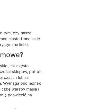
o
 o tym, czy nasze
wane ciasto francuskie
ystyczne listki.
domowe?
skie jest często
zości sklepów, potrafi
 czasu i lubisz
ja. Wymaga ono jednak
liczbę warstw masła i
wolę poświęcić na