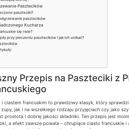
zewanie Pasztecików
eczone paszteciki?
 odgrzewanie pasztecików
wiadczonego Kucharza
rancuskie się rwie?
ędy przy pieczeniu pasztecików i jak ich unikać?
sztecików
tykuły:
szny Przepis na Paszteciki z 
rancuskiego
 i ciastem francuskim to prawdziwy klasyk, który sprawdz
 zupy, jak i na wszelkiego rodzaju przyjęciach czy jako sz
t prostota i dobrej jakości składniki. Ten przepis jest mo
bki, a efekt zawsze powala – chrupiące ciasto francuskie 