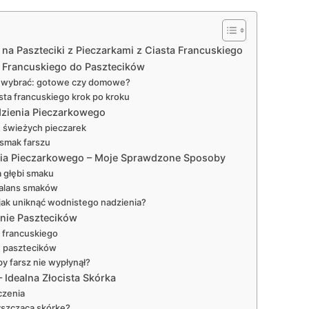
 na Paszteciki z Pieczarkami z Ciasta Francuskiego
a Francuskiego do Pasztecików
ie wybrać: gotowe czy domowe?
ta francuskiego krok po kroku
dzienia Pieczarkowego
 świeżych pieczarek
smak farszu
ia Pieczarkowego – Moje Sprawdzone Sposoby
a głębi smaku
balans smaków
jak uniknąć wodnistego nadzienia?
nie Pasztecików
a francuskiego
e pasztecików
by farsz nie wypłynął?
 Idealna Złocista Skórka
czenia
yszczącą skórkę?