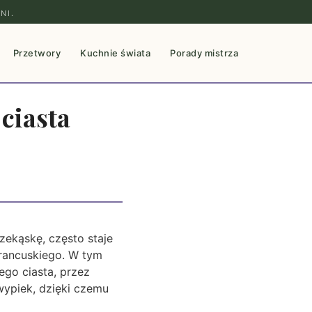
NI.
Przetwory
Kuchnie świata
Porady mistrza
 ciasta
ekąskę, często staje
rancuskiego. W tym
ego ciasta, przez
wypiek, dzięki czemu