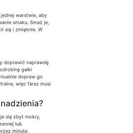
 jednej warstwie, aby
wanie smaku. Smaż je,
i się i zmięknie. W
aby doprawić naprawdę
odrobinę gałki
entualnie dopraw go
tralne, więc farsz musi
 nadzienia?
je się zbyt mokry,
zennej lub
rzez minutę.