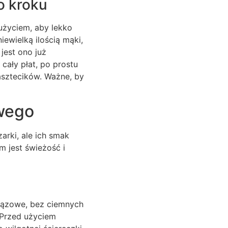
o kroku
 użyciem, aby lekko
iewielką ilością mąki,
 jest ono już
cały płat, po prostu
asztecików. Ważne, by
owego
rki, ale ich smak
 jest świeżość i
 brązowe, bez ciemnych
. Przed użyciem