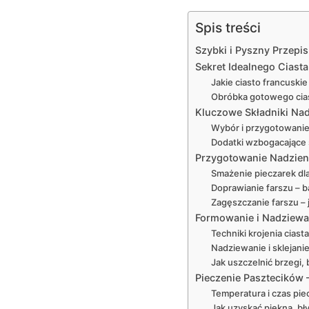
Spis treści
Szybki i Pyszny Przepis
Sekret Idealnego Ciast
Jakie ciasto francusk
Obróbka gotowego cias
Kluczowe Składniki Na
Wybór i przygotowanie
Dodatki wzbogacające 
Przygotowanie Nadzien
Smażenie pieczarek dl
Doprawianie farszu – 
Zagęszczanie farszu – 
Formowanie i Nadziewa
Techniki krojenia ciast
Nadziewanie i sklejani
Jak uszczelnić brzegi, 
Pieczenie Pasztecików –
Temperatura i czas pie
Jak uzyskać piękną, bł