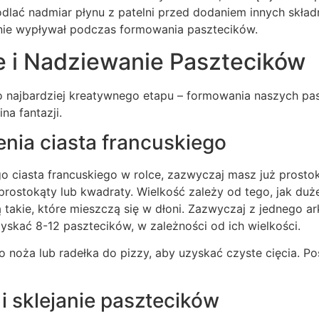
dlać nadmiar płynu z patelni przed dodaniem innych skład
i nie wypływał podczas formowania pasztecików.
 i Nadziewanie Pasztecików
 najbardziej kreatywnego etapu – formowania naszych pasz
na fantazji.
enia ciasta francuskiego
 ciasta francuskiego w rolce, zazwyczaj masz już prostoką
prostokąty lub kwadraty. Wielkość zależy od tego, jak duż
 takie, które mieszczą się w dłoni. Zazwyczaj z jednego ar
skać 8-12 pasztecików, w zależności od ich wielkości.
 noża lub radełka do pizzy, aby uzyskać czyste cięcia. P
i sklejanie pasztecików