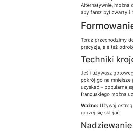
Alternatywnie, można o
aby farsz był zwarty 
Formowanie
Teraz przechodzimy do
precyzja, ale też odrobi
Techniki kroj
Jeśli używasz gotowego
pokrój go na mniejsze 
uzyskać – popularne są
francuskiego można uzy
Ważne:
Używaj ostrego
gorzej się sklejać.
Nadziewanie 