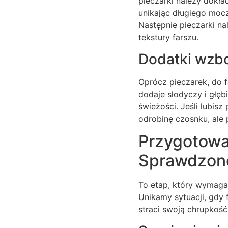
pieczarki należy dokład
unikając długiego mocz
Następnie pieczarki na
tekstury farszu.
Dodatki wzb
Oprócz pieczarek, do f
dodaje słodyczy i głęb
świeżości. Jeśli lubisz
odrobinę czosnku, ale 
Przygotowa
Sprawdzon
To etap, który wymaga 
Unikamy sytuacji, gdy f
straci swoją chrupkość