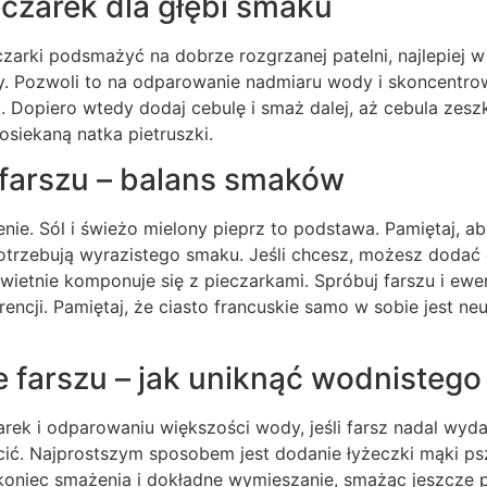
czarek dla głębi smaku
czarki podsmażyć na dobrze rozgrzanej patelni, najlepiej w
yły. Pozwoli to na odparowanie nadmiaru wody i skoncentro
. Dopiero wtedy dodaj cebulę i smaż dalej, aż cebula zeszkl
siekaną natka pietruszki.
farszu – balans smaków
nie. Sól i świeżo mielony pieprz to podstawa. Pamiętaj, 
otrzebują wyrazistego smaku. Jeśli chcesz, możesz dodać 
wietnie komponuje się z pieczarkami. Spróbuj farszu i ew
ncji. Pamiętaj, że ciasto francuskie samo w sobie jest neu
 farszu – jak uniknąć wodnistego
ek i odparowaniu większości wody, jeśli farsz nadal wyda
ić. Najprostszym sposobem jest dodanie łyżeczki mąki ps
koniec smażenia i dokładne wymieszanie, smażąc jeszcze p