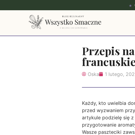
★
Przepis na
francuskie
Oska
1 lutego, 20
Każdy, kto uwielbia d
przed wyzwaniem przyg
artykule podzielę się
przygotowanie aromaty
Wasze paszteciki zaw