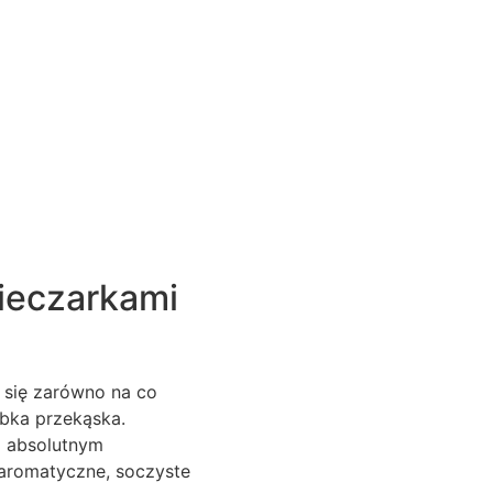
Pieczarkami
i się zarówno na co
ybka przekąska.
im absolutnym
i aromatyczne, soczyste