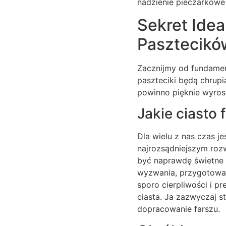
nadzienie pieczarkowe 
Sekret Ide
Pasztecikó
Zacznijmy od fundamen
paszteciki będą chrupi
powinno pięknie wyrosn
Jakie ciasto
Dla wielu z nas czas je
najrozsądniejszym rozw
być naprawdę świetne i
wyzwania, przygotowan
sporo cierpliwości i p
ciasta. Ja zazwyczaj 
dopracowanie farszu.