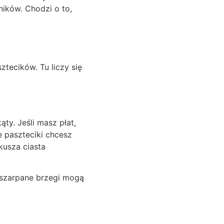
ników. Chodzi o to,
tecików. Tu liczy się
ty. Jeśli masz płat,
e paszteciki chcesz
kusza ciasta
oszarpane brzegi mogą