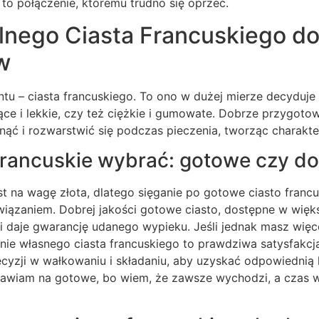
to połączenie, któremu trudno się oprzeć.
alnego Ciasta Francuskiego d
w
tu – ciasta francuskiego. To ono w dużej mierze decyduje
ące i lekkie, czy też ciężkie i gumowate. Dobrze przygoto
ąć i rozwarstwić się podczas pieczenia, tworząc charakter
 francuskie wybrać: gotowe czy 
st na wagę złota, dlatego sięganie po gotowe ciasto francu
iązaniem. Dobrej jakości gotowe ciasto, dostępne w więks
 daje gwarancję udanego wypieku. Jeśli jednak masz więcej
ie własnego ciasta francuskiego to prawdziwa satysfakc
recyzji w wałkowaniu i składaniu, aby uzyskać odpowiednią 
stawiam na gotowe, bo wiem, że zawsze wychodzi, a czas 