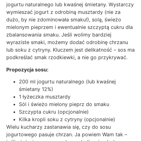
jogurtu naturalnego lub kwaśnej śmietany. Wystarczy
wymieszać jogurt z odrobiną musztardy (nie za
dużo, by nie zdominowała smaku!), solą, świeżo
mielonym pieprzem i ewentualnie szczyptą cukru dla
zbalansowania smaku. Jeśli wolimy bardziej
wyraziste smaki, możemy dodać odrobinę chrzanu
lub soku z cytryny. Kluczem jest delikatność – sos ma
podkreślać smak rzodkiewki, a nie go przykrywać.
Propozycja sosu:
200 ml jogurtu naturalnego (lub kwaśnej
śmietany 12%)
1 łyżeczka musztardy
Sól i świeżo mielony pieprz do smaku
Szczypta cukru (opcjonalnie)
Kilka kropli soku z cytryny (opcjonalnie)
Wielu kucharzy zastanawia się, czy do sosu
jogurtowego pasuje chrzan. Ja powiem Wam tak –