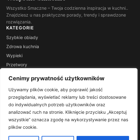
Wszystko Smaczne – Twoja codzienna inspiracja w kuchni..
Znajdziesz u nas praktyczne porady, trendy i sprawdzone
rozwiązania.
KATEGORIE
Szybkie obiady
Zdrowa kuchnia
Wypieki
Przetwory
Kuchnie świata
Cenimy prywatność użytkowników
Porady mistrza
Używamy plików cookie, aby poprawić jakość
INFORMACJE
przeglądania, wyświetlać reklamy lub treści dostosowane
Kontakt
do indywidualnych potrzeb użytkowników oraz
Mapa witryny
analizować ruch na stronie. Kliknięcie przycisku „Akceptuj
Polityka prywatności
wszystkie” oznacza zgodę na wykorzystywanie przez nas
plików cookie.
RSS