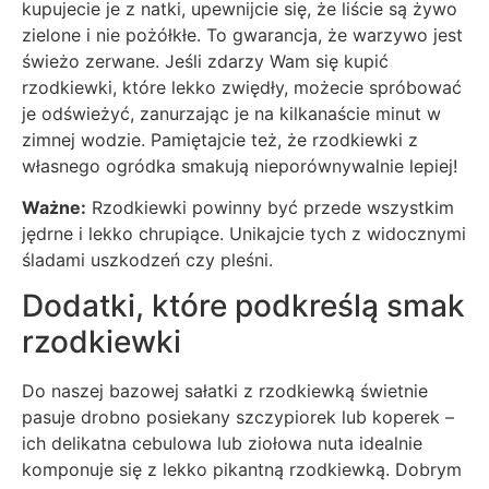
kupujecie je z natki, upewnijcie się, że liście są żywo
zielone i nie pożółkłe. To gwarancja, że warzywo jest
świeżo zerwane. Jeśli zdarzy Wam się kupić
rzodkiewki, które lekko zwiędły, możecie spróbować
je odświeżyć, zanurzając je na kilkanaście minut w
zimnej wodzie. Pamiętajcie też, że rzodkiewki z
własnego ogródka smakują nieporównywalnie lepiej!
Ważne:
Rzodkiewki powinny być przede wszystkim
jędrne i lekko chrupiące. Unikajcie tych z widocznymi
śladami uszkodzeń czy pleśni.
Dodatki, które podkreślą smak
rzodkiewki
Do naszej bazowej sałatki z rzodkiewką świetnie
pasuje drobno posiekany szczypiorek lub koperek –
ich delikatna cebulowa lub ziołowa nuta idealnie
komponuje się z lekko pikantną rzodkiewką. Dobrym