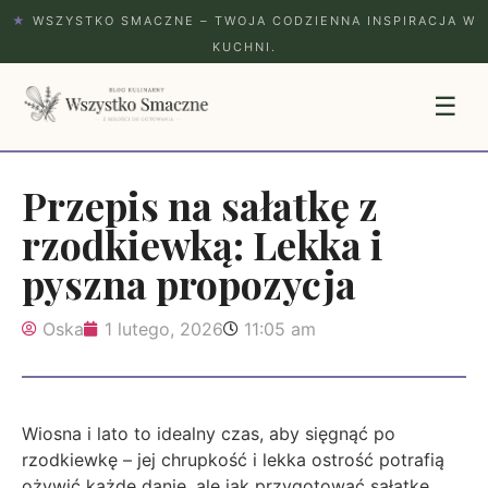
★
WSZYSTKO SMACZNE – TWOJA CODZIENNA INSPIRACJA W
KUCHNI.
☰
Przepis na sałatkę z
rzodkiewką: Lekka i
pyszna propozycja
Oska
1 lutego, 2026
11:05 am
Wiosna i lato to idealny czas, aby sięgnąć po
rzodkiewkę – jej chrupkość i lekka ostrość potrafią
ożywić każde danie, ale jak przygotować sałatkę,