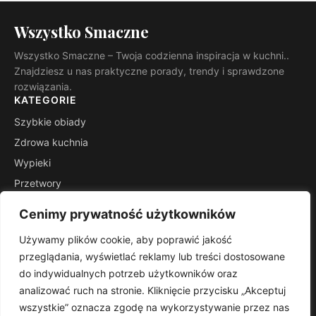
Wszystko Smaczne
Wszystko Smaczne – Twoja codzienna inspiracja w kuchni..
Znajdziesz u nas praktyczne porady, trendy i sprawdzone
rozwiązania.
KATEGORIE
Szybkie obiady
Zdrowa kuchnia
Wypieki
Przetwory
Kuchnie świata
Cenimy prywatność użytkowników
Porady mistrza
Używamy plików cookie, aby poprawić jakość
INFORMACJE
przeglądania, wyświetlać reklamy lub treści dostosowane
Kontakt
do indywidualnych potrzeb użytkowników oraz
Mapa witryny
analizować ruch na stronie. Kliknięcie przycisku „Akceptuj
Polityka prywatności
wszystkie” oznacza zgodę na wykorzystywanie przez nas