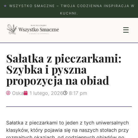
★
WSZYSTKO SMACZNE – TWOJA CODZIENNA INSPIRACJA W
KUCHNI.
☰
Sałatka z pieczarkami:
Szybka i pyszna
propozycja na obiad
Oska
1 lutego, 2026
8:17 pm
Sałatka z pieczarkami to jeden z tych uniwersalnych
klasyków, który pojawia się na naszych stołach przy
rozmaitych okazjach, od codziennych obiadów po