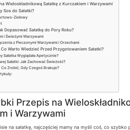
s na Wieloskładnikową Sałatkę z Kurczakiem i Warzywami
y Sos do Sałatki?
urtowo-Ziołowy
et
ak Dopasować Sałatkę do Pory Roku?
ami i Świeżymi Warzywami
ączenia z Pieczonymi Warzywami i Orzechami
 Co Warto Wiedzieć Przed Przygotowaniem Sałatki?
by Sałatka Wyglądała Apetycznie?
ej Sałatki: Jak Zachować Świeżość?
: Co Zrobić, Gdy Czegoś Brakuje?
tykuły:
ybki Przepis na Wieloskładnik
em i Warzywami
ie na sałatkę, najczęściej mamy na myśli coś, co szybko 