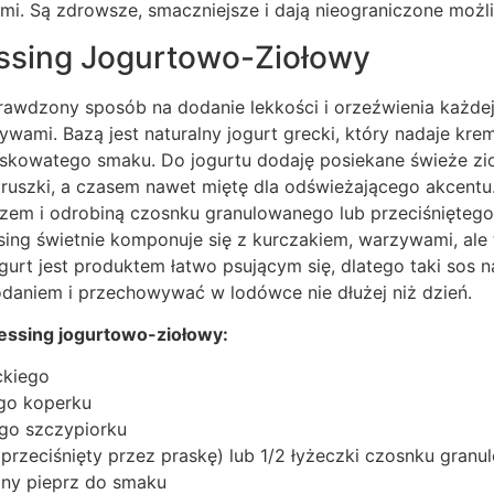
i. Są zdrowsze, smaczniejsze i dają nieograniczone możli
sing Jogurtowo-Ziołowy
rawdzony sposób na dodanie lekkości i orzeźwienia każdej 
wami. Bazą jest naturalny jogurt grecki, który nadaje krem
askowatego smaku. Do jogurtu dodaję posiekane świeże zio
truszki, a czasem nawet miętę dla odświeżającego akcentu
zem i odrobiną czosnku granulowanego lub przeciśniętego
ssing świetnie komponuje się z kurczakiem, warzywami, ale
ogurt jest produktem łatwo psującym się, dlatego taki sos 
daniem i przechowywać w lodówce nie dłużej niż dzień.
ressing jogurtowo-ziołowy:
ckiego
ego koperku
ego szczypiorku
przeciśnięty przez praskę) lub 1/2 łyżeczki czosnku gran
ony pieprz do smaku