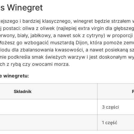
s Winegret
żejszego i bardziej klasycznego, winegret będzie strzałem 
 postaci: oliwa z oliwek (najlepiej extra virgin dla głębsz
erwony, biały, jabłkowy, a nawet sok z cytryny) w proporcji
z. Możesz go wzbogacić musztardą Dijon, która pomoże ze
miodu dla zbalansowania kwasowości, a nawet posiekaną s
alnie podkreśla smak świeżych warzyw i jest doskonałym w
ych z rybą czy owocami morza.
e winegretu:
Składnik
3 części
1 część