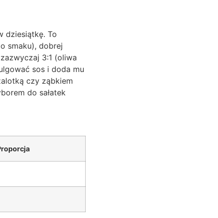
w dziesiątkę. To
ego smaku), dobrej
 zazwyczaj 3:1 (oliwa
mulgować sos i doda mu
zalotką czy ząbkiem
yborem do sałatek
Proporcja