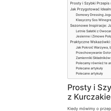
Prosty i Szybki Przepi
Jak Przygotować Idealn
Domowy Dressing Jog
Klasyczny Sos Winegr
Sezonowe Inspiracje: J
Letnie Sałatki z Owoc
Jesienne i Zimowe Poł
Praktyczne Wskazówki:
Jak Pokroić Warzywa, 
Przechowywanie Gotow
Zamienniki Składników
Polecamy również te ar
Polecane artykuły
Polecane artykuły
Prosty i Sz
z Kurczaki
Kiedy mówimy o przepis