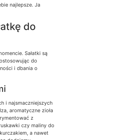
bie najlepsze. Ja
atkę do
momencie. Sałatki są
dostosowując do
ości i dbania o
mi
ch i najsmaczniejszych
za, aromatyczne zioła
perymentować z
ruskawki czy maliny do
m kurczakiem, a nawet