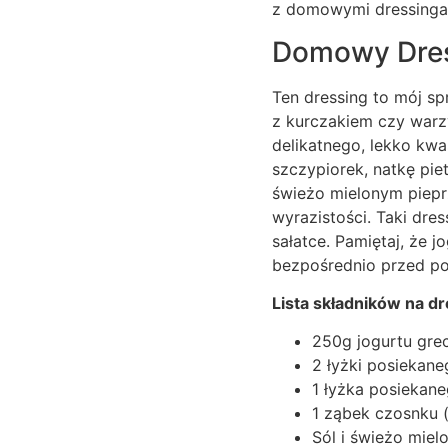
z domowymi dressingam
Domowy Dres
Ten dressing to mój sp
z kurczakiem czy warzy
delikatnego, lekko kw
szczypiorek, natkę pie
świeżo mielonym piepr
wyrazistości. Taki dre
sałatce. Pamiętaj, że j
bezpośrednio przed po
Lista składników na d
250g jogurtu gre
2 łyżki posiekan
1 łyżka posiekan
1 ząbek czosnku (
Sól i świeżo miel