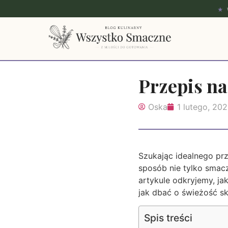
★
Przepis na
Oska
1 lutego, 20
Szukając idealnego prz
sposób nie tylko smacz
artykule odkryjemy, ja
jak dbać o świeżość sk
Spis treści