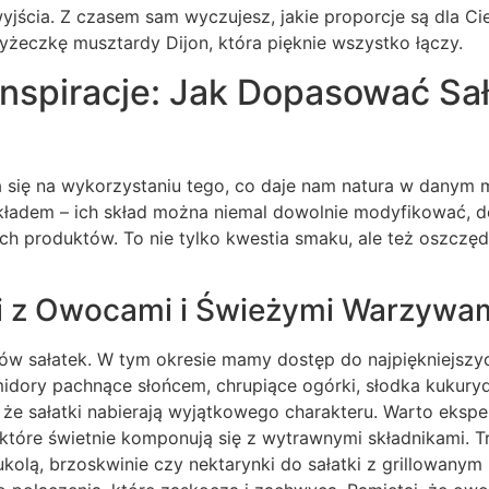
wyjścia. Z czasem sam wyczujesz, jakie proporcje są dla Cie
łyżeczkę musztardy Dijon, która pięknie wszystko łączy.
nspiracje: Jak Dopasować Sał
ra się na wykorzystaniu tego, co daje nam natura w danym 
ładem – ich skład można niemal dowolnie modyfikować, 
 produktów. To nie tylko kwestia smaku, ale też oszczędn
ki z Owocami i Świeżymi Warzywa
ików sałatek. W tym okresie mamy dostęp do najpiękniejszy
dory pachnące słońcem, chrupiące ogórki, słodka kukuryd
, że sałatki nabierają wyjątkowego charakteru. Warto eks
óre świetnie komponują się z wytrawnymi składnikami. T
rukolą, brzoskwinie czy nektarynki do sałatki z grillowany