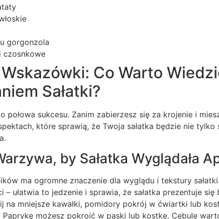
taty
włoskie
pu gorgonzola
i czosnkowe
 Wskazówki: Co Warto Wiedzi
niem Sałatki?
 połowa sukcesu. Zanim zabierzesz się za krojenie i mies
spektach, które sprawią, że Twoja sałatka będzie nie tylko
a.
Warzywa, by Sałatka Wyglądała A
ików ma ogromne znaczenie dla wyglądu i tekstury sałatki. 
 – ułatwia to jedzenie i sprawia, że sałatka prezentuje się 
wij na mniejsze kawałki, pomidory pokrój w ćwiartki lub kos
ę. Paprykę możesz pokroić w paski lub kostkę. Cebulę wart