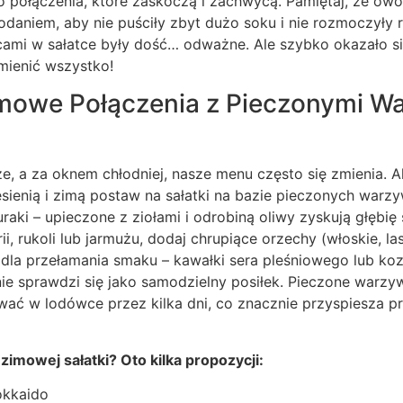
 to połączenia, które zaskoczą i zachwycą. Pamiętaj, że o
daniem, aby nie puściły zbyt dużo soku i nie rozmoczyły 
ami w sałatce były dość… odważne. Ale szybko okazało si
mienić wszystko!
imowe Połączenia z Pieczonymi W
sze, a za oknem chłodniej, nasze menu często się zmienia. A
esienią i zimą postaw na sałatki na bazie pieczonych warzy
raki – upieczone z ziołami i odrobiną oliwy zyskują głębię
rii, rukoli lub jarmużu, dodaj chrupiące orzechy (włoskie, l
a dla przełamania smaku – kawałki sera pleśniowego lub koz
lnie sprawdzi się jako samodzielny posiłek. Pieczone war
wać w lodówce przez kilka dni, co znacznie przyspiesza p
imowej sałatki? Oto kilka propozycji:
okkaido