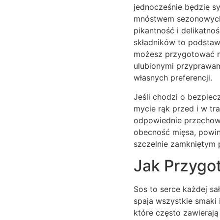
jednocześnie będzie sy
mnóstwem sezonowych 
pikantność i delikatno
składników to podstawa
możesz przygotować na
ulubionymi przyprawam
własnych preferencji.
Jeśli chodzi o bezpie
mycie rąk przed i w tr
odpowiednie przechowy
obecność mięsa, powi
szczelnie zamkniętym p
Jak Przygot
Sos to serce każdej sa
spaja wszystkie smaki 
które często zawieraj