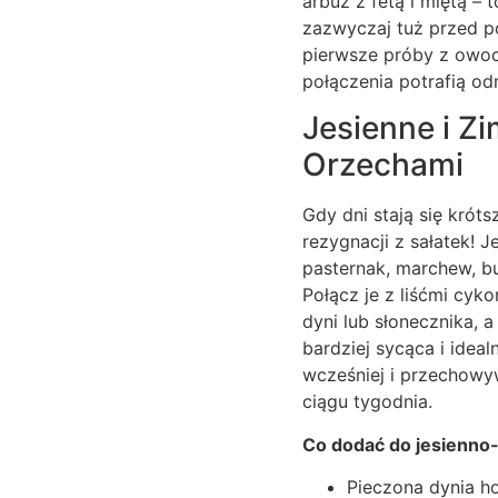
arbuz z fetą i miętą –
zazwyczaj tuż przed po
pierwsze próby z owoc
połączenia potrafią od
Jesienne i Z
Orzechami
Gdy dni stają się krót
rezygnacji z sałatek! J
pasternak, marchew, bu
Połącz je z liśćmi cyko
dyni lub słonecznika, 
bardziej sycąca i idea
wcześniej i przechowy
ciągu tygodnia.
Co dodać do jesienno-z
Pieczona dynia h