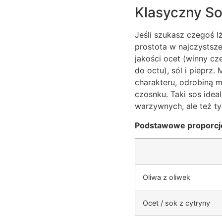
Klasyczny So
Jeśli szukasz czegoś l
prostota w najczystszej
jakości ocet (winny cz
do octu), sól i piepr
charakteru, odrobiną 
czosnku. Taki sos ide
warzywnych, ale też t
Podstawowe proporcj
Oliwa z oliwek
Ocet / sok z cytryny