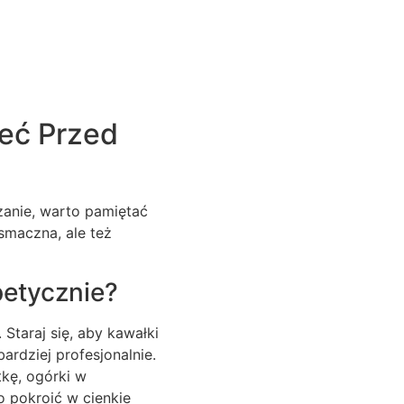
eć Przed
zanie, warto pamiętać
 smaczna, ale też
petycznie?
Staraj się, aby kawałki
bardziej profesjonalnie.
tkę, ogórki w
o pokroić w cienkie