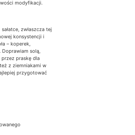
wości modyfikacji.
sałatce, zwłaszcza tej
owej konsystencji i
ła – koperek,
. Doprawiam solą,
 przez praskę dla
 też z ziemniakami w
najlepiej przygotować
ulowanego