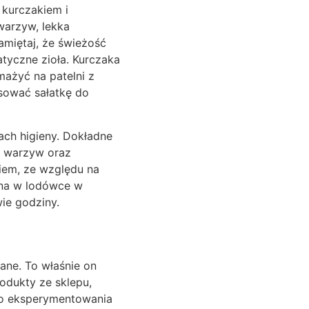
 kurczakiem i
arzyw, lekka
amiętaj, że świeżość
atyczne zioła. Kurczaka
ażyć na patelni z
sować sałatkę do
ch higieny. Dokładne
 i warzyw oraz
iem, ze względu na
ana w lodówce w
wie godziny.
ane. To właśnie on
odukty ze sklepu,
do eksperymentowania