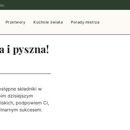
NI.
Przetwory
Kuchnie świata
Porady mistrza
a i pyszna!
ostępne składniki w
oim dzisiejszym
liskich, podpowiem Ci,
ulinarnym sukcesem.