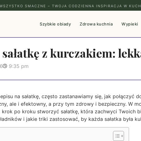
WSZYSTKO SMACZNE – TWOJA CODZIENNA INSPIRACJA W KUCH
Szybkie obiady
Zdrowa kuchnia
Wypieki
 sałatkę z kurczakiem: lekk
26
9:35 pm
episu na sałatkę, często zastanawiamy się, jak połączyć d
ny, ale i efektowny, a przy tym zdrowy i bezpieczny. W m
k krok po kroku stworzyć sałatkę, która zachwyci Twoich b
ładników i jakie triki zastosować, by każda sałatka była k