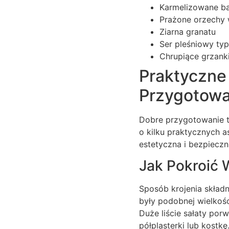
Karmelizowane ba
Prażone orzechy 
Ziarna granatu
Ser pleśniowy ty
Chrupiące grzank
Praktyczne
Przygotowa
Dobre przygotowanie to
o kilku praktycznych a
estetyczna i bezpieczn
Jak Pokroić 
Sposób krojenia składn
były podobnej wielkości
Duże liście sałaty por
półplasterki lub kostk