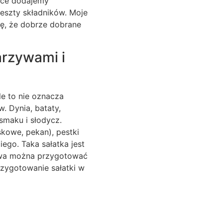
woce dodajemy
reszty składników. Moje
ę, że dobrze dobrane
arzywami i
le to nie oznacza
w. Dynia, bataty,
 smaku i słodycz.
askowe, pekan), pestki
iego. Taka sałatka jest
zywa można przygotować
rzygotowanie sałatki w