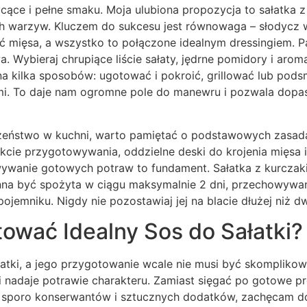
cące i pełne smaku. Moja ulubiona propozycja to sałatka z
warzyw. Kluczem do sukcesu jest równowaga – słodycz w
ść mięsa, a wszystko to połączone idealnym dressingiem. P
. Wybieraj chrupiące liście sałaty, jędrne pomidory i arom
 kilka sposobów: ugotować i pokroić, grillować lub podsm
i. To daje nam ogromne pole do manewru i pozwala dopa
czeństwo w kuchni, warto pamiętać o podstawowych zasada
akcie przygotowywania, oddzielne deski do krojenia mięsa
wanie gotowych potraw to fundament. Sałatka z kurczak
nna być spożyta w ciągu maksymalnie 2 dni, przechowyw
ojemniku. Nigdy nie pozostawiaj jej na blacie dłużej niż d
ować Idealny Sos do Sałatki?
łatki, a jego przygotowanie wcale nie musi być skomplikow
i nadaje potrawie charakteru. Zamiast sięgać po gotowe pr
ą sporo konserwantów i sztucznych dodatków, zachęcam 