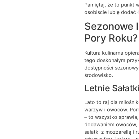
Pamiętaj, że to punkt 
osobiście lubię dodać 
Sezonowe I
Pory Roku?
Kultura kulinarna opie
tego doskonałym przyk
dostępności sezonowych
środowisko.
Letnie Sałat
Lato to raj dla miłośn
warzyw i owoców. Pomi
– to wszystko sprawia
dodawaniem owoców, kt
sałatki z mozzarellą i 