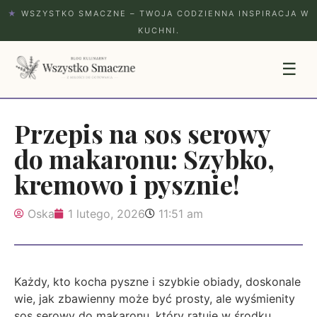
★
WSZYSTKO SMACZNE – TWOJA CODZIENNA INSPIRACJA W
KUCHNI.
☰
Przepis na sos serowy
do makaronu: Szybko,
kremowo i pysznie!
Oska
1 lutego, 2026
11:51 am
Każdy, kto kocha pyszne i szybkie obiady, doskonale
wie, jak zbawienny może być prosty, ale wyśmienity
sos serowy do makaronu, który ratuje w środku