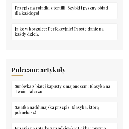
Przepis na roladki z tortilli: Szybki i pyszny obiad
dla każdego!
Jajko w koszulce: Perfekcyjnie! Proste danie na
każdy dzień.
Polecane artykuły
Surówka z białej kapusty z majonezem: Klasyka na
Twoim talerzu
Sałatka naddunajska przepis: Klasyka, którą
pokochasz!
Przepis na sałatkę z rzodkiewką: Lekka i pyszna