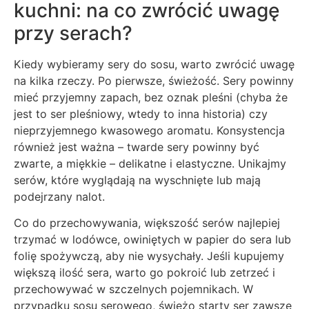
kuchni: na co zwrócić uwagę
przy serach?
Kiedy wybieramy sery do sosu, warto zwrócić uwagę
na kilka rzeczy. Po pierwsze, świeżość. Sery powinny
mieć przyjemny zapach, bez oznak pleśni (chyba że
jest to ser pleśniowy, wtedy to inna historia) czy
nieprzyjemnego kwasowego aromatu. Konsystencja
również jest ważna – twarde sery powinny być
zwarte, a miękkie – delikatne i elastyczne. Unikajmy
serów, które wyglądają na wyschnięte lub mają
podejrzany nalot.
Co do przechowywania, większość serów najlepiej
trzymać w lodówce, owiniętych w papier do sera lub
folię spożywczą, aby nie wysychały. Jeśli kupujemy
większą ilość sera, warto go pokroić lub zetrzeć i
przechowywać w szczelnych pojemnikach. W
przypadku sosu serowego, świeżo starty ser zawsze