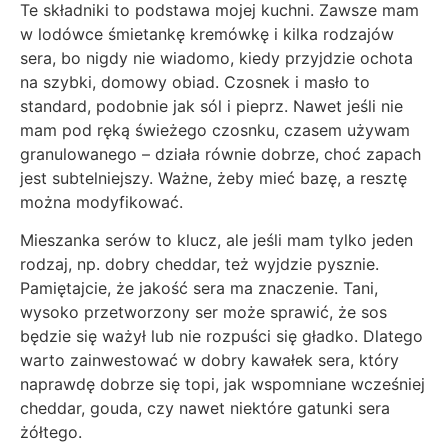
Te składniki to podstawa mojej kuchni. Zawsze mam
w lodówce śmietankę kremówkę i kilka rodzajów
sera, bo nigdy nie wiadomo, kiedy przyjdzie ochota
na szybki, domowy obiad. Czosnek i masło to
standard, podobnie jak sól i pieprz. Nawet jeśli nie
mam pod ręką świeżego czosnku, czasem używam
granulowanego – działa równie dobrze, choć zapach
jest subtelniejszy. Ważne, żeby mieć bazę, a resztę
można modyfikować.
Mieszanka serów to klucz, ale jeśli mam tylko jeden
rodzaj, np. dobry cheddar, też wyjdzie pysznie.
Pamiętajcie, że jakość sera ma znaczenie. Tani,
wysoko przetworzony ser może sprawić, że sos
będzie się ważył lub nie rozpuści się gładko. Dlatego
warto zainwestować w dobry kawałek sera, który
naprawdę dobrze się topi, jak wspomniane wcześniej
cheddar, gouda, czy nawet niektóre gatunki sera
żółtego.