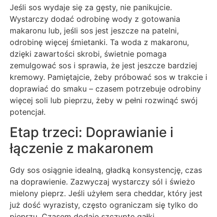
Jeśli sos wydaje się za gęsty, nie panikujcie.
Wystarczy dodać odrobinę wody z gotowania
makaronu lub, jeśli sos jest jeszcze na patelni,
odrobinę więcej śmietanki. Ta woda z makaronu,
dzięki zawartości skrobi, świetnie pomaga
zemulgować sos i sprawia, że jest jeszcze bardziej
kremowy. Pamiętajcie, żeby próbować sos w trakcie i
doprawiać do smaku – czasem potrzebuje odrobiny
więcej soli lub pieprzu, żeby w pełni rozwinąć swój
potencjał.
Etap trzeci: Doprawianie i
łączenie z makaronem
Gdy sos osiągnie idealną, gładką konsystencję, czas
na doprawienie. Zazwyczaj wystarczy sól i świeżo
mielony pieprz. Jeśli użyłem sera cheddar, który jest
już dość wyrazisty, często ograniczam się tylko do
pieprzu. Czasem dodaję szczyptę gałki