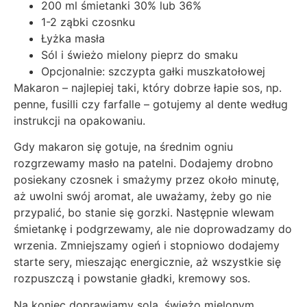
200 ml śmietanki 30% lub 36%
1-2 ząbki czosnku
Łyżka masła
Sól i świeżo mielony pieprz do smaku
Opcjonalnie: szczypta gałki muszkatołowej
Makaron – najlepiej taki, który dobrze łapie sos, np.
penne, fusilli czy farfalle – gotujemy al dente według
instrukcji na opakowaniu.
Gdy makaron się gotuje, na średnim ogniu
rozgrzewamy masło na patelni. Dodajemy drobno
posiekany czosnek i smażymy przez około minutę,
aż uwolni swój aromat, ale uważamy, żeby go nie
przypalić, bo stanie się gorzki. Następnie wlewam
śmietankę i podgrzewamy, ale nie doprowadzamy do
wrzenia. Zmniejszamy ogień i stopniowo dodajemy
starte sery, mieszając energicznie, aż wszystkie się
rozpuszczą i powstanie gładki, kremowy sos.
Na koniec doprawiamy solą, świeżo mielonym