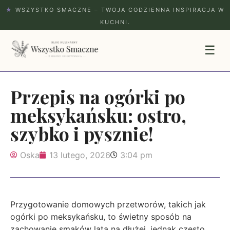
★
WSZYSTKO SMACZNE – TWOJA CODZIENNA INSPIRACJA W
KUCHNI.
☰
Przepis na ogórki po
meksykańsku: ostro,
szybko i pysznie!
Oska
13 lutego, 2026
3:04 pm
Przygotowanie domowych przetworów, takich jak
ogórki po meksykańsku, to świetny sposób na
zachowanie smaków lata na dłużej, jednak często