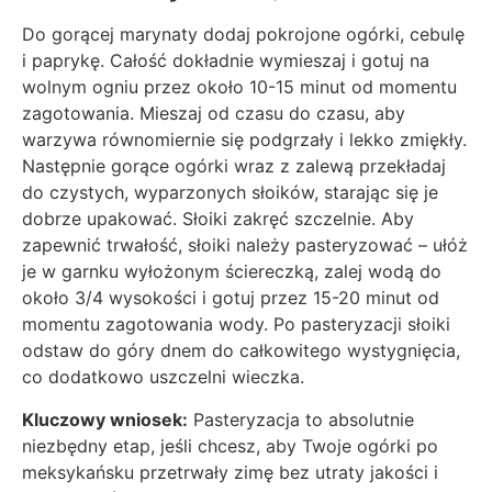
Do gorącej marynaty dodaj pokrojone ogórki, cebulę
i paprykę. Całość dokładnie wymieszaj i gotuj na
wolnym ogniu przez około 10-15 minut od momentu
zagotowania. Mieszaj od czasu do czasu, aby
warzywa równomiernie się podgrzały i lekko zmiękły.
Następnie gorące ogórki wraz z zalewą przekładaj
do czystych, wyparzonych słoików, starając się je
dobrze upakować. Słoiki zakręć szczelnie. Aby
zapewnić trwałość, słoiki należy pasteryzować – ułóż
je w garnku wyłożonym ściereczką, zalej wodą do
około 3/4 wysokości i gotuj przez 15-20 minut od
momentu zagotowania wody. Po pasteryzacji słoiki
odstaw do góry dnem do całkowitego wystygnięcia,
co dodatkowo uszczelni wieczka.
Kluczowy wniosek:
Pasteryzacja to absolutnie
niezbędny etap, jeśli chcesz, aby Twoje ogórki po
meksykańsku przetrwały zimę bez utraty jakości i