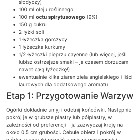
słodyczy)
100 ml oleju roślinnego
100 ml
octu spirytusowego
(9%)
150 g cukru
2 łyżki soli
1 łyżeczka gorczycy
1 łyżeczka kurkumy
1/2 łyżeczki pieprzu cayenne (lub więcej, jeśli
lubisz ostrzejsze smaki – ja czasem dorzucam
nawet całą łyżeczkę!)
ewentualnie kilka ziaren ziela angielskiego i liści
laurowych dla dodatkowego aromatu
Etap 1: Przygotowanie Warzyw
Ogórki dokładnie umyj i odetnij końcówki. Następnie
pokrój je w grubsze plastry lub półplastry, w
zależności od preferencji – ja zazwyczaj kroję na
około 0,5 cm grubości. Cebule obierz i pokrój w
piórka, a papryki oczyść z gniazd nasiennych i