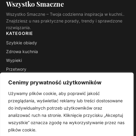
Wszystko Smaczne
Wszystko Smaczne – Twoja codzienna inspiracja w kuchni..
Znajdziesz u nas praktyczne porady, trendy i sprawdzone
rozwiązania.
KATEGORIE
Szybkie obiady
Zdrowa kuchnia
Wypieki
Przetwory
Kuchnie świata
Cenimy prywatność użytkowników
Porady mistrza
Używamy plików cookie, aby poprawić jakość
INFORMACJE
przeglądania, wyświetlać reklamy lub treści dostosowane
Kontakt
do indywidualnych potrzeb użytkowników oraz
Mapa witryny
analizować ruch na stronie. Kliknięcie przycisku „Akceptuj
Polityka prywatności
wszystkie” oznacza zgodę na wykorzystywanie przez nas
plików cookie.
RSS