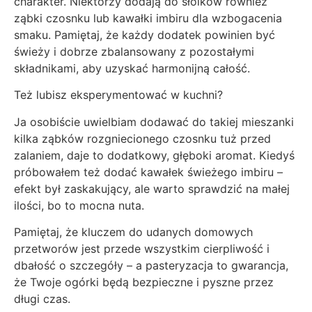
charakter. Niektórzy dodają do słoików również
ząbki czosnku lub kawałki imbiru dla wzbogacenia
smaku. Pamiętaj, że każdy dodatek powinien być
świeży i dobrze zbalansowany z pozostałymi
składnikami, aby uzyskać harmonijną całość.
Też lubisz eksperymentować w kuchni?
Ja osobiście uwielbiam dodawać do takiej mieszanki
kilka ząbków rozgniecionego czosnku tuż przed
zalaniem, daje to dodatkowy, głęboki aromat. Kiedyś
próbowałem też dodać kawałek świeżego imbiru –
efekt był zaskakujący, ale warto sprawdzić na małej
ilości, bo to mocna nuta.
Pamiętaj, że kluczem do udanych domowych
przetworów jest przede wszystkim cierpliwość i
dbałość o szczegóły – a pasteryzacja to gwarancja,
że Twoje ogórki będą bezpieczne i pyszne przez
długi czas.