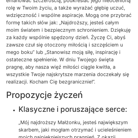
emanować szczerością, podkreślać jego nieocenioną
rolę w Twoim życiu, a także wyrażać głębię uczuć,
wdzięczność i wspólne aspiracje. Mogą one przybrać
formę takich słów jak: „Najdroższy, jesteś całym
moim światem i bezpiecznym schronieniem. Dziękuję
za każdy wspólnie spędzony dzień. Życzę Ci, abyś
zawsze czuł się otoczony miłością i szczęściem u
mego boku” lub „Stanowisz moją siłę, inspirację i
ostateczne spełnienie. W dniu Twojego święta
pragnę, aby nasza więź miłości ciągle kwitła, a
wszystkie Twoje najskrytsze marzenia doczekały się
realizacji. Kocham Cię bezgranicznie!”.
Propozycje życzeń
Klasyczne i poruszające serce:
„Mój najdroższy Małżonku, jesteś największym
skarbem, jaki mogłam otrzymać i ucieleśnieniem
moich najpiękniejszych pragnień. Z okazji