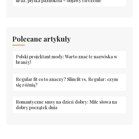
uraz, płytka paznokcia – objawy i leczenie
Polecane artykuły
Polski projektant mody: Warto znać te nazwiska w
branży!
Regular fit co to znaczy? Slim fit vs. Regular: czym
się różnią?
Romantyczne smsy na dzień dobry: Miłe słowa na
dobry początek dnia