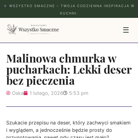
★
WSZYSTKO SMACZNE – TWOJA CODZIENNA INSPIRACJA W
KUCHNI.
☰
Malinowa chmurka w
pucharkach: Lekki deser
bez pieczenia
Oska
1 lutego, 2026
5:53 pm
Szukacie przepisu na deser, który zachwyci smakiem
i wyglądem, a jednocześnie będzie prosty do
przygotowania, nawet gdy czasu jest mało?