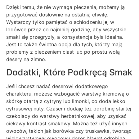
Dzięki temu, że nie wymaga pieczenia, możemy ją
przygotować dosłownie na ostatnią chwilę.
Wystarczy tylko pamiętać o schłodzeniu jej w
lodówce przez co najmniej godzinę, aby wszystkie
smaki się przegryzły, a konsystencja była idealna.
Jest to także świetna opcja dla tych, którzy mają
problemy z pieczeniem ciast lub po prostu wolą
desery na zimno.
Dodatki, Które Podkręcą Smak
Jeśli chcesz nadać deserowi dodatkowego
charakteru, możesz wzbogacić warstwę kremową o
skórkę otartą z cytryny lub limonki, co doda lekko
cytrusowej nuty. Czasem dodaję też odrobinę startej
czekolady do warstwy herbatnikowej, aby uzyskać
ciekawy kontrast smakowy. Można też użyć innych
owoców, takich jak borówka czy truskawka, tworząc
wielowarstwowy owocowy deser. Nawet odrobina