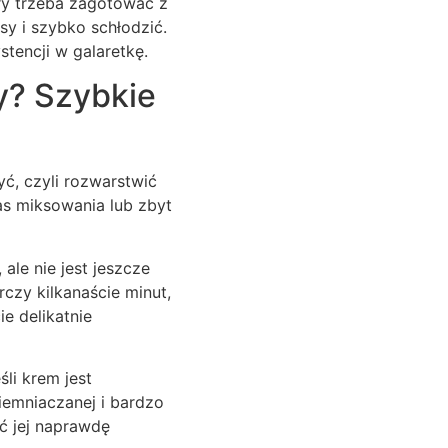
óry trzeba zagotować z
y i szybko schłodzić.
stencji w galaretkę.
y? Szybkie
ć, czyli rozwarstwić
as miksowania lub zbyt
ale nie jest jeszcze
czy kilkanaście minut,
ie delikatnie
li krem jest
iemniaczanej i bardzo
ć jej naprawdę