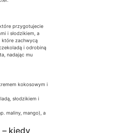
ter.
które przygotujecie
i i słodzikiem, a
, które zachwycą
zekoladą i odrobiną
ta, nadając mu
 kremem kokosowym i
dą, słodzikiem i
. maliny, mango), a
 – kiedy