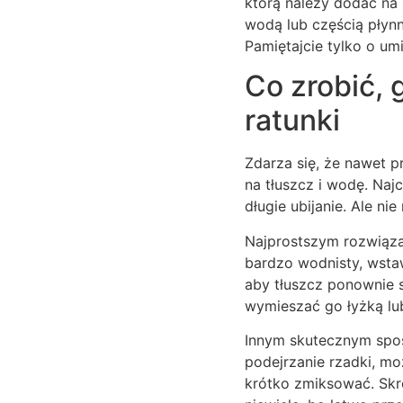
którą należy dodać na 
wodą lub częścią płyn
Pamiętajcie tylko o um
Co zrobić,
ratunki
Zdarza się, że nawet p
na tłuszcz i wodę. Na
długie ubijanie. Ale ni
Najprostszym rozwiązan
bardzo wodnisty, wsta
aby tłuszcz ponownie st
wymieszać go łyżką lu
Innym skutecznym sposo
podejrzanie rzadki, m
krótko zmiksować. Skr