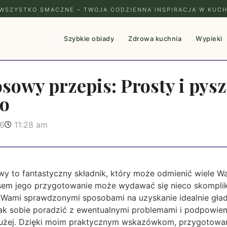
WSZYSTKO SMACZNE – TWOJA CODZIENNA INSPIRACJA W KUCH
Szybkie obiady
Zdrowa kuchnia
Wypieki
owy przepis: Prosty i pysz
go
26
11:28 am
to fantastyczny składnik, który może odmienić wiele W
asem jego przygotowanie może wydawać się nieco skompl
z Wami sprawdzonymi sposobami na uzyskanie idealnie gładki
 jak sobie poradzić z ewentualnymi problemami i podpowi
jdłużej. Dzięki moim praktycznym wskazówkom, przygotowa