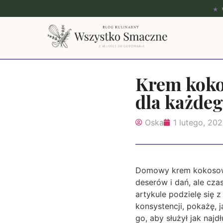
★
Krem kokos
dla każde
Oska
1 lutego, 20
Domowy krem kokosowy 
deserów i dań, ale cz
artykule podzielę się 
konsystencji, pokażę,
go, aby służył jak na