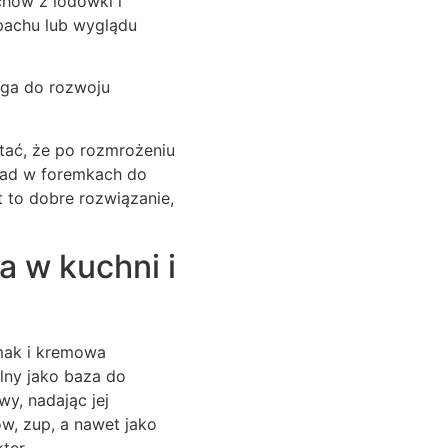
chów z lodówki i
pachu lub wyglądu
oga do rozwoju
tać, że po rozmrożeniu
kład w foremkach do
 to dobre rozwiązanie,
 w kuchni i
mak i kremowa
lny jako baza do
y, nadając jej
w, zup, a nawet jako