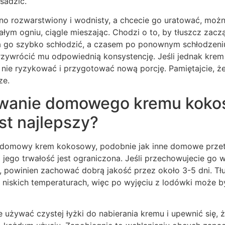
sadzić.
ocno rozwarstwiony i wodnisty, a chcecie go uratować, mo
ym ogniu, ciągle mieszając. Chodzi o to, by tłuszcz zaczął
a go szybko schłodzić, a czasem po ponownym schłodzeniu
zywrócić mu odpowiednią konsystencję. Jeśli jednak krem 
o nie ryzykować i przygotować nową porcję. Pamiętajcie, 
ze.
wanie domowego kremu koko
est najlepszy?
domowy krem kokosowy, podobnie jak inne domowe przetw
jego trwałość jest ograniczona. Jeśli przechowujecie go 
 powinien zachować dobrą jakość przez około 3-5 dni. T
w niskich temperaturach, więc po wyjęciu z lodówki może 
 używać czystej łyżki do nabierania kremu i upewnić się, ż