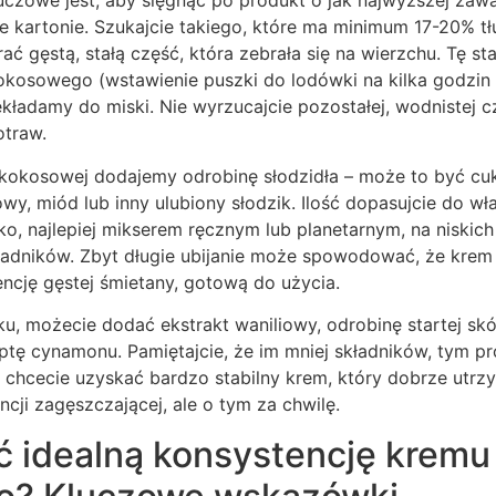
zowe jest, aby sięgnąć po produkt o jak najwyższej zawar
nie kartonie. Szukajcie takiego, które ma minimum 17-20% t
ć gęstą, stałą część, która zebrała się na wierzchu. Tę st
kosowego (wstawienie puszki do lodówki na kilka godzin l
ekładamy do miski. Nie wyrzucajcie pozostałej, wodnistej c
otraw.
kokosowej dodajemy odrobinę słodzidła – może to być cuki
wy, miód lub inny ulubiony słodzik. Ilość dopasujcie do wła
o, najlepiej mikserem ręcznym lub planetarnym, na niskich
ładników. Zbyt długie ubijanie może spowodować, że krem z
ncję gęstej śmietany, gotową do użycia.
 możecie dodać ekstrakt waniliowy, odrobinę startej skór
ptę cynamonu. Pamiętajcie, że im mniej składników, tym pr
li chcecie uzyskać bardzo stabilny krem, który dobrze utrz
cji zagęszczającej, ale o tym za chwilę.
ć idealną konsystencję kremu