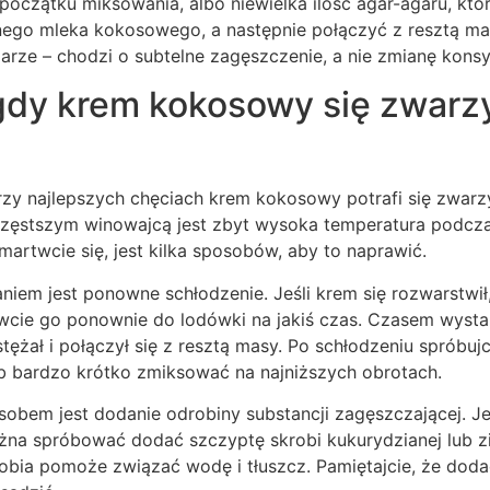
początku miksowania, albo niewielka ilość agar-agaru, kt
nego mleka kokosowego, a następnie połączyć z resztą mas
iarze – chodzi o subtelne zagęszczenie, a nie zmianę konsy
 gdy krem kokosowy się zwarz
rzy najlepszych chęciach krem kokosowy potrafi się zwarzy
jczęstszym winowajcą jest zbyt wysoka temperatura podcz
e martwcie się, jest kilka sposobów, aby to naprawić.
iem jest ponowne schłodzenie. Jeśli krem się rozwarstwił, 
wcie go ponownie do lodówki na jakiś czas. Czasem wystar
ężał i połączył się z resztą masy. Po schłodzeniu spróbujc
b bardzo krótko zmiksować na najniższych obrotach.
bem jest dodanie odrobiny substancji zagęszczającej. Jeś
ożna spróbować dodać szczyptę skrobi kukurydzianej lub z
obia pomoże związać wodę i tłuszcz. Pamiętajcie, że doda