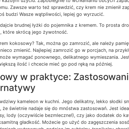
o każdym użyciu. Zapobiegnie to wchłanianiu obcych zapa
emu. Zawsze warto też sprawdzić, czy krem nie zmienił za
coś budzi Wasze wątpliwości, lepiej go wyrzucić.
dajcie brudnej łyżki do pojemnika z kremem. To prosta dr
, które skrócą jego żywotność.
em kokosowy? Tak, można go zamrozić, ale należy pamię
nieco zmienić. Najlepiej zamrozić go w porcjach, na przy
 może wymagać ponownego, delikatnego wymieszania. Jest
większą ilość i chcecie mieć go pod ręką na później.
owy w praktyce: Zastosowania
ernatywy
dziwy kameleon w kuchni. Jego delikatny, lekko słodki s
, że świetnie nadaje się do mnóstwa zastosowań. Jest idea
sy, lody (oczywiście bezmleczne!), czy jako dodatek do kaw
ksamitną gładkość. Możecie go użyć do zagęszczenia sosó