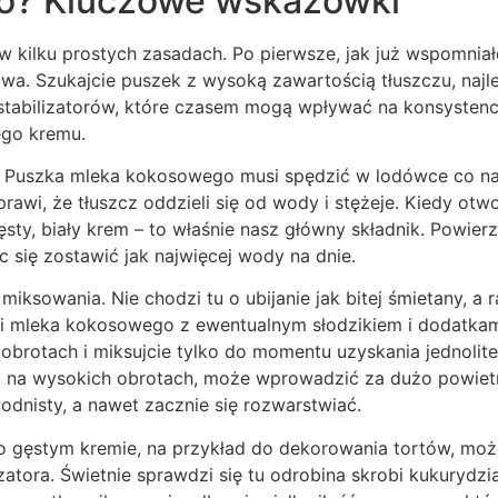
o? Kluczowe wskazówki
w kilku prostych zasadach. Po pierwsze, jak już wspomnia
a. Szukajcie puszek z wysoką zawartością tłuszczu, najl
stabilizatorów, które czasem mogą wpływać na konsystenc
nego kremu.
e. Puszka mleka kokosowego musi spędzić w lodówce co naj
sprawi, że tłuszcz oddzieli się od wody i stężeje. Kiedy otw
sty, biały krem – to właśnie nasz główny składnik. Powierzc
c się zostawić jak najwięcej wody na dnie.
 miksowania. Nie chodzi tu o ubijanie jak bitej śmietany, a r
ści mleka kokosowego z ewentualnym słodzikiem i dodatkam
h obrotach i miksujcie tylko do momentu uzyskania jednolite
 na wysokich obrotach, może wprowadzić za dużo powietr
 wodnisty, a nawet zacznie się rozwarstwiać.
zo gęstym kremie, na przykład do dekorowania tortów, mo
ilizatora. Świetnie sprawdzi się tu odrobina skrobi kukurydzi