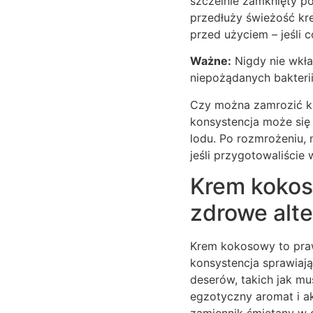
szczelnie zamknięty p
przedłuży świeżość kr
przed użyciem – jeśli 
Ważne:
Nigdy nie wkła
niepożądanych bakterii
Czy można zamrozić kr
konsystencja może się 
lodu. Po rozmrożeniu,
jeśli przygotowaliście 
Krem kokos
zdrowe alt
Krem kokosowy to praw
konsystencja sprawiają
deserów, takich jak mu
egzotyczny aromat i a