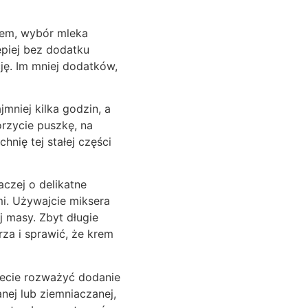
łem, wybór mleka
epiej bez dodatku
ję. Im mniej dodatków,
mniej kilka godzin, a
orzycie puszkę, na
hnię tej stałej części
aczej o delikatne
i. Używajcie miksera
j masy. Zbyt długie
za i sprawić, że krem
żecie rozważyć dodanie
anej lub ziemniaczanej,