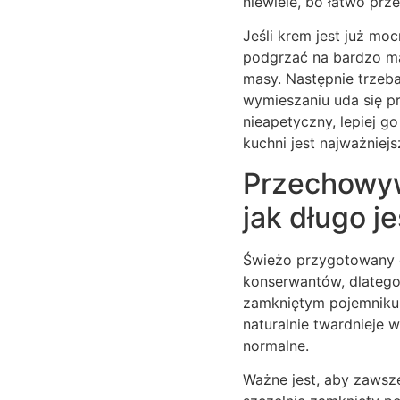
niewiele, bo łatwo prze
Jeśli krem jest już m
podgrzać na bardzo mał
masy. Następnie trzeb
wymieszaniu uda się pr
nieapetyczny, lepiej g
kuchni jest najważniejs
Przechowy
jak długo j
Świeżo przygotowany 
konserwantów, dlatego 
zamkniętym pojemniku,
naturalnie twardnieje 
normalne.
Ważne jest, aby zawsze