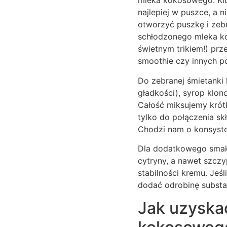
mleka kokosowego. Kluc
najlepiej w puszce, a 
otworzyć puszkę i zebra
schłodzonego mleka ko
świetnym trikiem!) prz
smoothie czy innych p
Do zebranej śmietanki 
gładkości), syrop klono
Całość miksujemy krótk
tylko do połączenia sk
Chodzi nam o konsyste
Dla dodatkowego smaku,
cytryny, a nawet szczy
stabilności kremu. Jeś
dodać odrobinę substan
Jak uzyska