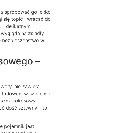
żna spróbować go lekko
 się topić i wracać do
 i delikatnym
wygląda na zsiadły i
że bezpieczeństwo w
sowego –
ory, nie zawiera
w lodówce, w szczelnie
łuszcz kokosowy
być dość sztywny – to
e pojemnik jest