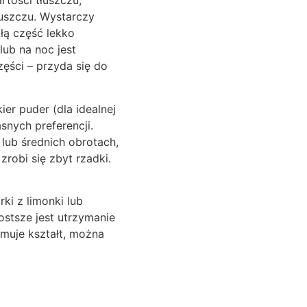
tości tłuszczu,
łuszczu. Wystarczy
ałą część lekko
ub na noc jest
zęści – przyda się do
er puder (dla idealnej
snych preferencji.
 lub średnich obrotach,
robi się zbyt rzadki.
ki z limonki lub
ostsze jest utrzymanie
ymuje kształt, można