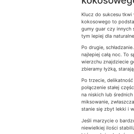
kokosoweg
Klucz do sukcesu tkwi 
kokosowego to podstaw
gumy guar czy innych 
tym lepiej dla natural
Po drugie, schładzani
najlepiej całą noc. To 
wierzchu znajdziecie gę
zbieramy łyżką, starają
Po trzecie, delikatność
połączenie stałej czę
na niskich lub średnic
miksowanie, zwłaszcza
stanie się zbyt lekki i
Jeśli marzycie o bard
niewielkiej ilości stab