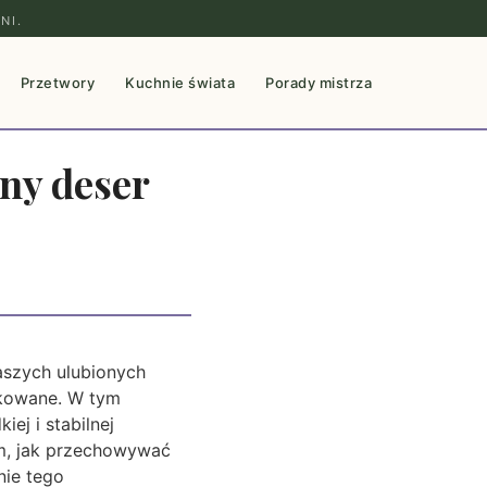
NI.
Przetwory
Kuchnie świata
Porady mistrza
ny deser
aszych ulubionych
ikowane. W tym
ej i stabilnej
em, jak przechowywać
nie tego