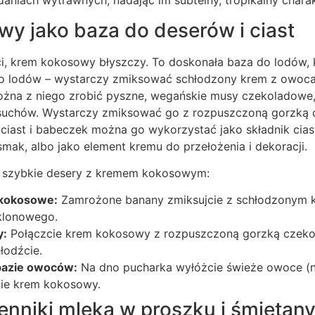
aniach wytrawnych, nadając im subtelny, tropikalny charak
y jako baza do deserów i ciast
ci, krem kokosowy błyszczy. To doskonała baza do lodów, 
o lodów – wystarczy zmiksować schłodzony krem z owocam
ożna z niego zrobić pyszne, wegańskie musy czekoladowe
suchów. Wystarczy zmiksować go z rozpuszczoną gorzką c
ciast i babeczek można go wykorzystać jako składnik cias
 smak, albo jako element kremu do przełożenia i dekoracji.
a szybkie desery z kremem kokosowym:
kokosowe:
Zamrożone banany zmiksujcie z schłodzonym
klonowego.
y:
Połączcie krem kokosowy z rozpuszczoną gorzką czekola
łodźcie.
bazie owoców:
Na dno pucharka wyłóżcie świeże owoce (np
cie krem kokosowy.
nniki mleka w proszku i śmietany