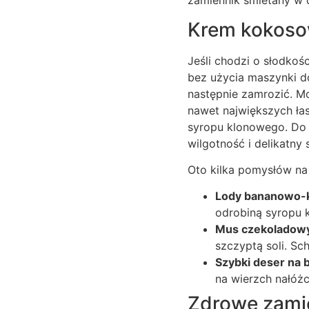
zamiennik śmietany w d
Krem kokosow
Jeśli chodzi o słodkoś
bez użycia maszynki d
następnie zamrozić. M
nawet największych ła
syropu klonowego. Do 
wilgotność i delikatny
Oto kilka pomysłów n
Lody bananowo-
odrobiną syropu 
Mus czekoladow
szczyptą soli. Sch
Szybki deser na 
na wierzch nałóż
Zdrowe zamie