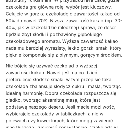
czekolada gra główną rolę, wybór jest kluczowy.
Celujcie w gorzką czekoladę o zawartości kakao od
50% do nawet 70%. Niższa zawartość kakao (np. 30-
40%, jak w czekoladzie mlecznej) sprawi, że deser
będzie zbyt słodki i pozbawiony głębokiego
czekoladowego aromatu. Wyższa zawartość kakao
nada mu bardziej wyrazisty, lekko gorzki smak, który
pięknie komponuje się z płynnym, gorącym środkiem.
Nie bójcie się używać czekolad o wyższej
zawartości kakao. Nawet jeśli na co dzień
preferujecie słodsze smaki, w tym przepisie taka
czekolada zbalansuje słodycz cukru i masła, tworząc
idealną harmonię. Dobra czekolada rozpuszcza się
gładko, tworząc aksamitną masę, która jest
podstawą naszego deseru. Jeśli macie możliwość,
wybierajcie czekolady w tabliczkach, a nie w
polewach czy kuwerturach, które mogą zawierać
inne tłuszcze i zmieniać konsystencję. Czekolada w