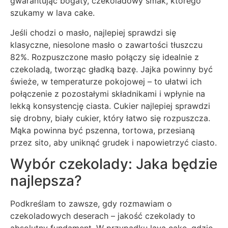
gwarantując bogaty, czekoladowy smak, którego
szukamy w lava cake.
Jeśli chodzi o masło, najlepiej sprawdzi się
klasyczne, niesolone masło o zawartości tłuszczu
82%. Rozpuszczone masło połączy się idealnie z
czekoladą, tworząc gładką bazę. Jajka powinny być
świeże, w temperaturze pokojowej – to ułatwi ich
połączenie z pozostałymi składnikami i wpłynie na
lekką konsystencję ciasta. Cukier najlepiej sprawdzi
się drobny, biały cukier, który łatwo się rozpuszcza.
Mąka powinna być pszenna, tortowa, przesianą
przez sito, aby uniknąć grudek i napowietrzyć ciasto.
Wybór czekolady: Jaka będzie
najlepsza?
Podkreślam to zawsze, gdy rozmawiam o
czekoladowych deserach – jakość czekolady to
absolutny fundament. W przypadku lava cake, gdzie