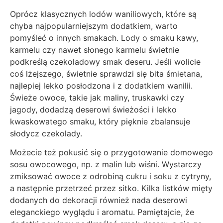
Oprócz klasycznych lodów waniliowych, które są
chyba najpopularniejszym dodatkiem, warto
pomyśleć o innych smakach. Lody o smaku kawy,
karmelu czy nawet słonego karmelu świetnie
podkreślą czekoladowy smak deseru. Jeśli wolicie
coś lżejszego, świetnie sprawdzi się bita śmietana,
najlepiej lekko posłodzona i z dodatkiem wanilii.
Świeże owoce, takie jak maliny, truskawki czy
jagody, dodadzą deserowi świeżości i lekko
kwaskowatego smaku, który pięknie zbalansuje
słodycz czekolady.
Możecie też pokusić się o przygotowanie domowego
sosu owocowego, np. z malin lub wiśni. Wystarczy
zmiksować owoce z odrobiną cukru i soku z cytryny,
a następnie przetrzeć przez sitko. Kilka listków mięty
dodanych do dekoracji również nada deserowi
eleganckiego wyglądu i aromatu. Pamiętajcie, że