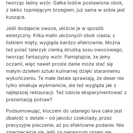
tworząc ładny wzór. Gałka lodów postawiona obok,
z lekko topniejącym brzegiem, już sama w sobie jest
kusząca.
Jeśli dodajecie owoce, ułóżcie je w sposób
estetyczny. Kilka malin ułożonych obok ciasta, z
listkiem mięty, wygląda bardzo efektownie. Można
też polać talerzyk cienką strużką sosu owocowego,
tworząc fantazyjny wzór. Pamiętajcie, że jemy
oczami, więc nawet proste danie może stać się
małym dziełem sztuki kulinarnej dzięki starannemu
wykończeniu. Te małe detale sprawiają, że deser nie
tylko smakuje wyśmienicie, ale też wygląda jak z
najlepszej restauracji. Też lubicie eksperymentować z
prezentacją potraw?
Podsumowując, kluczem do udanego lava cake jest
dbałość o detale – od jakości czekolady, przez
precyzyjne pieczenie, aż po efektowne podanie. Nie
zniechęcajcie się, jeśli za pierwszym razem nie