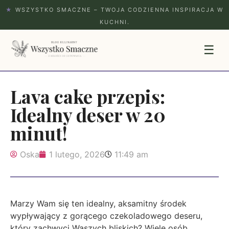
★
WSZYSTKO SMACZNE – TWOJA CODZIENNA INSPIRACJA W
KUCHNI.
☰
Lava cake przepis:
Idealny deser w 20
minut!
Oska
1 lutego, 2026
11:49 am
Marzy Wam się ten idealny, aksamitny środek
wypływający z gorącego czekoladowego deseru,
który zachwyci Waszych bliskich? Wiele osób