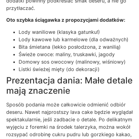
dodatki powinny podkreślać smak deseru, a nie go
przytłaczać.
Oto szybka ściągawka z propozycjami dodatków:
Lody waniliowe (klasyka gatunku!)
Lody kawowe lub karmelowe (dla odważnych)
Bita śmietana (lekko posłodzona, z wanilią)
Świeże owoce: maliny, truskawki, jagody
Domowy sos owocowy (malinowy, wiśniowy)
Listki świeżej mięty (do dekoracji)
Prezentacja dania: Małe detale
mają znaczenie
Sposób podania może całkowicie odmienić odbiór
deseru. Nawet najprostszy lava cake będzie wyglądał
spektakularnie, jeśli zadbacie o detale. Po delikatnym
wyjęciu z foremki na środek talerzyka, można wokół
rozsypać odrobinę cukru pudru lub gorzkiego kakao,