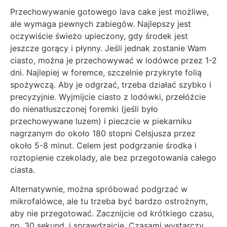
Przechowywanie gotowego lava cake jest możliwe,
ale wymaga pewnych zabiegów. Najlepszy jest
oczywiście świeżo upieczony, gdy środek jest
jeszcze gorący i płynny. Jeśli jednak zostanie Wam
ciasto, można je przechowywać w lodówce przez 1-2
dni. Najlepiej w foremce, szczelnie przykryte folią
spożywczą. Aby je odgrzać, trzeba działać szybko i
precyzyjnie. Wyjmijcie ciasto z lodówki, przełóżcie
do nienatłuszczonej foremki (jeśli było
przechowywane luzem) i pieczcie w piekarniku
nagrzanym do około 180 stopni Celsjusza przez
około 5-8 minut. Celem jest podgrzanie środka i
roztopienie czekolady, ale bez przegotowania całego
ciasta.
Alternatywnie, można spróbować podgrzać w
mikrofalówce, ale tu trzeba być bardzo ostrożnym,
aby nie przegotować. Zacznijcie od krótkiego czasu,
np. 30 sekund, i sprawdzajcie. Czasami wystarczy