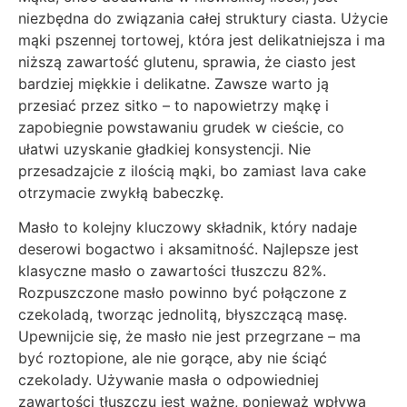
niezbędna do związania całej struktury ciasta. Użycie
mąki pszennej tortowej, która jest delikatniejsza i ma
niższą zawartość glutenu, sprawia, że ciasto jest
bardziej miękkie i delikatne. Zawsze warto ją
przesiać przez sitko – to napowietrzy mąkę i
zapobiegnie powstawaniu grudek w cieście, co
ułatwi uzyskanie gładkiej konsystencji. Nie
przesadzajcie z ilością mąki, bo zamiast lava cake
otrzymacie zwykłą babeczkę.
Masło to kolejny kluczowy składnik, który nadaje
deserowi bogactwo i aksamitność. Najlepsze jest
klasyczne masło o zawartości tłuszczu 82%.
Rozpuszczone masło powinno być połączone z
czekoladą, tworząc jednolitą, błyszczącą masę.
Upewnijcie się, że masło nie jest przegrzane – ma
być roztopione, ale nie gorące, aby nie ściąć
czekolady. Używanie masła o odpowiedniej
zawartości tłuszczu jest ważne, ponieważ wpływa