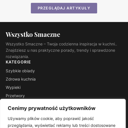
PRZEGLĄDAJ ARTYKUŁY
Wszystko Smaczne
Wszystko Smaczne – Twoja codzienna inspiracja w kuchni..
Znajdziesz u nas praktyczne porady, trendy i sprawdzone
rozwiązania.
KATEGORIE
Szybkie obiady
Zdrowa kuchnia
Wypieki
Przetwory
Kuchnie świata
Cenimy prywatność użytkowników
Porady mistrza
Używamy plików cookie, aby poprawić jakość
INFORMACJE
przeglądania, wyświetlać reklamy lub treści dostosowane