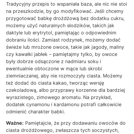
Tradycyjny przepis to wspaniała baza, ale nic nie stoi
na przeszkodzie, by go modyfikować. Jeśli chcemy
przygotować babkę drożdżową bez dodatku cukru,
możemy użyć naturalnych słodzików, takich jak
daktyle lub erytrytol, pamiętając o odpowiednim
dobraniu ilości. Zamiast rodzynek, możemy dodać
świeże lub mrożone owoce, takie jak jagody, maliny
czy kawałki jabłek – pamiętajmy tylko, by owoce
były dobrze odsączone z nadmiaru soku i
ewentualnie obtoczone w mące lub skrobi
ziemniaczanej, aby nie rozmoczyły ciasta. Możemy
też dodać do ciasta kakao, tworząc wersję
czekoladową, albo przyprawy korzenne dla bardziej
wyrazistego, zimowego aromatu. Na przykład,
dodatek cynamonu i kardamonu potrafi całkowicie
odmienić charakter babki.
Ważne:
Pamiętajcie, że przy dodawaniu owoców do
ciasta drożdżowego, zwłaszcza tych soczystych,