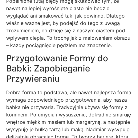
Popełnione tutaj błędy mogą skutkować tym, że
nawet najlepiej wyrośnięte ciasto nie będzie
wyglądać ani smakować tak, jak powinno. Dlatego
właśnie ważne jest, by podejść do tego z uwagą i
zrozumieniem, co dzieje się z naszym ciastem pod
wpływem ciepła. To trochę jak z malowaniem obrazu
– każdy pociągnięcie pędzlem ma znaczenie.
Przygotowanie Formy do
Babki: Zapobieganie
Przywieraniu
Dobra forma to podstawa, ale nawet najlepsza forma
wymaga odpowiedniego przygotowania, aby nasza
babka nie przywarła. Tradycyjnie używa się formy z
kominem. Po umyciu i wysuszeniu, dokładnie smaruję
wnętrze miękkim masłem lub margaryną, a następnie
wysypuję je bułką tartą lub mąką. Nadmiar wysypuję,
delikatnie obracając formę. To tworzy barierę, która