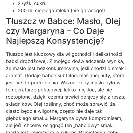
2 łyżki cukru
200 ml ciepłego mleka (nie gorącego!)
Tłuszcz w Babce: Masło, Olej
czy Margaryna – Co Daje
Najlepszą Konsystencję?
Tłuszcz jest kluczowy dla wilgotności i delikatności
babki drożdżowej. Z mojego doświadczenia wynika,
że masło jest bezkonkurencyjne, jeśli chodzi o smak i
aromat. Dodaje babce subtelnej maślanej nuty, która
jest nie do podrobienia. Ważne, żeby masło było w
temperaturze pokojowej, lekko miękkie, ale nie
roztopione, dzięki czemu łatwiej połączy się z resztą
składników. Olej roślinny, choć może sprawić, że
ciasto będzie wilgotne, często nie daje tak
głębokiego smaku. Margaryna bywa kompromisem,
ale jeśli chcemy osiągnąć ten „babciowy” smak,
masło jest inwestycją w sukces. Pamiętajmy, żeby