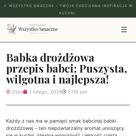
★
WSZYSTKO SMACZNE – TWOJA CODZIENNA INSPIRACJA W
KUCHNI.
☰
Babka drożdżowa
przepis babci: Puszysta,
wilgotna i najlepsza!
Oska
1 lutego, 2026
5:09 pm
Każdy z nas ma w pamięci smak babcinej babki
drożdżowej – ten niepowtarzalny aromat unoszący
się w kuchni, idealna wilgotność i lekkość ciasta.