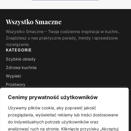
Wszystko Smaczne
Wszystko Smaczne – Twoja codzienna inspiracja w kuchni..
Znajdziesz u nas praktyczne porady, trendy i sprawdzone
rozwiązania.
KATEGORIE
Szybkie obiady
Zdrowa kuchnia
Wypieki
Przetwory
Kuchnie świata
Cenimy prywatność użytkowników
Porady mistrza
Używamy plików cookie, aby poprawić jakość
INFORMACJE
przeglądania, wyświetlać reklamy lub treści dostosowane
Kontakt
do indywidualnych potrzeb użytkowników oraz
Mapa witryny
analizować ruch na stronie. Kliknięcie przycisku „Akceptuj