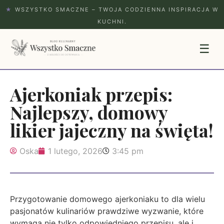
★
WSZYSTKO SMACZNE – TWOJA CODZIENNA INSPIRACJA W
KUCHNI.
☰
Ajerkoniak przepis:
Najlepszy, domowy
likier jajeczny na święta!
Oska
1 lutego, 2026
3:45 pm
Przygotowanie domowego ajerkoniaku to dla wielu
pasjonatów kulinariów prawdziwe wyzwanie, które
wymaga nie tylko odpowiedniego przepisu, ale i