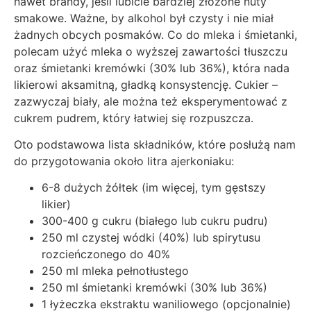
nawet brandy, jeśli lubicie bardziej złożone nuty
smakowe. Ważne, by alkohol był czysty i nie miał
żadnych obcych posmaków. Co do mleka i śmietanki,
polecam użyć mleka o wyższej zawartości tłuszczu
oraz śmietanki kremówki (30% lub 36%), która nada
likierowi aksamitną, gładką konsystencję. Cukier –
zazwyczaj biały, ale można też eksperymentować z
cukrem pudrem, który łatwiej się rozpuszcza.
Oto podstawowa lista składników, które posłużą nam
do przygotowania około litra ajerkoniaku:
6-8 dużych żółtek (im więcej, tym gęstszy
likier)
300-400 g cukru (białego lub cukru pudru)
250 ml czystej wódki (40%) lub spirytusu
rozcieńczonego do 40%
250 ml mleka pełnotłustego
250 ml śmietanki kremówki (30% lub 36%)
1 łyżeczka ekstraktu waniliowego (opcjonalnie)