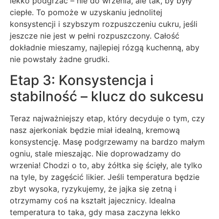
lekko podgrzać – nie do wrzenia, ale tak, by były
ciepłe. To pomoże w uzyskaniu jednolitej
konsystencji i szybszym rozpuszczeniu cukru, jeśli
jeszcze nie jest w pełni rozpuszczony. Całość
dokładnie mieszamy, najlepiej rózgą kuchenną, aby
nie powstały żadne grudki.
Etap 3: Konsystencja i
stabilność – klucz do sukcesu
Teraz najważniejszy etap, który decyduje o tym, czy
nasz ajerkoniak będzie miał idealną, kremową
konsystencję. Masę podgrzewamy na bardzo małym
ogniu, stale mieszając. Nie doprowadzamy do
wrzenia! Chodzi o to, aby żółtka się ścięły, ale tylko
na tyle, by zagęścić likier. Jeśli temperatura będzie
zbyt wysoka, ryzykujemy, że jajka się zetną i
otrzymamy coś na kształt jajecznicy. Idealna
temperatura to taka, gdy masa zaczyna lekko