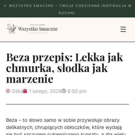
★
WSZYSTKO SMACZNE – TWOJA CODZIENNA INSPIRACJA W
KUCHNI.
☰
Beza przepis: Lekka jak
chmurka, słodka jak
marzenie
Oska
1 lutego, 2026
8:50 pm
Beza – to słowo samo w sobie przywołuje obrazy
delikatnych, chrupiących obłoczków, które wydają
się być szczytem cukierniczego kunsztu, a dla wielu