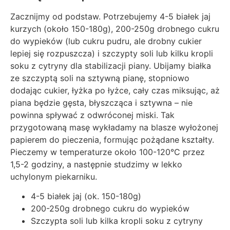
Zacznijmy od podstaw. Potrzebujemy 4-5 białek jaj
kurzych (około 150-180g), 200-250g drobnego cukru
do wypieków (lub cukru pudru, ale drobny cukier
lepiej się rozpuszcza) i szczypty soli lub kilku kropli
soku z cytryny dla stabilizacji piany. Ubijamy białka
ze szczyptą soli na sztywną pianę, stopniowo
dodając cukier, łyżka po łyżce, cały czas miksując, aż
piana będzie gęsta, błyszcząca i sztywna – nie
powinna spływać z odwróconej miski. Tak
przygotowaną masę wykładamy na blasze wyłożonej
papierem do pieczenia, formując pożądane kształty.
Pieczemy w temperaturze około 100-120°C przez
1,5-2 godziny, a następnie studzimy w lekko
uchylonym piekarniku.
4-5 białek jaj (ok. 150-180g)
200-250g drobnego cukru do wypieków
Szczypta soli lub kilka kropli soku z cytryny