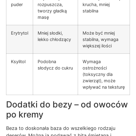
puder
rozpuszcza,
krucha, mniej
tworzy gładką
stabilna
masę
Erytrytol
Mniej słodki,
Może być mniej
lekko chłodzący
stabilna, wymaga
większej ilości
Ksylitol
Podobna
Wymaga
słodycz do cukru
ostrożności
(toksyczny dla
zwierząt), może
wpływać na teksturę
Dodatki do bezy – od owoców
po kremy
Beza to doskonała baza do wszelkiego rodzaju
deserów. Można ją podawać z bitą śmietaną i