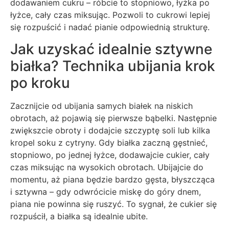
dodawaniem cukru – róbcie to stopniowo, łyżka po
łyżce, cały czas miksując. Pozwoli to cukrowi lepiej
się rozpuścić i nadać pianie odpowiednią strukturę.
Jak uzyskać idealnie sztywne
białka? Technika ubijania krok
po kroku
Zacznijcie od ubijania samych białek na niskich
obrotach, aż pojawią się pierwsze bąbelki. Następnie
zwiększcie obroty i dodajcie szczyptę soli lub kilka
kropel soku z cytryny. Gdy białka zaczną gęstnieć,
stopniowo, po jednej łyżce, dodawajcie cukier, cały
czas miksując na wysokich obrotach. Ubijajcie do
momentu, aż piana będzie bardzo gęsta, błyszcząca
i sztywna – gdy odwrócicie miskę do góry dnem,
piana nie powinna się ruszyć. To sygnał, że cukier się
rozpuścił, a białka są idealnie ubite.