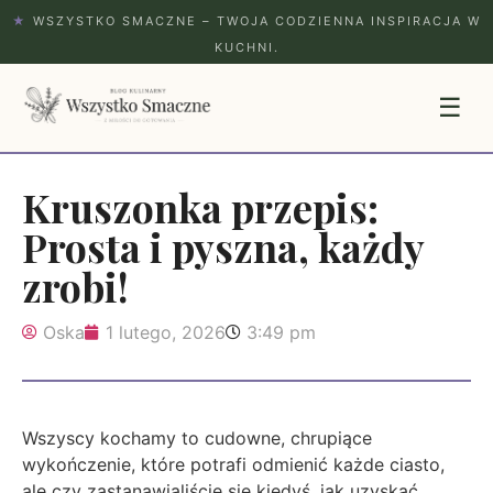
★
WSZYSTKO SMACZNE – TWOJA CODZIENNA INSPIRACJA W
KUCHNI.
☰
Kruszonka przepis:
Prosta i pyszna, każdy
zrobi!
Oska
1 lutego, 2026
3:49 pm
Wszyscy kochamy to cudowne, chrupiące
wykończenie, które potrafi odmienić każde ciasto,
ale czy zastanawialiście się kiedyś, jak uzyskać