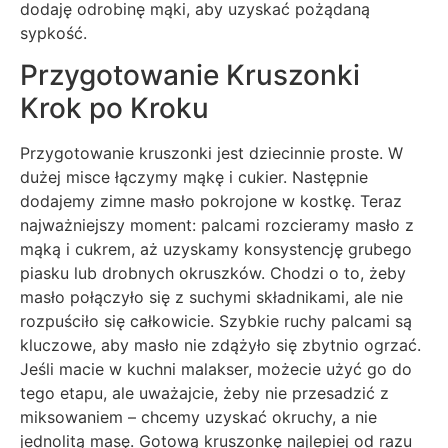
dodaję odrobinę mąki, aby uzyskać pożądaną
sypkość.
Przygotowanie Kruszonki
Krok po Kroku
Przygotowanie kruszonki jest dziecinnie proste. W
dużej misce łączymy mąkę i cukier. Następnie
dodajemy zimne masło pokrojone w kostkę. Teraz
najważniejszy moment: palcami rozcieramy masło z
mąką i cukrem, aż uzyskamy konsystencję grubego
piasku lub drobnych okruszków. Chodzi o to, żeby
masło połączyło się z suchymi składnikami, ale nie
rozpuściło się całkowicie. Szybkie ruchy palcami są
kluczowe, aby masło nie zdążyło się zbytnio ogrzać.
Jeśli macie w kuchni malakser, możecie użyć go do
tego etapu, ale uważajcie, żeby nie przesadzić z
miksowaniem – chcemy uzyskać okruchy, a nie
jednolitą masę. Gotową kruszonkę najlepiej od razu