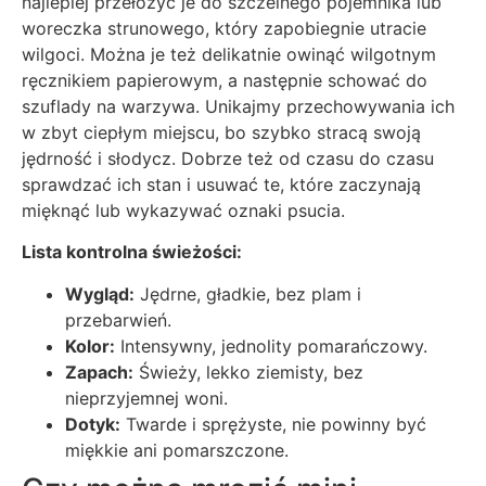
najlepiej przełożyć je do szczelnego pojemnika lub
woreczka strunowego, który zapobiegnie utracie
wilgoci. Można je też delikatnie owinąć wilgotnym
ręcznikiem papierowym, a następnie schować do
szuflady na warzywa. Unikajmy przechowywania ich
w zbyt ciepłym miejscu, bo szybko stracą swoją
jędrność i słodycz. Dobrze też od czasu do czasu
sprawdzać ich stan i usuwać te, które zaczynają
mięknąć lub wykazywać oznaki psucia.
Lista kontrolna świeżości:
Wygląd:
Jędrne, gładkie, bez plam i
przebarwień.
Kolor:
Intensywny, jednolity pomarańczowy.
Zapach:
Świeży, lekko ziemisty, bez
nieprzyjemnej woni.
Dotyk:
Twarde i sprężyste, nie powinny być
miękkie ani pomarszczone.