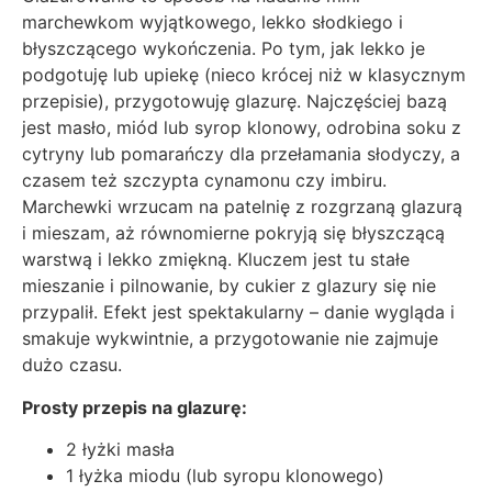
marchewkom wyjątkowego, lekko słodkiego i
błyszczącego wykończenia. Po tym, jak lekko je
podgotuję lub upiekę (nieco krócej niż w klasycznym
przepisie), przygotowuję glazurę. Najczęściej bazą
jest masło, miód lub syrop klonowy, odrobina soku z
cytryny lub pomarańczy dla przełamania słodyczy, a
czasem też szczypta cynamonu czy imbiru.
Marchewki wrzucam na patelnię z rozgrzaną glazurą
i mieszam, aż równomierne pokryją się błyszczącą
warstwą i lekko zmiękną. Kluczem jest tu stałe
mieszanie i pilnowanie, by cukier z glazury się nie
przypalił. Efekt jest spektakularny – danie wygląda i
smakuje wykwintnie, a przygotowanie nie zajmuje
dużo czasu.
Prosty przepis na glazurę:
2 łyżki masła
1 łyżka miodu (lub syropu klonowego)