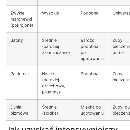
Zwykłe
Wysokie
Podobna
Uniwersa
marchewki
(pokrojone)
Bataty
Średnie
Bardzo
Zupy,
(bardziej
podobna
pieczeni
ziemniaczane)
po
puree
ugotowaniu
Pasternak
Niskie
Podobna
Zupy,
(bardziej
pieczeni
orzechowy,
pikantny)
Dynia
Średnie
Miękka po
Zupy, pu
piżmowa
(słodka)
ugotowaniu
pieczeni
Jak uzyskać intensywniejszy