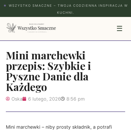
★
WSZYSTKO SMACZNE – TWOJA CODZIENNA INSPIRACJA W
KUCHNI.
☰
Mini marchewki
przepis: Szybkie i
Pyszne Danie dla
Każdego
Oska
6 lutego, 2026
8:56 pm
Mini marchewki – niby prosty składnik, a potrafi