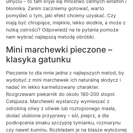
umyciu – to tam kryje się mnóstwo cennych witamin i
błonnika. Zanim zaczniemy gotować, warto
pomyśleć o tym, jaki efekt chcemy uzyskać. Czy
mają być chrupiące, miękkie, lekko słodkie, a może z
nutką ostrości? Odpowiedź na te pytania pomoże
nam wybrać najlepszą metodę obróbki.
Mini marchewki pieczone –
klasyka gatunku
Pieczenie to dla mnie jedna z najlepszych metod, by
wydobyć z mini marchewek ich naturalną słodycz i
nadać im lekko karmelizowany charakter.
Rozgrzewam piekarnik do około 180-200 stopni
Celsjusza. Marchewki wystarczy wymieszać z
odrobiną oliwy z oliwek lub roztopionego masła,
dodać ulubione przyprawy – sól, pieprz, a dla
podkręcenia smaku szczyptę tymianku, rozmarynu
czy nawet kuminu. Rozkładam je na blasze wyłożonej