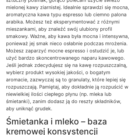
sztuczny posmak, gorąco polecam użycie świeżo
mielonej kawy ziarnistej. Idealnie sprawdzi się mocna,
aromatyczna kawa typu espresso lub ciemno palona
arabika. Możesz też eksperymentować z różnymi
mieszankami, aby znaleźć swój ulubiony profil
smakowy. Ważne, aby kawa była mocna i intensywna,
ponieważ jej smak nieco osłabnie podczas mrożenia.
Możesz zaparzyć mocne espresso i ostudzić je, lub
użyć bardzo skoncentrowanego naparu kawowego.
Jeśli jednak zdecydujesz się na kawę rozpuszczalną,
wybierz produkt wysokiej jakości, o bogatym
aromacie, zazwyczaj są to granulaty, które lepiej się
rozpuszczają. Pamiętaj, aby dokładnie ją rozpuścić w
niewielkiej ilości ciepłego płynu (np. mleka lub
śmietanki), zanim dodasz ją do reszty składników,
aby uniknąć grudek.
Śmietanka i mleko – baza
kremowej konsystencji