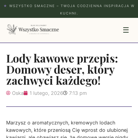
★
WSZYSTKO SMACZNE – TWOJA CODZIENNA INSPIRACJA W
KUCHNI.
☰
Lody kawowe przepis:
Domowy deser, który
zachwyci każdego!
Oska
1 lutego, 2026
7:13 pm
Marzysz o aromatycznych, kremowych lodach
kawowych, które przeniosą Cię wprost do ulubionej
kawiarni, ale obawiasz się, że domowe wersje nigdy