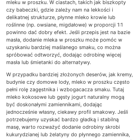
mleku w proszku. W ciastach, takich jak biszkopty
czy babeczki, gdzie zależy nam na lekkości i
delikatnej strukturze, płynne mleko krowie lub
roślinne (np. owsiane, migdałowe) w proporcji 1:1
powinno dać dobry efekt. Jeśli przepis jest na bazie
masła, dodanie mleka w proszku może pomóc w
uzyskaniu bardziej maślanego smaku, co można
spróbować odtworzyć, dodając odrobinę więcej
masła lub śmietanki do alternatywy.
W przypadku bardziej złożonych deserów, jak kremy,
budynie czy domowe lody, mleko w proszku często
pełni rolę zagęstnika i wzbogacacza smaku. Tutaj
mleko kokosowe lub gęsty jogurt naturalny mogą
być doskonałymi zamiennikami, dodając
jednocześnie własny, ciekawy profil smakowy. Jeśli
potrzebujemy uzyskać bardzo gładką i stabilną
masę, warto rozważyć dodanie odrobiny skrobi
kukurydzianej lub żelatyny do płynnego zamiennika,