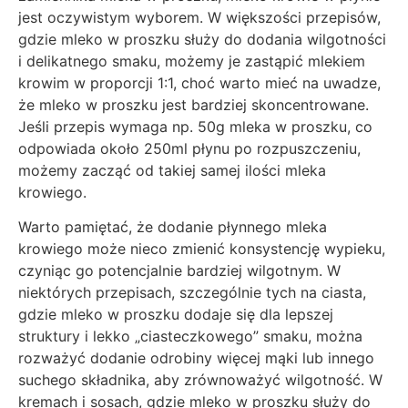
jest oczywistym wyborem. W większości przepisów,
gdzie mleko w proszku służy do dodania wilgotności
i delikatnego smaku, możemy je zastąpić mlekiem
krowim w proporcji 1:1, choć warto mieć na uwadze,
że mleko w proszku jest bardziej skoncentrowane.
Jeśli przepis wymaga np. 50g mleka w proszku, co
odpowiada około 250ml płynu po rozpuszczeniu,
możemy zacząć od takiej samej ilości mleka
krowiego.
Warto pamiętać, że dodanie płynnego mleka
krowiego może nieco zmienić konsystencję wypieku,
czyniąc go potencjalnie bardziej wilgotnym. W
niektórych przepisach, szczególnie tych na ciasta,
gdzie mleko w proszku dodaje się dla lepszej
struktury i lekko „ciasteczkowego” smaku, można
rozważyć dodanie odrobiny więcej mąki lub innego
suchego składnika, aby zrównoważyć wilgotność. W
kremach i sosach, gdzie mleko w proszku służy do