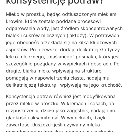
konsystencję potraw?
Mleko w proszku, będąc odtłuszczonym mlekiem
krowim, które zostało poddane procesowi
odparowania wody, jest źródłem skoncentrowanych
białek i cukrów mlecznych (laktozy). W potrawach
jego obecność przekłada się na kilka kluczowych
aspektów. Po pierwsze, dodaje delikatnej słodyczy i
lekko mlecznego, „maślanego” posmaku, który jest
szczególnie pożądany w wypiekach i deserach. Po
drugie, białka mleka wpływają na strukturę –
pomagają w napowietrzeniu ciasta, nadają mu
delikatniejszą teksturę i wpływają na jego kruchość.
Konsystencja potraw również jest modyfikowana
przez mleko w proszku. W kremach i sosach, po
rozpuszczeniu, działa jako zagęstnik, nadając im
gładkość i aksamitność. W wypiekach, dzięki
zawartości tłuszczu (jeśli używamy mleka
pełnotłustego w proszku), pomaga w uzyskaniu