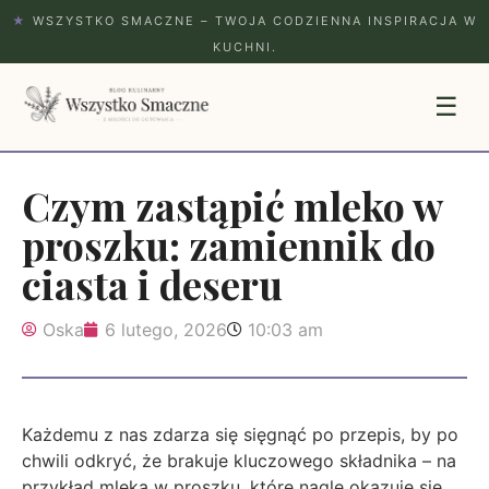
★
WSZYSTKO SMACZNE – TWOJA CODZIENNA INSPIRACJA W
KUCHNI.
☰
Czym zastąpić mleko w
proszku: zamiennik do
ciasta i deseru
Oska
6 lutego, 2026
10:03 am
Każdemu z nas zdarza się sięgnąć po przepis, by po
chwili odkryć, że brakuje kluczowego składnika – na
przykład mleka w proszku, które nagle okazuje się