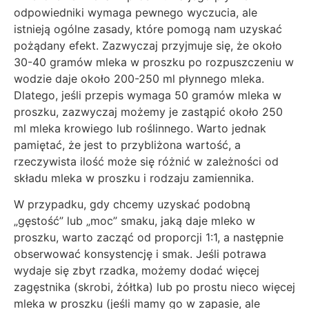
odpowiedniki wymaga pewnego wyczucia, ale
istnieją ogólne zasady, które pomogą nam uzyskać
pożądany efekt. Zazwyczaj przyjmuje się, że około
30-40 gramów mleka w proszku po rozpuszczeniu w
wodzie daje około 200-250 ml płynnego mleka.
Dlatego, jeśli przepis wymaga 50 gramów mleka w
proszku, zazwyczaj możemy je zastąpić około 250
ml mleka krowiego lub roślinnego. Warto jednak
pamiętać, że jest to przybliżona wartość, a
rzeczywista ilość może się różnić w zależności od
składu mleka w proszku i rodzaju zamiennika.
W przypadku, gdy chcemy uzyskać podobną
„gęstość” lub „moc” smaku, jaką daje mleko w
proszku, warto zacząć od proporcji 1:1, a następnie
obserwować konsystencję i smak. Jeśli potrawa
wydaje się zbyt rzadka, możemy dodać więcej
zagęstnika (skrobi, żółtka) lub po prostu nieco więcej
mleka w proszku (jeśli mamy go w zapasie, ale