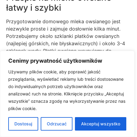
łatwy i szybki
Przygotowanie domowego mleka owsianego jest
niezwykle proste i zajmuje dosłownie kilka minut.
Potrzebujemy około szklanki płatków owsianych
(najlepiej górskich, nie błyskawicznych) i około 3-4
szklanek wody. Płatki owsiane wsypujemy do
blendera, dodajemy wodę i miksujemy na wysokich
Cenimy prywatność użytkowników
obrotach przez około 30-60 sekund. Ważne, by nie
Używamy plików cookie, aby poprawić jakość
miksować zbyt długo, bo mleko może stać się
przeglądania, wyświetlać reklamy lub treści dostosowane
kleiste. Następnie przecedzamy całość przez gęste
do indywidualnych potrzeb użytkowników oraz
sitko lub gazę, wyciskając jak najwięcej płynu.
analizować ruch na stronie. Kliknięcie przycisku „Akceptuj
Możemy dodać szczyptę soli i odrobinę syropu
wszystkie” oznacza zgodę na wykorzystywanie przez nas
klonowego lub miodu, jeśli chcemy mleko lekko
plików cookie.
posłodzić. Przechowujemy w lodówce w szczelnie
zamkniętym pojemniku do 3-4 dni.
Dostosuj
Odrzucać
Akceptuj wszystko
Mleko migdałowe domowym