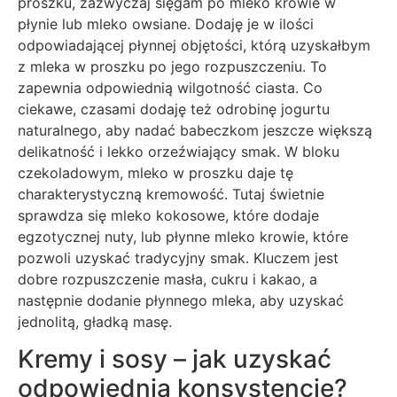
proszku, zazwyczaj sięgam po mleko krowie w
płynie lub mleko owsiane. Dodaję je w ilości
odpowiadającej płynnej objętości, którą uzyskałbym
z mleka w proszku po jego rozpuszczeniu. To
zapewnia odpowiednią wilgotność ciasta. Co
ciekawe, czasami dodaję też odrobinę jogurtu
naturalnego, aby nadać babeczkom jeszcze większą
delikatność i lekko orzeźwiający smak. W bloku
czekoladowym, mleko w proszku daje tę
charakterystyczną kremowość. Tutaj świetnie
sprawdza się mleko kokosowe, które dodaje
egzotycznej nuty, lub płynne mleko krowie, które
pozwoli uzyskać tradycyjny smak. Kluczem jest
dobre rozpuszczenie masła, cukru i kakao, a
następnie dodanie płynnego mleka, aby uzyskać
jednolitą, gładką masę.
Kremy i sosy – jak uzyskać
odpowiednią konsystencję?