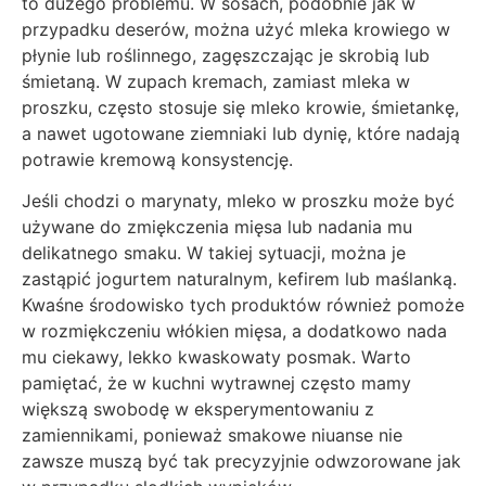
to dużego problemu. W sosach, podobnie jak w
przypadku deserów, można użyć mleka krowiego w
płynie lub roślinnego, zagęszczając je skrobią lub
śmietaną. W zupach kremach, zamiast mleka w
proszku, często stosuje się mleko krowie, śmietankę,
a nawet ugotowane ziemniaki lub dynię, które nadają
potrawie kremową konsystencję.
Jeśli chodzi o marynaty, mleko w proszku może być
używane do zmiękczenia mięsa lub nadania mu
delikatnego smaku. W takiej sytuacji, można je
zastąpić jogurtem naturalnym, kefirem lub maślanką.
Kwaśne środowisko tych produktów również pomoże
w rozmiękczeniu włókien mięsa, a dodatkowo nada
mu ciekawy, lekko kwaskowaty posmak. Warto
pamiętać, że w kuchni wytrawnej często mamy
większą swobodę w eksperymentowaniu z
zamiennikami, ponieważ smakowe niuanse nie
zawsze muszą być tak precyzyjnie odwzorowane jak