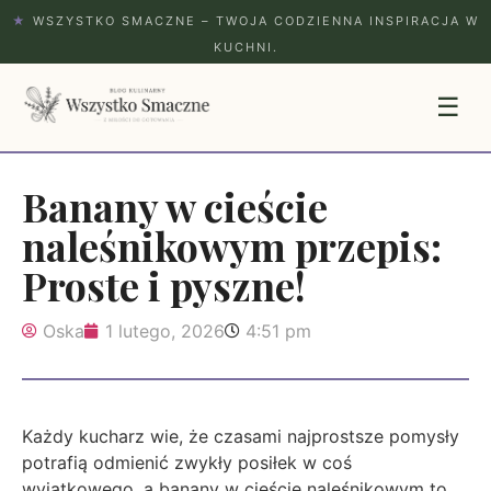
★
WSZYSTKO SMACZNE – TWOJA CODZIENNA INSPIRACJA W
KUCHNI.
☰
Banany w cieście
naleśnikowym przepis:
Proste i pyszne!
Oska
1 lutego, 2026
4:51 pm
Każdy kucharz wie, że czasami najprostsze pomysły
potrafią odmienić zwykły posiłek w coś
wyjątkowego, a banany w cieście naleśnikowym to