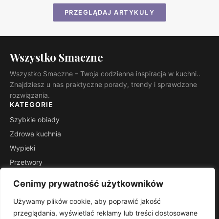
PRZEGLĄDAJ ARTYKUŁY
Wszystko Smaczne
Wszystko Smaczne – Twoja codzienna inspiracja w kuchni..
Znajdziesz u nas praktyczne porady, trendy i sprawdzone
rozwiązania.
KATEGORIE
Szybkie obiady
Zdrowa kuchnia
Wypieki
Przetwory
Kuchnie świata
Cenimy prywatność użytkowników
Porady mistrza
Używamy plików cookie, aby poprawić jakość
INFORMACJE
przeglądania, wyświetlać reklamy lub treści dostosowane
Kontakt