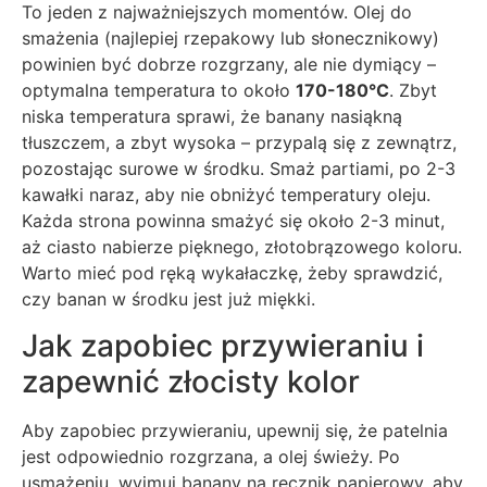
To jeden z najważniejszych momentów. Olej do
smażenia (najlepiej rzepakowy lub słonecznikowy)
powinien być dobrze rozgrzany, ale nie dymiący –
optymalna temperatura to około
170-180°C
. Zbyt
niska temperatura sprawi, że banany nasiąkną
tłuszczem, a zbyt wysoka – przypalą się z zewnątrz,
pozostając surowe w środku. Smaż partiami, po 2-3
kawałki naraz, aby nie obniżyć temperatury oleju.
Każda strona powinna smażyć się około 2-3 minut,
aż ciasto nabierze pięknego, złotobrązowego koloru.
Warto mieć pod ręką wykałaczkę, żeby sprawdzić,
czy banan w środku jest już miękki.
Jak zapobiec przywieraniu i
zapewnić złocisty kolor
Aby zapobiec przywieraniu, upewnij się, że patelnia
jest odpowiednio rozgrzana, a olej świeży. Po
usmażeniu, wyjmuj banany na ręcznik papierowy, aby