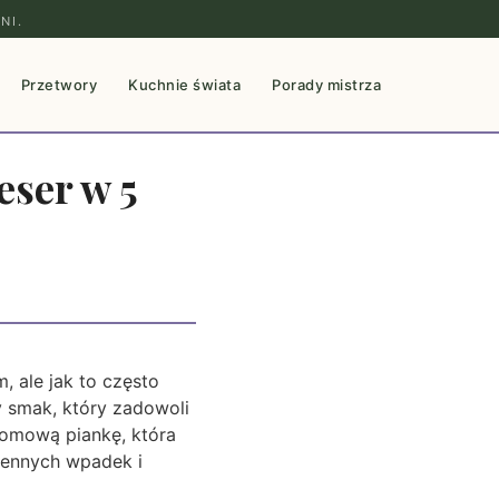
NI.
Przetwory
Kuchnie świata
Porady mistrza
eser w 5
, ale jak to często
y smak, który zadowoli
domową piankę, która
chennych wpadek i