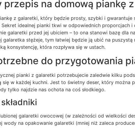
 przepis na domową piankę z 
ankę z galaretki, który będzie prosty, szybki i gwarantuje 
Sekret idealnej pianki tkwi w odpowiednich proporcjach i 
nie galaretki przed jej ubiciem – to ona stanowi bazę dla n
ej galaretka stężeje, tym łatwiej będzie ją ubić na puszyst
kką konsystencję, która rozpływa się w ustach.
otrzebne do przygotowania pi
cznej pianki z galaretki potrzebujecie zaledwie kilku po
 się w każdej kuchni. Jest to świetny deser, który można
edy tylko najdzie nas ochota na coś słodkiego.
składniki
ubionej galaretki owocowej (w zależności od wielkości de
j wody na opakowanie galaretki (mniej niż zaleca produce