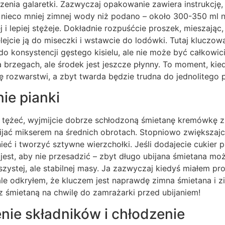
zenia galaretki. Zazwyczaj opakowanie zawiera instrukcję, 
ć nieco mniej zimnej wody niż podano – około 300-350 ml n
j i lepiej stężeje. Dokładnie rozpuśćcie proszek, mieszając
lejcie ją do miseczki i wstawcie do lodówki. Tutaj kluczow
do konsystencji gęstego kisielu, ale nie może być całkowici
 brzegach, ale środek jest jeszcze płynny. To moment, kie
się rozwarstwi, a zbyt twarda będzie trudna do jednolitego 
nie pianki
 tężeć, wyjmijcie dobrze schłodzoną śmietanę kremówkę z 
bijać mikserem na średnich obrotach. Stopniowo zwiększajc
ieć i tworzyć sztywne wierzchołki. Jeśli dodajecie cukier p
 jest, aby nie przesadzić – zbyt długo ubijana śmietana mo
zystej, ale stabilnej masy. Ja zazwyczaj kiedyś miałem pr
ale odkryłem, że kluczem jest naprawdę zimna śmietana i 
 śmietaną na chwilę do zamrażarki przed ubijaniem!
enie składników i chłodzenie