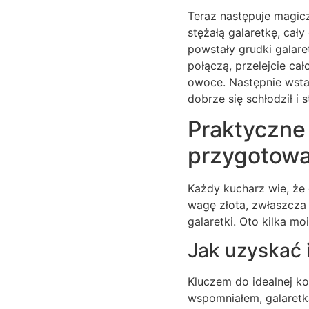
Teraz następuje magicz
stężałą galaretkę, cały
powstały grudki galaret
połączą, przelejcie ca
owoce. Następnie wstaw
dobrze się schłodził i s
Praktyczne p
przygotowa
Każdy kucharz wie, że 
wagę złota, zwłaszcza 
galaretki. Oto kilka m
Jak uzyskać 
Kluczem do idealnej ko
wspomniałem, galaretka