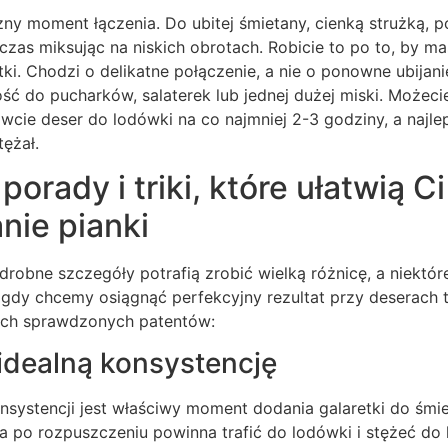
ny moment łączenia. Do ubitej śmietany, cienką strużką, p
 czas miksując na niskich obrotach. Robicie to po to, by mas
ki. Chodzi o delikatne połączenie, a nie o ponowne ubijanie
łość do pucharków, salaterek lub jednej dużej miski. Możec
cie deser do lodówki na co najmniej 2-3 godziny, a najlep
tężał.
orady i triki, które ułatwią Ci
nie pianki
drobne szczegóły potrafią zrobić wielką różnicę, a niektóre
gdy chcemy osiągnąć perfekcyjny rezultat przy deserach t
oich sprawdzonych patentów:
idealną konsystencję
nsystencji jest właściwy moment dodania galaretki do śmie
 po rozpuszczeniu powinna trafić do lodówki i stężeć do 