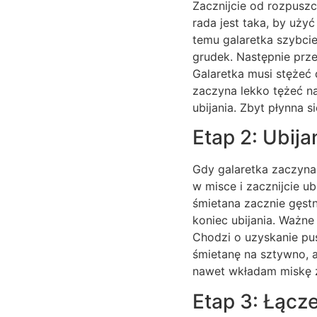
Zacznijcie od rozpuszc
rada jest taka, by uży
temu galaretka szybcie
grudek. Następnie prze
Galaretka musi stężeć 
zaczyna lekko tężeć na
ubijania. Zbyt płynna 
Etap 2: Ubija
Gdy galaretka zaczyna
w misce i zacznijcie u
śmietana zacznie gęstn
koniec ubijania. Ważne
Chodzi o uzyskanie pus
śmietanę na sztywno, 
nawet wkładam miskę z
Etap 3: Łącz