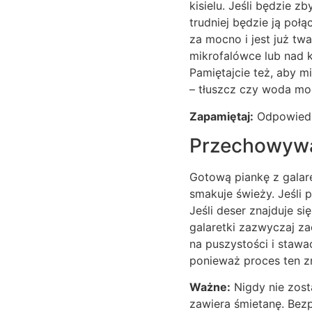
kisielu. Jeśli będzie z
trudniej będzie ją poł
za mocno i jest już tw
mikrofalówce lub nad ką
Pamiętajcie też, aby mi
– tłuszcz czy woda mog
Zapamiętaj:
Odpowiedni
Przechowywa
Gotową piankę z galare
smakuje świeży. Jeśli 
Jeśli deser znajduje s
galaretki zazwyczaj za
na puszystości i stawa
ponieważ proces ten zni
Ważne:
Nigdy nie zosta
zawiera śmietanę. Bez