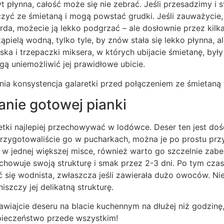
byt płynna, całość może się nie zebrać. Jeśli przesadzimy i 
ączyć ze śmietaną i mogą powstać grudki. Jeśli zauważycie,
arda, możecie ją lekko podgrzać – ale dosłownie przez kil
pielą wodną, tylko tyle, by znów stała się lekko płynna, a
ska i trzepaczki miksera, w których ubijacie śmietanę, były
ą uniemożliwić jej prawidłowe ubicie.
a konsystencja galaretki przed połączeniem ze śmietaną
nie gotowej pianki
tki najlepiej przechowywać w lodówce. Deser ten jest dość 
przygotowaliście go w pucharkach, można je po prostu prz
ię w jednej większej misce, również warto go szczelnie zab
chowuje swoją strukturę i smak przez 2-3 dni. Po tym cza
ć się wodnista, zwłaszcza jeśli zawierała dużo owoców. Nie
szczy jej delikatną strukturę.
wiajcie deseru na blacie kuchennym na dłużej niż godzinę,
pieczeństwo przede wszystkim!