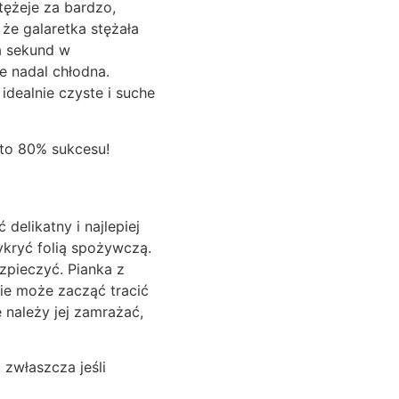
stężeje za bardzo,
 że galaretka stężała
ka sekund w
le nadal chłodna.
 idealnie czyste i suche
 to 80% sukcesu!
delikatny i najlepiej
ykryć folią spożywczą.
ezpieczyć. Pianka z
sie może zacząć tracić
 należy jej zamrażać,
 zwłaszcza jeśli