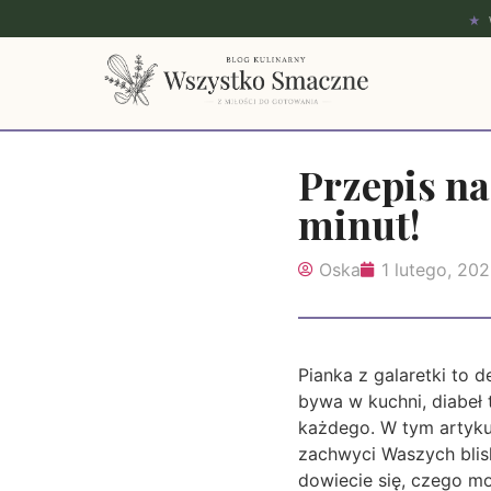
★
Przepis na
minut!
Oska
1 lutego, 20
Pianka z galaretki to d
bywa w kuchni, diabeł 
każdego. W tym artyku
zachwyci Waszych blisk
dowiecie się, czego m