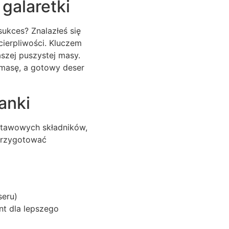
galaretki
sukces? Znalazłeś się
cierpliwości. Kluczem
aszej puszystej masy.
ą masę, a gotowy deser
anki
dstawowych składników,
 przygotować
seru)
nt dla lepszego