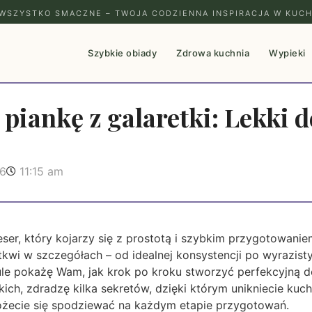
WSZYSTKO SMACZNE – TWOJA CODZIENNA INSPIRACJA W KUCH
Szybkie obiady
Zdrowa kuchnia
Wypieki
 piankę z galaretki: Lekki d
26
11:15 am
eser, który kojarzy się z prostotą i szybkim przygotowaniem
tkwi w szczegółach – od idealnej konsystencji po wyrazist
le pokażę Wam, jak krok po kroku stworzyć perfekcyjną 
ich, zdradzę kilka sekretów, dzięki którym unikniecie ku
ożecie się spodziewać na każdym etapie przygotowań.