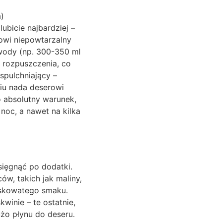
a)
ubicie najbardziej –
owi niepowtarzalny
 wody (np. 300-350 ml
j rozpuszczenia, co
spulchniający –
ciu nada deserowi
o absolutny warunek,
noc, a nawet na kilka
sięgnąć po dodatki.
w, takich jak maliny,
askowatego smaku.
winie – te ostatnie,
użo płynu do deseru.