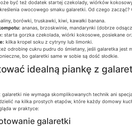
że być też dodatek startej czekolady, wiórków kokosowy
dkreślenia owocowego smaku galaretki. Od czego zacząć? 
liny, borówki, truskawki, kiwi, kawałki banana.
kompotu:
ananas, brzoskwinie, mandarynki (dobrze odsącz
:
starta gorzka czekolada, wiórki kokosowe, posiekane or
e:
kilka kropel soku z cytryny lub limonki.
eż odrobinę cukru pudru do śmietany, jeśli galaretka jest m
konieczne, bo galaretki same w sobie są dość słodkie.
ować idealną piankę z galaret
 galaretki nie wymaga skomplikowanych technik ani specja
zielić na kilka prostych etapów, które każdy domowy kuc
gląda w praktyce:
otowanie galaretki