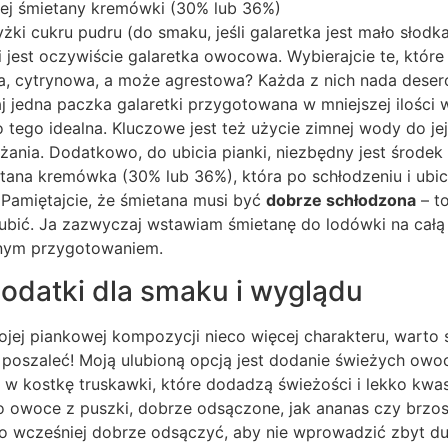
ej śmietany kremówki (30% lub 36%)
yżki cukru pudru (do smaku, jeśli galaretka jest mało słodk
 jest oczywiście galaretka owocowa. Wybierajcie te, które l
, cytrynowa, a może agrestowa? Każda z nich nada deser
j jedna paczka galaretki przygotowana w mniejszej ilości
o tego idealna. Kluczowe jest też użycie zimnej wody do je
żania. Dodatkowo, do ubicia pianki, niezbędny jest środek 
ietana kremówka (30% lub 36%), która po schłodzeniu i ubi
 Pamiętajcie, że śmietana musi być
dobrze schłodzona
– t
 ubić. Ja zazwyczaj wstawiam śmietanę do lodówki na całą 
nym przygotowaniem.
odatki dla smaku i wyglądu
ojej piankowej kompozycji nieco więcej charakteru, warto 
oszaleć! Moją ulubioną opcją jest dodanie świeżych owocó
 w kostkę truskawki, które dodadzą świeżości i lekko kw
 owoce z puszki, dobrze odsączone, jak ananas czy brzosk
rto wcześniej dobrze odsączyć, aby nie wprowadzić zbyt d