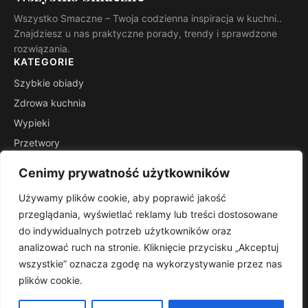
Wszystko Smaczne – Twoja codzienna inspiracja w kuchni..
Znajdziesz u nas praktyczne porady, trendy i sprawdzone
rozwiązania.
KATEGORIE
Szybkie obiady
Zdrowa kuchnia
Wypieki
Przetwory
Kuchnie świata
Cenimy prywatność użytkowników
Porady mistrza
Używamy plików cookie, aby poprawić jakość
INFORMACJE
przeglądania, wyświetlać reklamy lub treści dostosowane
Kontakt
do indywidualnych potrzeb użytkowników oraz
Mapa witryny
analizować ruch na stronie. Kliknięcie przycisku „Akceptuj
Polityka prywatności
wszystkie” oznacza zgodę na wykorzystywanie przez nas
plików cookie.
RSS