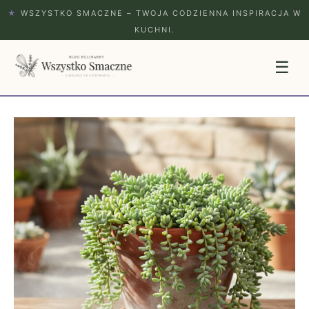
★
WSZYSTKO SMACZNE – TWOJA CODZIENNA INSPIRACJA W
KUCHNI.
☰