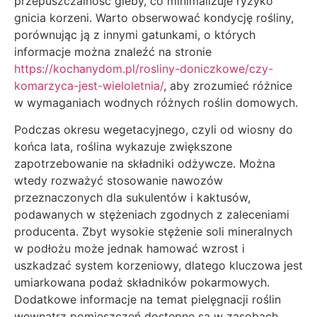
przepuszczalność gleby, co minimalizuje ryzyko
gnicia korzeni. Warto obserwować kondycję rośliny,
porównując ją z innymi gatunkami, o których
informacje można znaleźć na stronie
https://kochanydom.pl/rosliny-doniczkowe/czy-
komarzyca-jest-wieloletnia/
, aby zrozumieć różnice
w wymaganiach wodnych różnych roślin domowych.
Podczas okresu wegetacyjnego, czyli od wiosny do
końca lata, roślina wykazuje zwiększone
zapotrzebowanie na składniki odżywcze. Można
wtedy rozważyć stosowanie nawozów
przeznaczonych dla sukulentów i kaktusów,
podawanych w stężeniach zgodnych z zaleceniami
producenta. Zbyt wysokie stężenie soli mineralnych
w podłożu może jednak hamować wzrost i
uszkadzać system korzeniowy, dlatego kluczowa jest
umiarkowana podaż składników pokarmowych.
Dodatkowe informacje na temat pielęgnacji roślin
wewnątrz pomieszczeń dostępne są w zasobach