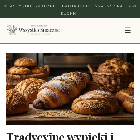
★
WSZYSTKO SMACZNE – TWOJA CODZIENNA INSPIRACJA W
KUCHNI.
☰
Tradycyjne wypieki i