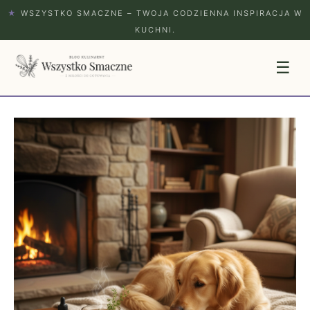
★
WSZYSTKO SMACZNE – TWOJA CODZIENNA INSPIRACJA W
KUCHNI.
☰