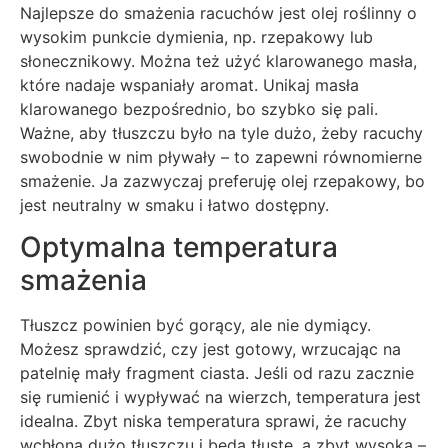
Najlepsze do smażenia racuchów jest olej roślinny o
wysokim punkcie dymienia, np. rzepakowy lub
słonecznikowy. Można też użyć klarowanego masła,
które nadaje wspaniały aromat. Unikaj masła
klarowanego bezpośrednio, bo szybko się pali.
Ważne, aby tłuszczu było na tyle dużo, żeby racuchy
swobodnie w nim pływały – to zapewni równomierne
smażenie. Ja zazwyczaj preferuję olej rzepakowy, bo
jest neutralny w smaku i łatwo dostępny.
Optymalna temperatura
smażenia
Tłuszcz powinien być gorący, ale nie dymiący.
Możesz sprawdzić, czy jest gotowy, wrzucając na
patelnię mały fragment ciasta. Jeśli od razu zacznie
się rumienić i wypływać na wierzch, temperatura jest
idealna. Zbyt niska temperatura sprawi, że racuchy
wchłoną dużo tłuszczu i będą tłuste, a zbyt wysoka –