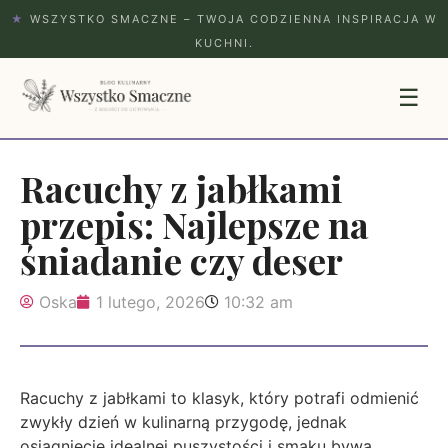
★
WSZYSTKO SMACZNE – TWOJA CODZIENNA INSPIRACJA W
KUCHNI.
☰
Racuchy z jabłkami
przepis: Najlepsze na
śniadanie czy deser
Oska
1 lutego, 2026
10:32 am
Racuchy z jabłkami to klasyk, który potrafi odmienić
zwykły dzień w kulinarną przygodę, jednak
osiągnięcie idealnej puszystości i smaku bywa