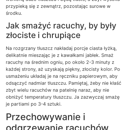
przypieką się z zewnątrz, pozostając surowe w
środku.
Jak smażyć racuchy, by były
złociste i chrupiące
Na rozgrzany tłuszcz nakładaj porcje ciasta łyżką,
delikatnie mieszając je z kawałkami jabłek. Smaż
racuchy na średnim ogniu, po około 2-3 minuty z
każdej strony, aż uzyskają piękny, złocisty kolor. Po
usmażeniu układaj je na ręczniku papierowym, aby
odsączyć nadmiar tłuszczu. Pamiętaj, żeby nie kłaść
zbyt wielu racuchów na patelnię naraz, aby nie
obniżyć temperatury tłuszczu. Ja zazwyczaj smażę
je partiami po 3-4 sztuki.
Przechowywanie i
odgrzewanie racuchów