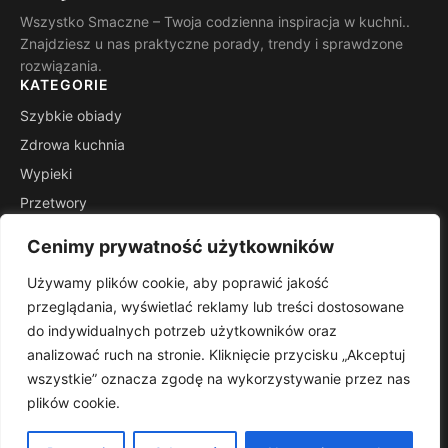
Wszystko Smaczne – Twoja codzienna inspiracja w kuchni..
Znajdziesz u nas praktyczne porady, trendy i sprawdzone
rozwiązania.
KATEGORIE
Szybkie obiady
Zdrowa kuchnia
Wypieki
Przetwory
Kuchnie świata
Cenimy prywatność użytkowników
Porady mistrza
Używamy plików cookie, aby poprawić jakość
INFORMACJE
przeglądania, wyświetlać reklamy lub treści dostosowane
Kontakt
do indywidualnych potrzeb użytkowników oraz
Mapa witryny
analizować ruch na stronie. Kliknięcie przycisku „Akceptuj
Polityka prywatności
wszystkie” oznacza zgodę na wykorzystywanie przez nas
plików cookie.
RSS