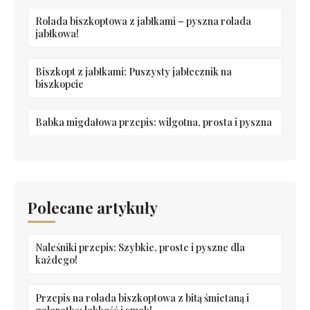
Rolada biszkoptowa z jabłkami – pyszna rolada
jabłkowa!
Biszkopt z jabłkami: Puszysty jabłecznik na
biszkopcie
Babka migdałowa przepis: wilgotna, prosta i pyszna
Polecane artykuły
Naleśniki przepis: Szybkie, proste i pyszne dla
każdego!
Przepis na rolada biszkoptowa z bitą śmietaną i