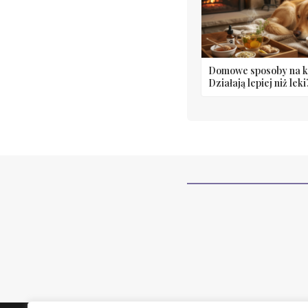
Domowe sposoby na ka
Działają lepiej niż leki