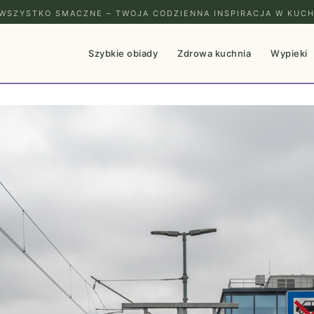
WSZYSTKO SMACZNE – TWOJA CODZIENNA INSPIRACJA W KUCH
Szybkie obiady
Zdrowa kuchnia
Wypieki