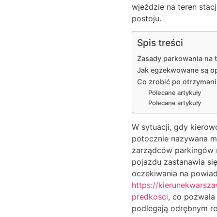
wjeździe na teren stac
postoju.
Spis treści
Zasady parkowania na t
Jak egzekwowane są opł
Co zrobić po otrzymani
Polecane artykuły
Polecane artykuły
W sytuacji, gdy kiero
potocznie nazywana m
zarządców parkingów r
pojazdu zastanawia si
oczekiwania na powiad
https://kierunekwarsz
predkosci
, co pozwala
podlegają odrębnym r