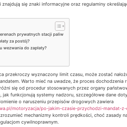
ji znajdują się znaki informacyjne oraz regulaminy określa
erenach prywatnych stacji paliw
aty za postój?
u wezwania do zapłaty?
wca przekroczy wyznaczony limit czasu, może zostać nało
andatem. Warto mieć na uwadze, że proces dochodzenia 
óżni się od procedur stosowanych przez organy państwow
ę, jak funkcjonują systemy nadzoru, szczegółowe dane dot
omienie o naruszeniu przepisów drogowych zawiera
awa.pl/motoryzacja/po-jakim-czasie-przychodzi-mandat-
 zrozumieć mechanizmy kontroli prędkości, choć zasady na
egulacjom cywilnoprawnym.