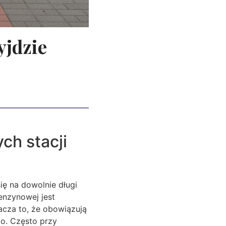
yjdzie
ch stacji
ię na dowolnie długi
benzynowej jest
acza to, że obowiązują
go. Często przy