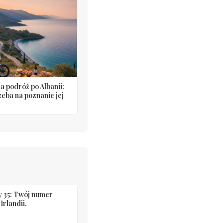
 podróż po Albanii:
rzeba na poznanie jej
 35: Twój numer
Irlandii.