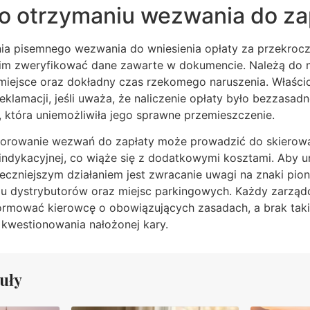
po otrzymaniu wezwania do za
a pisemnego wezwania do wniesienia opłaty za przekrocze
im zweryfikować dane zawarte w dokumencie. Należą do n
 miejsce oraz dokładny czas rzekomego naruszenia. Właści
eklamacji, jeśli uważa, że naliczenie opłaty było bezzasad
u, która uniemożliwiła jego sprawne przemieszczenie.
norowanie wezwań do zapłaty może prowadzić do skierow
indykacyjnej, co wiąże się z dodatkowymi kosztami. Aby u
eczniejszym działaniem jest zwracanie uwagi na znaki pio
iżu dystrybutorów oraz miejsc parkingowych. Każdy zarz
ormować kierowcę o obowiązujących zasadach, a brak taki
kwestionowania nałożonej kary.
uły