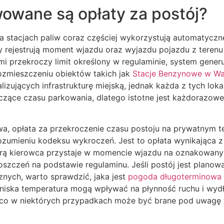
owane są opłaty za postój?
a stacjach paliw coraz częściej wykorzystują automatyczn
y rejestrują moment wjazdu oraz wyjazdu pojazdu z terenu 
mi przekroczy limit określony w regulaminie, system gene
rozmieszczeniu obiektów takich jak
Stacje Benzynowe w Wa
lizujących infrastrukturę miejską, jednak każda z tych lok
zące czasu parkowania, dlatego istotne jest każdorazowe 
a, opłata za przekroczenie czasu postoju na prywatnym ter
zumieniu kodeksu wykroczeń. Jest to opłata wynikająca 
rą kierowca przystaje w momencie wjazdu na oznakowany te
szczeń na podstawie regulaminu. Jeśli postój jest planow
nych, warto sprawdzić, jaka jest
pogoda długoterminowa
niska temperatura mogą wpływać na płynność ruchu i wyd
, co w niektórych przypadkach może być brane pod uwagę 