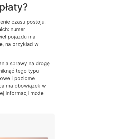
płaty?
nie czasu postoju,
ich: numer
ciel pojazdu ma
ne, na przykład w
ania sprawy na drogę
niknąć tego typu
nowe i poziome
ądca ma obowiązek w
ej informacji może