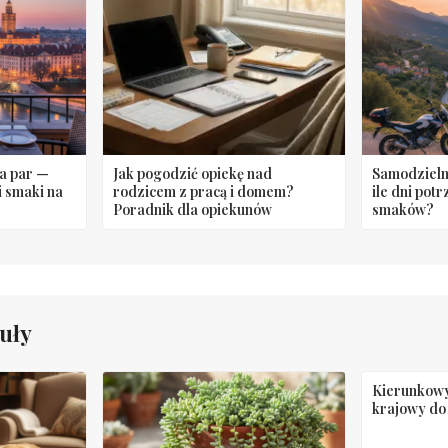
a par —
Jak pogodzić opiekę nad
Samodzielna
i smaki na
rodzicem z pracą i domem?
ile dni pot
Poradnik dla opiekunów
smaków?
uły
Kierunkowy
krajowy do 