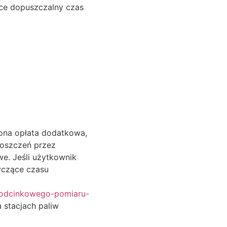
jące dopuszczalny czas
żona opłata dodatkowa,
roszczeń przez
e. Jeśli użytkownik
yczące czasu
z-odcinkowego-pomiaru-
 stacjach paliw