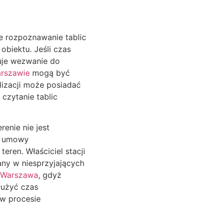
e rozpoznawanie tablic
obiektu. Jeśli czas
ruje wezwanie do
rszawie
mogą być
alizacji może posiadać
czytanie tablic
enie nie jest
z umowy
ren. Właściciel stacji
any w niesprzyjających
 Warszawa
, gdyż
łużyć czas
w procesie