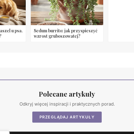
szel u psa.
Sedum burrito: jak przyspieszyć
?
wzrost gruboszowatej?
Polecane artykuły
Odkryj więcej inspiracji i praktycznych porad.
PRZEGLĄDAJ ARTYKUŁY