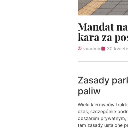
Mandat na 
kara za po
vxadmin
30 kwietn
Zasady par
paliw
Wielu kierowców traktu
czas, szczególnie podc
obszarem prywatnym, z
tam zasady ustalone p