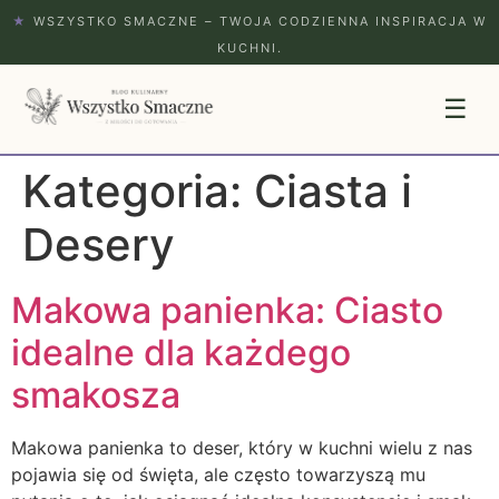
★
WSZYSTKO SMACZNE – TWOJA CODZIENNA INSPIRACJA W
KUCHNI.
☰
Kategoria:
Ciasta i
Desery
Makowa panienka: Ciasto
idealne dla każdego
smakosza
Makowa panienka to deser, który w kuchni wielu z nas
pojawia się od święta, ale często towarzyszą mu