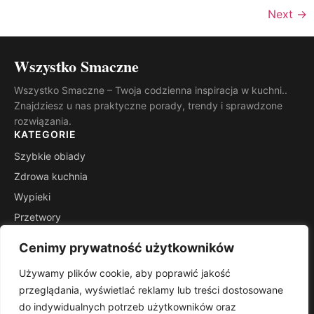
Next
→
Wszystko Smaczne
Wszystko Smaczne – Twoja codzienna inspiracja w kuchni..
Znajdziesz u nas praktyczne porady, trendy i sprawdzone
rozwiązania.
KATEGORIE
Szybkie obiady
Zdrowa kuchnia
Wypieki
Przetwory
Kuchnie świata
Cenimy prywatność użytkowników
Porady mistrza
Używamy plików cookie, aby poprawić jakość
INFORMACJE
przeglądania, wyświetlać reklamy lub treści dostosowane
Kontakt
do indywidualnych potrzeb użytkowników oraz