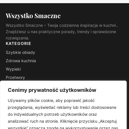
Wszystko Smaczne
Wszystko Smaczne – Twoja codzienna inspiracja w kuchni..
Znajdziesz u nas praktyczne porady, trendy i sprawdzone
rozwiązania.
KATEGORIE
Szybkie obiady
Zdrowa kuchnia
Wypieki
Przetwory
Kuchnie świata
Cenimy prywatność użytkowników
Porady mistrza
Używamy plików cookie, aby poprawić jakość
INFORMACJE
przeglądania, wyświetlać reklamy lub treści dostosowane
Kontakt
do indywidualnych potrzeb użytkowników oraz
Mapa witryny
analizować ruch na stronie. Kliknięcie przycisku „Akceptuj
Polityka prywatności
wszystkie” oznacza zgodę na wykorzystywanie przez nas