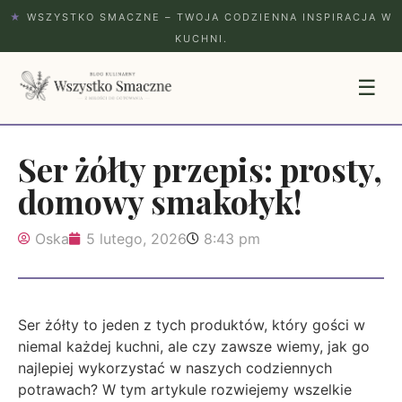
★
WSZYSTKO SMACZNE – TWOJA CODZIENNA INSPIRACJA W
KUCHNI.
☰
Ser żółty przepis: prosty,
domowy smakołyk!
Oska
5 lutego, 2026
8:43 pm
Ser żółty to jeden z tych produktów, który gości w
niemal każdej kuchni, ale czy zawsze wiemy, jak go
najlepiej wykorzystać w naszych codziennych
potrawach? W tym artykule rozwiejemy wszelkie