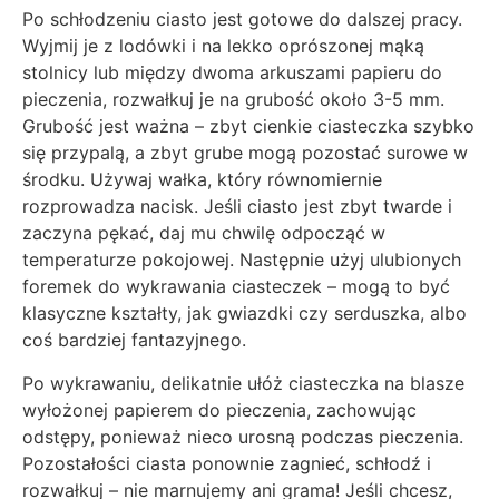
Po schłodzeniu ciasto jest gotowe do dalszej pracy.
Wyjmij je z lodówki i na lekko oprószonej mąką
stolnicy lub między dwoma arkuszami papieru do
pieczenia, rozwałkuj je na grubość około 3-5 mm.
Grubość jest ważna – zbyt cienkie ciasteczka szybko
się przypalą, a zbyt grube mogą pozostać surowe w
środku. Używaj wałka, który równomiernie
rozprowadza nacisk. Jeśli ciasto jest zbyt twarde i
zaczyna pękać, daj mu chwilę odpocząć w
temperaturze pokojowej. Następnie użyj ulubionych
foremek do wykrawania ciasteczek – mogą to być
klasyczne kształty, jak gwiazdki czy serduszka, albo
coś bardziej fantazyjnego.
Po wykrawaniu, delikatnie ułóż ciasteczka na blasze
wyłożonej papierem do pieczenia, zachowując
odstępy, ponieważ nieco urosną podczas pieczenia.
Pozostałości ciasta ponownie zagnieć, schłodź i
rozwałkuj – nie marnujemy ani grama! Jeśli chcesz,