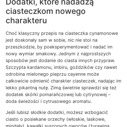
Dodatki, które nadadzą
ciasteczkom nowego
charakteru
Choć klasyczny przepis na ciasteczka cynamonowe
jest doskonały sam w sobie, nic nie stoi na
przeszkodzie, by poeksperymentować i nadać im
nowy wymiar smakowy. Jednym z najprostszych
sposobów jest dodanie do ciasta innych przypraw.
Szczypta kardamonu, imbiru, goździków czy nawet
odrobina mielonego pieprzu cayenne może
całkowicie odmienić charakter ciasteczek, nadając im
lekko pikantną nutę. Zimą świetnie sprawdzi się też
dodatek skórki pomarańczowej lub cytrynowej –
doda świeżości i cytrusowego aromatu.
Jeśli lubisz słodkie dodatki, możesz wzbogacić
ciasto o posiekane orzechy (włoskie, laskowe,
migdały), kawałki suszonych owoców (żurawina,