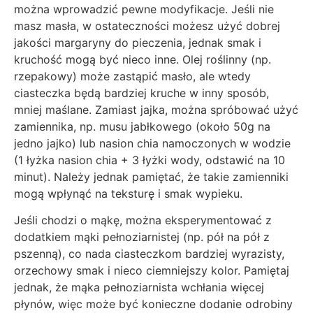
można wprowadzić pewne modyfikacje. Jeśli nie
masz masła, w ostateczności możesz użyć dobrej
jakości margaryny do pieczenia, jednak smak i
kruchość mogą być nieco inne. Olej roślinny (np.
rzepakowy) może zastąpić masło, ale wtedy
ciasteczka będą bardziej kruche w inny sposób,
mniej maślane. Zamiast jajka, można spróbować użyć
zamiennika, np. musu jabłkowego (około 50g na
jedno jajko) lub nasion chia namoczonych w wodzie
(1 łyżka nasion chia + 3 łyżki wody, odstawić na 10
minut). Należy jednak pamiętać, że takie zamienniki
mogą wpłynąć na teksturę i smak wypieku.
Jeśli chodzi o mąkę, można eksperymentować z
dodatkiem mąki pełnoziarnistej (np. pół na pół z
pszenną), co nada ciasteczkom bardziej wyrazisty,
orzechowy smak i nieco ciemniejszy kolor. Pamiętaj
jednak, że mąka pełnoziarnista wchłania więcej
płynów, więc może być konieczne dodanie odrobiny