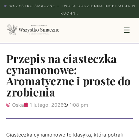
★
WSZYSTKO SMACZNE – TWOJA CODZIENNA INSPIRACJA W
KUCHNI.
☰
Przepis na ciasteczka
cynamonowe:
Aromatyczne i proste do
zrobienia
Oska
1 lutego, 2026
1:08 pm
Ciasteczka cynamonowe to klasyka, która potrafi