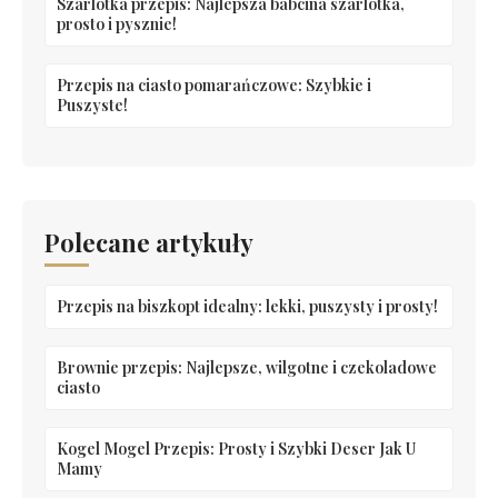
Szarlotka przepis: Najlepsza babcina szarlotka,
prosto i pysznie!
Przepis na ciasto pomarańczowe: Szybkie i
Puszyste!
Polecane artykuły
Przepis na biszkopt idealny: lekki, puszysty i prosty!
Brownie przepis: Najlepsze, wilgotne i czekoladowe
ciasto
Kogel Mogel Przepis: Prosty i Szybki Deser Jak U
Mamy