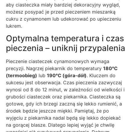
aby ciasteczka miały bardziej dekoracyjny wygląd,
możesz posypać je przed pieczeniem mieszanką
cukru z cynamonem lub udekorować po upieczeniu
lukrem.
Optymalna temperatura i czas
pieczenia – uniknij przypalenia
Pieczenie ciasteczek cynamonowych wymaga
precyzji. Nagrzej piekarnik do temperatury
180°C
(termoobieg)
lub
190°C (góra-dół)
. Kluczem do
sukcesu jest obserwacja. Czas pieczenia zazwyczaj
wynosi od 8 do 12 minut, w zależności od wielkości i
grubości ciasteczek oraz piekarnika. Ciasteczka są
gotowe, gdy ich brzegi zaczną się lekko rumienić, a
środek będzie jeszcze miękki. Pamiętaj, że po
wyjęciu z piekarnika nadal będą się lekko dopiekać
na gorącej blasze. Dlatego lepiej wyjąć je chwilę
wcześniej niż ryzykować przypalenie. Dobrym