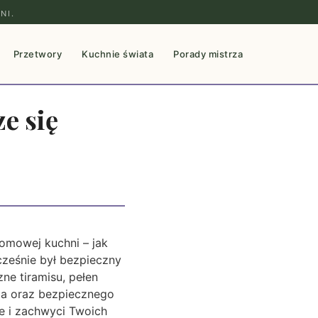
NI.
Przetwory
Kuchnie świata
Porady mistrza
e się
domowej kuchni – jak
cześnie był bezpieczny
ne tiramisu, pełen
ia oraz bezpiecznego
e i zachwyci Twoich