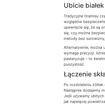
Ubicie białek
Tradycyjne tiramisu cz
względów bezpieczeństw
upewnijcie się, że są 
się, czy można bezpie
metody bez surowizny, j
Alternatywnie, można u
wymaga precyzji. Istnie
pasteryzuje – to świet
puszystość.
Łączenie skł
Po rozdzieleniu żółtek
Następnie dodajemy mas
Jeśli używamy ubitych
jak najwięcej powietrza