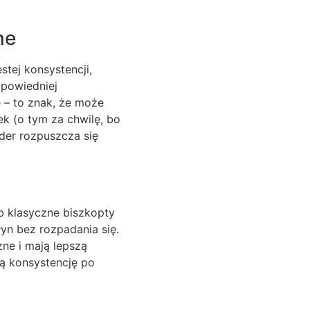
ne
stej konsystencji,
dpowiedniej
 – to znak, że może
k (o tym za chwilę, bo
der rozpuszcza się
ub klasyczne biszkopty
łyn bez rozpadania się.
ne i mają lepszą
zą konsystencję po