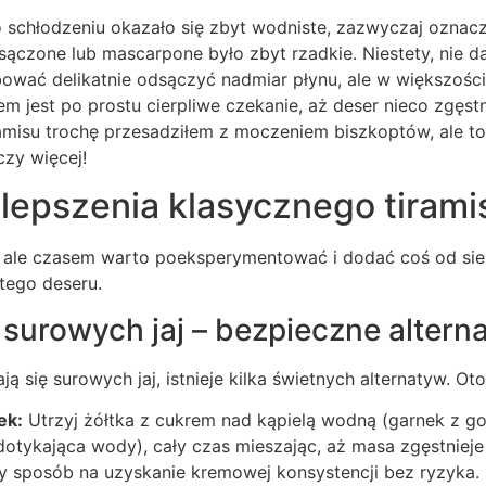
o schłodzeniu okazało się zbyt wodniste, zazwyczaj oznacz
ączone lub mascarpone było zbyt rzadkie. Niestety, nie da
ować delikatnie odsączyć nadmiar płynu, ale w większoś
m jest po prostu cierpliwe czekanie, aż deser nieco zgęst
ramisu trochę przesadziłem z moczeniem biszkoptów, ale t
czy więcej!
ulepszenia klasycznego tirami
a, ale czasem warto poeksperymentować i dodać coś od sie
tego deseru.
 surowych jaj – bezpieczne altern
ją się surowych jaj, istnieje kilka świetnych alternatyw. Ot
ek:
Utrzyj żółtka z cukrem nad kąpielą wodną (garnek z g
 dotykająca wody), cały czas mieszając, aż masa zgęstnieje 
zy sposób na uzyskanie kremowej konsystencji bez ryzyka.