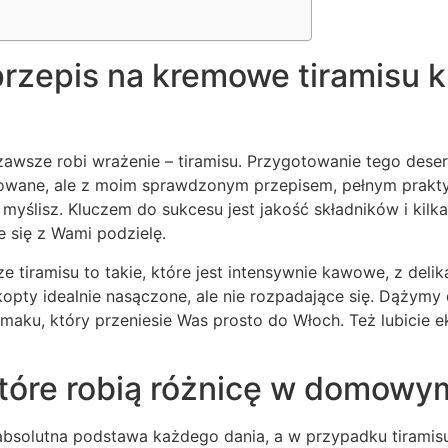
rzepis na kremowe tiramisu k
 zawsze robi wrażenie – tiramisu. Przygotowanie tego de
owane, ale z moim sprawdzonym przepisem, pełnym prak
ż myślisz. Kluczem do sukcesu jest jakość składników i kil
e się z Wami podzielę.
ze tiramisu to takie, które jest intensywnie kawowe, z delika
opty idealnie nasączone, ale nie rozpadające się. Dążymy d
maku, który przeniesie Was prosto do Włoch. Też lubicie
które robią różnicę w domowy
absolutna podstawa każdego dania, a w przypadku tiramis