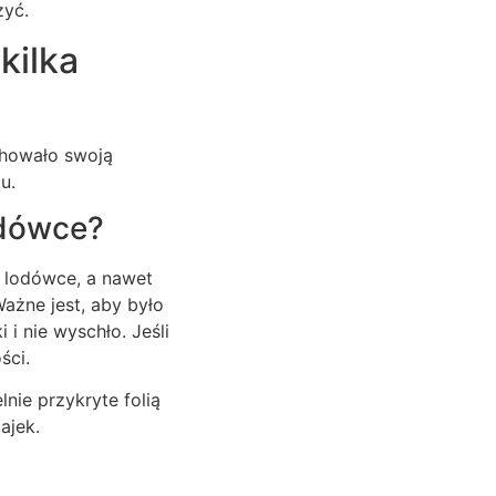
zyć.
kilka
chowało swoją
u.
odówce?
w lodówce, a nawet
ażne jest, aby było
i nie wyschło. Jeśli
ści.
nie przykryte folią
ajek.