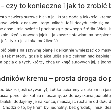
 – czy to konieczne i jak to zrobić
ęsto zawiera surowe białka jaj, które dodają lekkości krem
a, wielu z nas woli tego unikać. Jeśli decydujecie się na 
one absolutnie świeże i pochodzą z pewnego źródła. Wielu 
cznie użyć surowych jajek – ja zawsze stawiam na bezpiec
eśli tylko jest taka możliwość.
bić białka na sztywną pianę i delikatnie wmieszać do masy,
ją też metody, gdzie białka ubija się z cukrem nad kąpielą
na opcja dla tych, którzy chcą uniknąć surowych jaj, a jed
adników kremu – prosta droga do p
 od białek (jeśli używamy), żółtka ucieramy z cukrem na ja
carpone i delikatnie mieszamy, aż do uzyskania jednolitej,
 białek, dodajemy je na końcu, mieszając ruchami od dołu
. Chodzi o to, by krem był jednolity, bez grudek, i miał ide