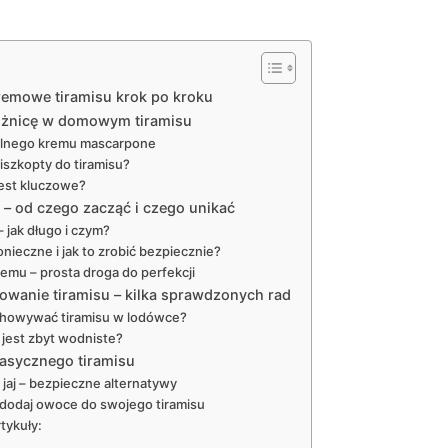
remowe tiramisu krok po kroku
 różnicę w domowym tiramisu
ealnego kremu mascarpone
iszkopty do tiramisu?
jest kluczowe?
 – od czego zacząć i czego unikać
jak długo i czym?
konieczne i jak to zrobić bezpiecznie?
emu – prosta droga do perfekcji
wanie tiramisu – kilka sprawdzonych rad
chowywać tiramisu w lodówce?
 jest zbyt wodniste?
lasycznego tiramisu
jaj – bezpieczne alternatywy
 dodaj owoce do swojego tiramisu
tykuły: