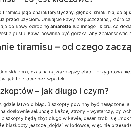
 tiramisu jego charakterystyczny, głęboki smak. Najlepiej
tuż przed użyciem. Unikajcie kawy rozpuszczalnej, która c
dają do kawy odrobinę
amaretto
lub innego likieru, co doda
westia gustu. Kawa powinna być gorzka, aby zbalansować 
ie tiramisu – od czego zaczą
ie składniki, czas na najważniejszy etap – przygotowanie.
, jak to zrobić bez wpadek.
zkoptów – jak długo i czym?
, gdzie łatwo o błąd. Biszkopty powinny być nasączone, a
 na dosłownie sekundę z każdej strony – wystarczy, by wchł
i biszkopty będą zbyt długo w kawie, deser zrobi się „mokry
, że biszkopty jeszcze „dojdą” w lodówce, więc nie przesad