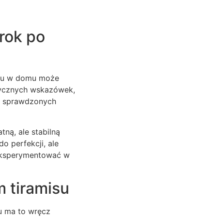
rok po
seru w domu może
tycznych wskazówek,
ka sprawdzonych
tną, ale stabilną
o perfekcji, ale
 eksperymentować w
m tiramisu
u ma to wręcz