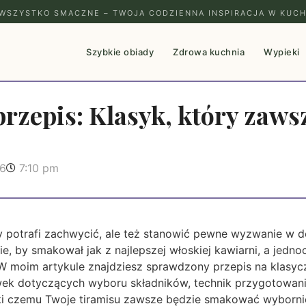
WSZYSTKO SMACZNE – TWOJA CODZIENNA INSPIRACJA W KUCH
Szybkie obiady
Zdrowa kuchnia
Wypieki
rzepis: Klasyk, który zawsz
26
7:10 pm
ry potrafi zachwycić, ale też stanowić pewne wyzwanie w 
e, by smakował jak z najlepszej włoskiej kawiarni, a jedno
 W moim artykule znajdziesz sprawdzony przepis na klasycz
ek dotyczących wyboru składników, technik przygotowan
i czemu Twoje tiramisu zawsze będzie smakować wyborni