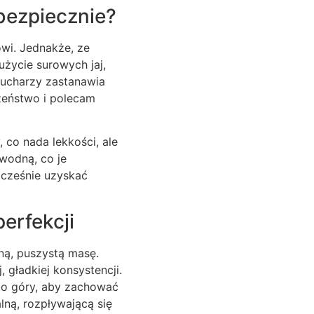
 bezpiecznie?
owi. Jednakże, ze
użycie surowych jaj,
kucharzy zastanawia
zeństwo i polecam
 co nada lekkości, ale
 wodną, co je
nocześnie uzyskać
erfekcji
sną, puszystą masę.
 gładkiej konsystencji.
 do góry, aby zachować
alną, rozpływającą się