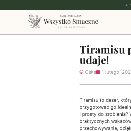
★
Tiramisu p
udaje!
Oska
1 lutego, 20
Tiramisu to deser, któ
przygotować go idealni
i prosty do zrobienia?
praktycznych wskazów
przechowywania, dzięk