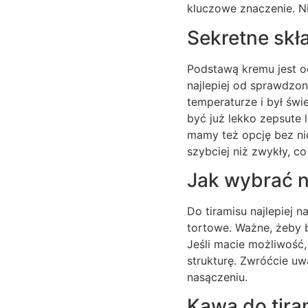
kluczowe znaczenie. Ni
Sekretne skł
Podstawą kremu jest o
najlepiej od sprawdzo
temperaturze i był świ
być już lekko zepsute
mamy też opcję bez nic
szybciej niż zwykły, c
Jak wybrać n
Do tiramisu najlepiej 
tortowe. Ważne, żeby b
Jeśli macie możliwość,
strukturę. Zwróćcie u
nasączeniu.
Kawa do tira