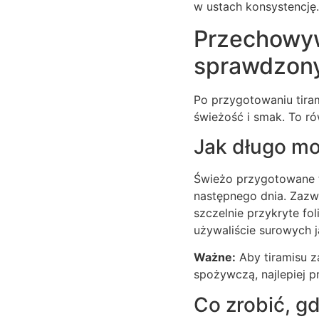
w ustach konsystencję
Przechowywa
sprawdzony
Po przygotowaniu tira
świeżość i smak. To ró
Jak długo m
Świeżo przygotowane t
następnego dnia. Zazw
szczelnie przykryte fo
używaliście surowych j
Ważne:
Aby tiramisu z
spożywczą, najlepiej p
Co zrobić, gd