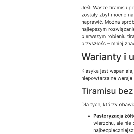
Jeśli Wasze tiramisu p
zostały zbyt mocno nas
naprawić. Można sprób
najlepszym rozwiązanie
pierwszym robieniu ti
przyszłość – mniej zna
Warianty i 
Klasyka jest wspaniał
niepowtarzalne wersje 
Tiramisu bez
Dla tych, którzy obawia
Pasteryzacja żółt
wierzchu, ale nie
najbezpieczniejs