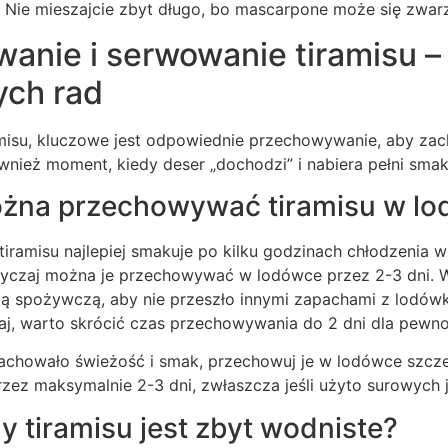
. Nie mieszajcie zbyt długo, bo mascarpone może się zwar
nie i serwowanie tiramisu – 
ch rad
misu, kluczowe jest odpowiednie przechowywanie, aby za
wnież moment, kiedy deser „dochodzi” i nabiera pełni smak
ożna przechowywać tiramisu w l
iramisu najlepiej smakuje po kilku godzinach chłodzenia 
yczaj można je przechowywać w lodówce przez 2-3 dni. W
lią spożywczą, aby nie przeszło innymi zapachami z lodówki 
aj, warto skrócić czas przechowywania do 2 dni dla pewno
achowało świeżość i smak, przechowuj je w lodówce szczel
rzez maksymalnie 2-3 dni, zwłaszcza jeśli użyto surowych j
y tiramisu jest zbyt wodniste?