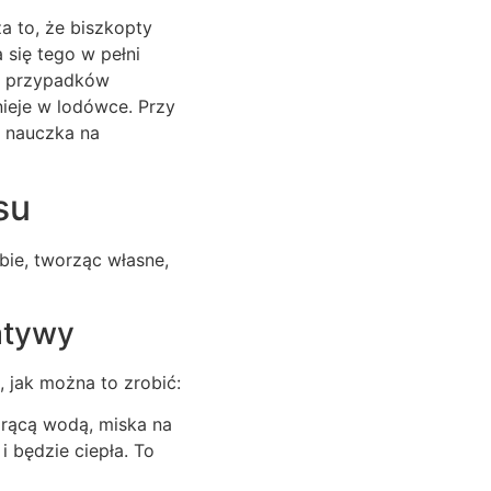
a to, że biszkopty
 się tego w pełni
ci przypadków
nieje w lodówce. Przy
o nauczka na
su
bie, tworząc własne,
atywy
o, jak można to zrobić:
orącą wodą, miska na
i będzie ciepła. To