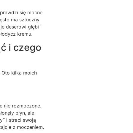
 sprawdzi się mocne
zęsto ma sztuczny
je deserowi głębi i
słodycz kremu.
ć i czego
 Oto kilka moich
le nie rozmoczone.
onęły płyn, ale
” i straci swoją
zajcie z moczeniem.