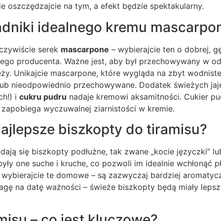
e oszczędzajcie na tym, a efekt będzie spektakularny.
adniki idealnego kremu mascarpo
czywiście serek
mascarpone
– wybierajcie ten o dobrej, gę
nego producenta. Ważne jest, aby był przechowywany w o
eży. Unikajcie mascarpone, które wygląda na zbyt wodniste
 lub nieodpowiednio przechowywane. Dodatek świeżych jaje
h!) i
cukru pudru
nadaje kremowi aksamitności. Cukier pu
o zapobiega wyczuwalnej ziarnistości w kremie.
ajlepsze biszkopty do tiramisu?
nadają się biszkopty podłużne, tak zwane „kocie języczki” l
yły one suche i kruche, co pozwoli im idealnie wchłonąć p
 wybierajcie te domowe – są zazwyczaj bardziej aromatycz
wagę na datę ważności – świeże biszkopty będą miały leps
misu – co jest kluczowe?